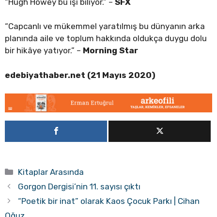
“Hugh Howey bu işi biliyor.” –
SFX
“Capcanlı ve mükemmel yaratılmış bu dünyanın arka
planında aile ve toplum hakkında oldukça duygu dolu
bir hikâye yatıyor.” –
Morning Star
edebiyathaber.net (21 Mayıs 2020)
Kategoriler
Kitaplar Arasında
Gorgon Dergisi’nin 11. sayısı çıktı
“Poetik bir inat” olarak Kaos Çocuk Parkı | Cihan
Oğuz