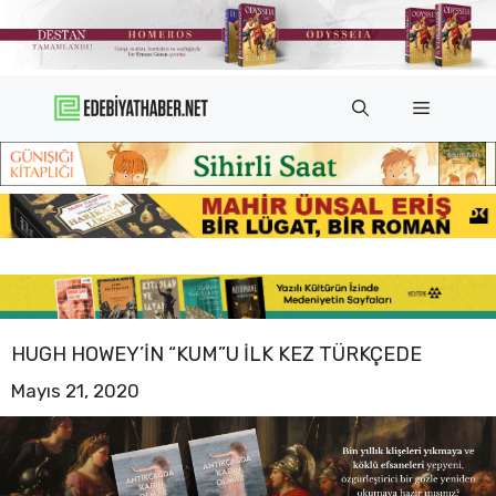
İçeriğe
atla
Menü
HUGH HOWEY’IN “KUM”U ILK KEZ TÜRKÇEDE
Mayıs 21, 2020