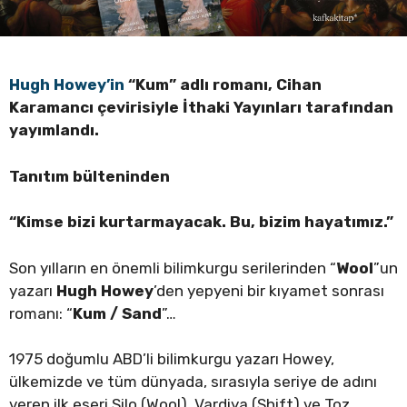
Hugh Howey’in
“Kum” adlı romanı, Cihan
Karamancı çevirisiyle İthaki
Yayınları
tarafından
yayımlandı.
Tanıtım bülteninden
“Kimse bizi kurtarmayacak. Bu, bizim hayatımız.”
Son yılların en önemli bilimkurgu serilerinden “
Wool
”un
yazarı
Hugh Howey
’den yepyeni bir kıyamet sonrası
romanı: “
Kum / Sand
”…
1975 doğumlu ABD’li bilimkurgu yazarı Howey,
ülkemizde ve tüm dünyada, sırasıyla seriye de adını
veren ilk eseri Silo (Wool), Vardiya (Shift) ve Toz