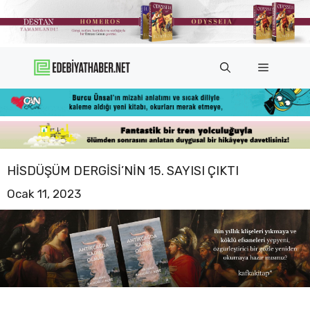
İçeriğe
atla
Menü
HISDÜŞÜM DERGISI’NIN 15. SAYISI ÇIKTI
Ocak 11, 2023