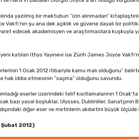
 ve Hans'ın babaları Giorgio Joyce'a ait olduğu vurguland
ında yazılmış bir mektubun “izin alınmadan” kitaplaştırıl
Vakfı'nın şu ana dek açıklık ve güvene dayalı bir politik
yaret edecek akademisyen ve araştırmacılara kuşkuyla ya
a yeni katılan Ithys Yayınevi ise Zürih James Joyce Vakfı
erinin 1 Ocak 2012 itibariyle kamu malı olduğunu” belirt
nde hak iddia etmesinin “saçma” olduğunu savundu.
ladığı eserler üzerindeki telif kısıtlamalarının 1 Ocak'ta 
k bazı yasal boşluklar, Ulysses, Dublinliler, Sanatçının 
şındaki diğer eser ve metinlerin akıbetini büyük ölçüde b
 Şubat 2012)