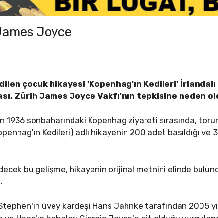
 James Joyce
len çocuk hikayesi 'Kopenhag'ın Kedileri' İrlandalı 
ası, Zürih James Joyce Vakfı'nın tepkisine neden ol
n 1936 sonbaharındaki Kopenhag ziyareti sırasında, toru
enhag'ın Kedileri) adlı hikayenin 200 adet basıldığı ve
ecek bu gelişme, hikayenin orijinal metnini elinde bulu
.
Stephen'ın üvey kardeşi Hans Jahnke tarafından 2005 yıl