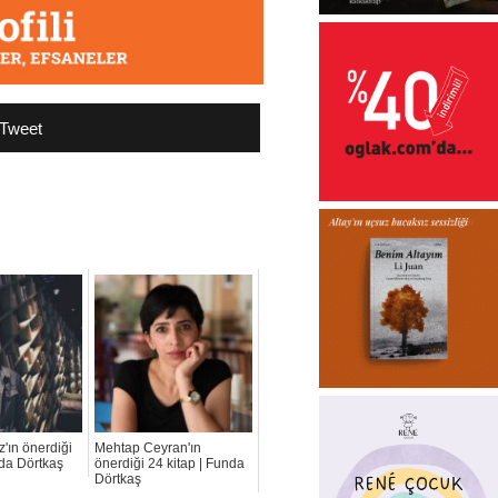
Tweet
'ın önerdiği
Mehtap Ceyran'ın
nda Dörtkaş
önerdiği 24 kitap | Funda
Dörtkaş