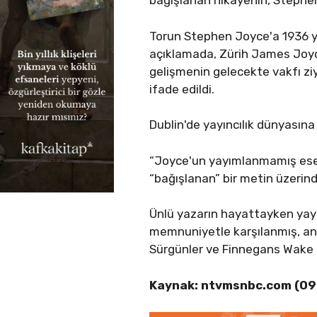
bağışlanan hikayenin, Stephen
Torun Stephen Joyce'a 1936 yıl
açıklamada, Zürih James Joyce 
gelişmenin gelecekte vakfı zi
ifade edildi.
Dublin'de yayıncılık dünyasın
“Joyce'un yayımlanmamış eserl
“bağışlanan” bir metin üzeri
Ünlü yazarın hayattayken yayım
memnuniyetle karşılanmış, anca
Sürgünler ve Finnegans Wake dı
Kaynak: ntvmsnbc.com (09