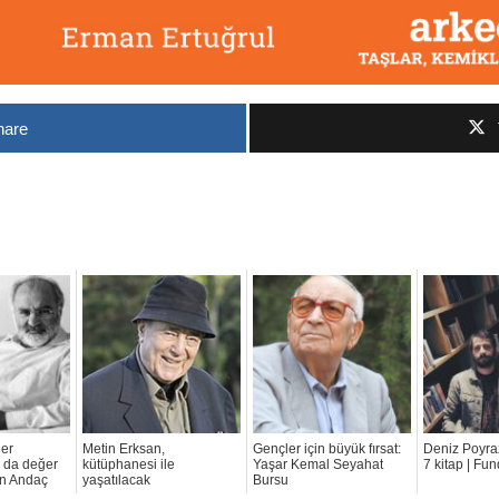
hare
ğer
Metin Erksan,
Gençler için büyük fırsat:
Deniz Poyraz
 da değer
kütüphanesi ile
Yaşar Kemal Seyahat
7 kitap | Fu
un Andaç
yaşatılacak
Bursu