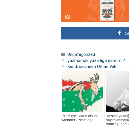
S
Kategoriler
Uncategorized
yazmamak yazarlığa dahil mi?
Kendi sesinden Orhan Veli
2015 çocukların olsun! |
Yazılmaya de
Mehmet Özçataloğlu
yayımlanmaya
midir? | Ferid