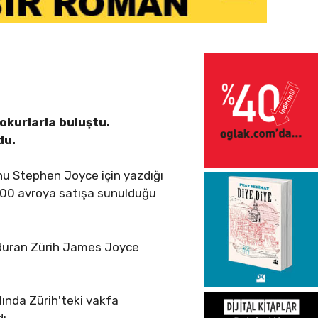
okurlarla buluştu.
du.
nu Stephen Joyce için yazdığı
 300 avroya satışa sunulduğu
nduran Zürih James Joyce
ında Zürih'teki vakfa