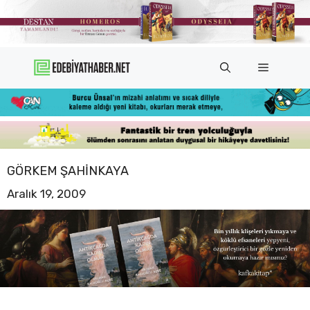
İçeriğe
atla
Menü
GÖRKEM ŞAHINKAYA
Aralık 19, 2009