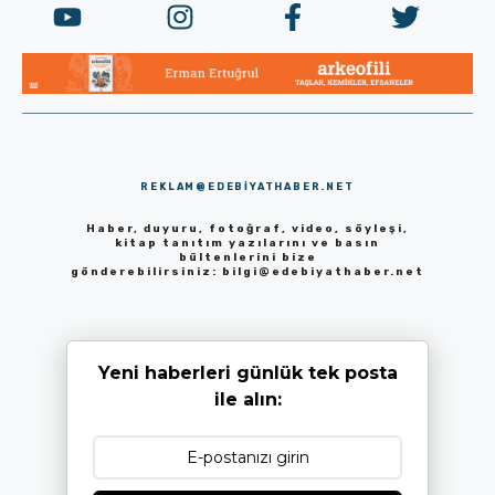
REKLAM@EDEBIYATHABER.NET
Haber, duyuru, fotoğraf, video, söyleşi,
kitap tanıtım yazılarını ve basın
bültenlerini bize
gönderebilirsiniz:
bilgi@edebiyathaber.net
Yeni haberleri günlük tek posta
ile alın: