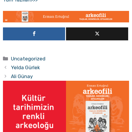
Kategoriler
Uncategorized
Yelda Gürlek
Ali Günay