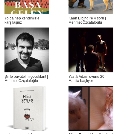
Yolda hep kendimizle
Kaan Elbingil'e 4 soru |
karşılaşırız
Mehmet Özçataloğlu
Şiirle büyütelim çocukları! |
Yastık Adam oyunu 20
Mehmet Özçataloğlu
Mart'ta başlıyor