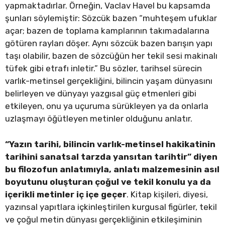
yapmaktadırlar. Örneğin, Vaclav Havel bu kapsamda
şunları söylemiştir: Sözcük bazen “muhteşem ufuklar
açar; bazen de toplama kamplarının takımadalarına
götüren rayları döşer. Aynı sözcük bazen barışın yapı
taşı olabilir, bazen de sözcüğün her tekil sesi makinalı
tüfek gibi etrafı inletir.” Bu sözler, tarihsel sürecin
varlık-metinsel gerçekliğini, bilincin yaşam dünyasını
belirleyen ve dünyayı yazgısal güç etmenleri gibi
etkileyen, onu ya uçuruma sürükleyen ya da onlarla
uzlaşmayı öğütleyen metinler olduğunu anlatır.
“Yazın tarihi, bilincin varlık-metinsel hakikatinin
tarihini sanatsal tarzda yansıtan tarihtir” diyen
bu filozofun anlatımıyla, anlatı malzemesinin asıl
boyutunu oluşturan çoğul ve tekil konulu ya da
içerikli metinler iç içe geçer
. Kitap kişileri, diyesi,
yazınsal yapıtlara içkinleştirilen kurgusal figürler, tekil
ve çoğul metin dünyası gerçekliğinin etkileşiminin