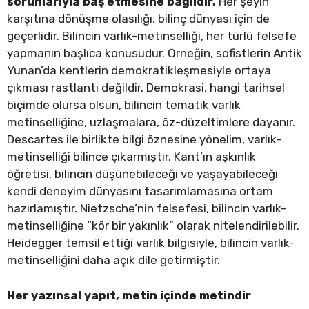
sorunlarıyla baş etmesine bağlıdır.
Her şeyin
karşıtına dönüşme olasılığı, bilinç dünyası için de
geçerlidir. Bilincin varlık-metinselliği, her türlü felsefe
yapmanın başlıca konusudur. Örneğin, sofistlerin Antik
Yunan’da kentlerin demokratikleşmesiyle ortaya
çıkması rastlantı değildir. Demokrasi, hangi tarihsel
biçimde olursa olsun, bilincin tematik varlık
metinselliğine, uzlaşmalara, öz-düzeltimlere dayanır.
Descartes ile birlikte bilgi öznesine yönelim, varlık-
metinselliği bilince çıkarmıştır. Kant’ın aşkınlık
öğretisi, bilincin düşünebileceği ve yaşayabileceği
kendi deneyim dünyasını tasarımlamasına ortam
hazırlamıştır. Nietzsche’nin felsefesi, bilincin varlık-
metinselliğine “kör bir yakınlık” olarak nitelendirilebilir.
Heidegger temsil ettiği varlık bilgisiyle, bilincin varlık-
metinselliğini daha açık dile getirmiştir.
Her yazınsal yapıt, metin içinde metindir