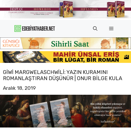
İçeriğe
atla
Menü
GIWI MARGWELASCHWILI: YAZIN KURAMINI
ROMANLAŞTIRAN DÜŞÜNÜR | ONUR BILGE KULA
Aralık 18, 2019