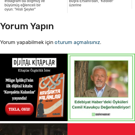
Instagram’da doğmuş ve
Büşra Ersanlı'dan, "Kediler"
büyümüş eğlenceli bir
üzerine
oyun: "Hisli Şeyler"
Yorum Yapın
Yorum yapabilmek için
oturum açmalısınız
.