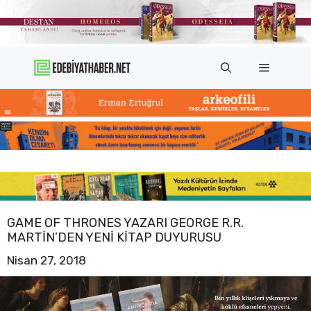
İçeriğe
atla
Menü
GAME OF THRONES YAZARI GEORGE R.R.
MARTIN’DEN YENI KITAP DUYURUSU
Nisan 27, 2018