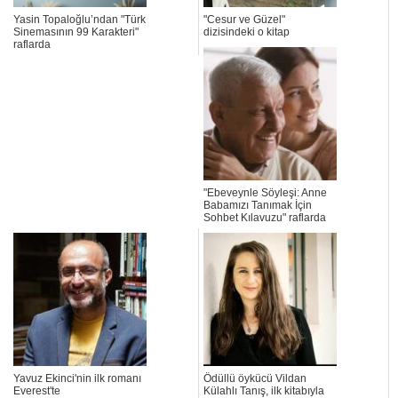
Yasin Topaloğlu’ndan "Türk
"Cesur ve Güzel"
Sinemasının 99 Karakteri"
dizisindeki o kitap
raflarda
"Ebeveynle Söyleşi: Anne
Babamızı Tanımak İçin
Sohbet Kılavuzu" raflarda
Yavuz Ekinci'nin ilk romanı
Ödüllü öykücü Vildan
Everest'te
Külahlı Tanış, ilk kitabıyla