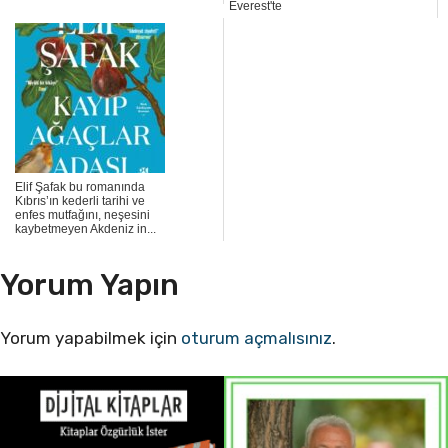
Everest'te
Elif Şafak bu romanında
Kıbrıs’ın kederli tarihi ve
enfes mutfağını, neşesini
kaybetmeyen Akdeniz in...
Yorum Yapın
Yorum yapabilmek için
oturum açmalısınız
.