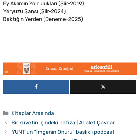
Ey Aklımın Yolculukları (Şiir-2019)
Yeryüzü Şansı (Şiir-2024)
Baktığın Yerden (Deneme-2025)
Kategoriler
Kitaplar Arasında
Bir küvetin içindeki hafıza | Adalet Çavdar
YUNT’un “İmgenin Onuru” başlıklı podcast