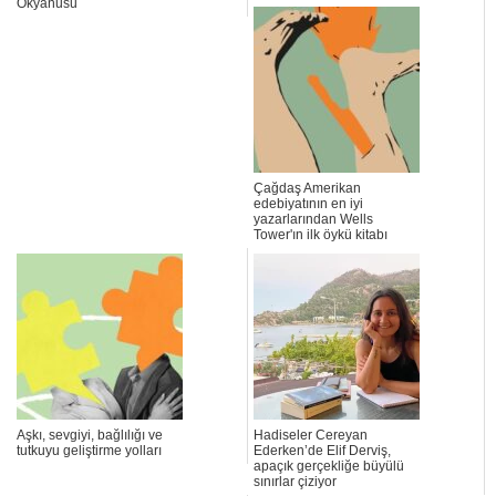
Okyanusu
Çağdaş Amerikan
edebiyatının en iyi
yazarlarından Wells
Tower'ın ilk öykü kitabı
Aşkı, sevgiyi, bağlılığı ve
Hadiseler Cereyan
tutkuyu geliştirme yolları
Ederken’de Elif Derviş,
apaçık gerçekliğe büyülü
sınırlar çiziyor