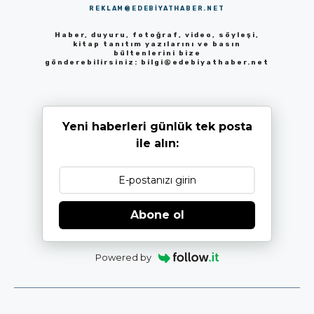
REKLAM@EDEBIYATHABER.NET
Haber, duyuru, fotoğraf, video, söyleşi,
kitap tanıtım yazılarını ve basın
bültenlerini bize
gönderebilirsiniz:
bilgi@edebiyathaber.net
Yeni haberleri günlük tek posta
ile alın:
Abone ol
Powered by