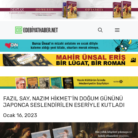
İçeriğe
atla
Menü
FAZIL SAY, NAZIM HIKMET’IN DOĞUM GÜNÜNÜ
JAPONCA SESLENDIRILEN ESERIYLE KUTLADI
Ocak 16, 2023