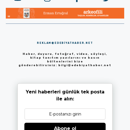
REKLAM@EDEBIYATHABER.NET
Haber, duyuru, fotoğraf, video, söyleşi,
kitap tanıtım yazılarını ve basın
bültenlerini bize
gönderebilirsiniz:
bilgi@edebiyathaber.net
Yeni haberleri günlük tek posta
ile alın:
Abone ol