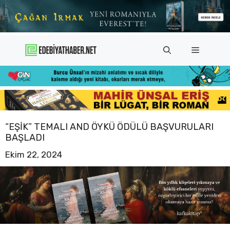
İçeriğe
atla
Menü
“EŞIK” TEMALI AND ÖYKÜ ÖDÜLÜ BAŞVURULARI
BAŞLADI
Ekim 22, 2024