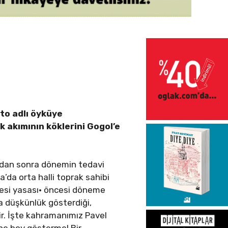
lto adlı öyküye
 akımının köklerini Gogol’e
şından sonra dönemin tedavi
’da orta halli toprak sahibi
lmesi yasası· öncesi döneme
a düşkünlük gösterdiği,
ir. İşte kahramanımız Pavel