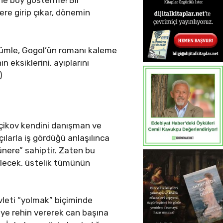
 ne boy gösterme! Bir
lere girip çıkar, dönemin
r cümle, Gogol’ün romanı kaleme
 eksiklerini, ayıplarını
)
Çiçikov kendini danışman ve
çılarla iş gördüğü anlaşılınca
ünere” sahiptir. Zaten bu
bilecek, üstelik tümünün
vleti “yolmak” biçiminde
yeye rehin vererek can başına