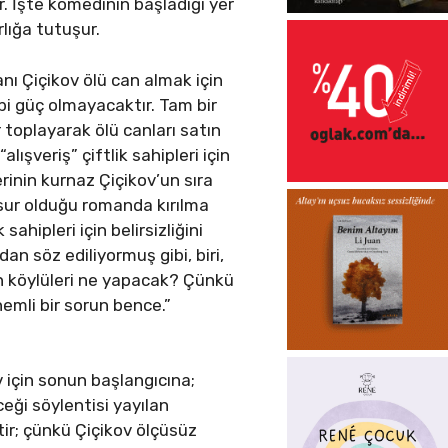
r. İşte komedinin başladığı yer
rlığa tutuşur.
ı Çiçikov ölü can almak için
ibi güç olmayacaktır. Tam bir
ler toplayarak ölü canları satın
lışveriş” çiftlik sahipleri için
erinin kurnaz Çiçikov’un sıra
nsur olduğu romanda kırılma
ahipleri için belirsizliğini
n söz ediliyormuş gibi, biri,
’un köylüleri ne yapacak? Çünkü
nemli bir sorun bence.”
v için sonun başlangıcına;
ceği söylentisi yayılan
ir; çünkü Çiçikov ölçüsüz