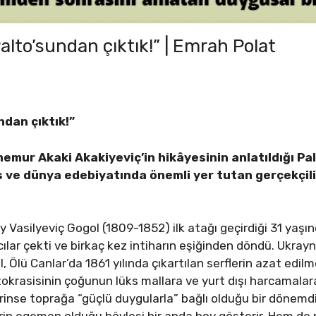
alto’sundan çıktık!” | Emrah Polat
ndan çıktık!”
emur Akaki Akakiyeviç’in hikâyesinin anlatıldığı Pa
e dünya edebiyatında önemli yer tutan gerçekçilik
y Vasilyeviç Gogol (1809-1852) ilk atağı geçirdiği 31 ya
lar çekti ve birkaç kez intiharın eşiğinden döndü. Ukrayna
, Ölü Canlar’da 1861 yılında çıkartılan serflerin azat edi
tokrasisinin çoğunun lüks mallara ve yurt dışı harcamalar
erinse toprağa “güçlü duygularla” bağlı olduğu bir dönemd