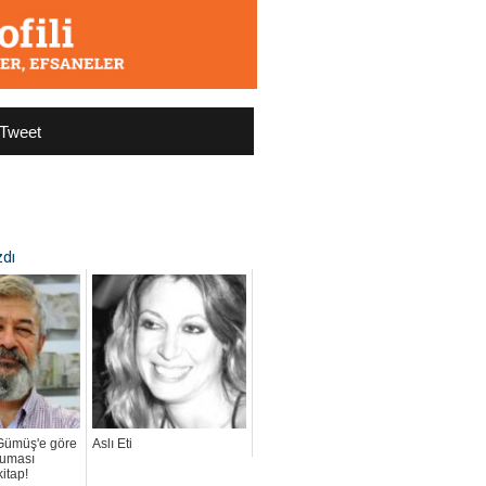
Tweet
zdı
 Gümüş'e göre
Aslı Eti
kuması
itap!