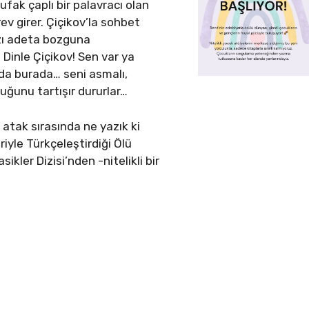
ufak çaplı bir palavracı olan
v girer. Çiçikov’la sohbet
zı adeta bozguna
 Dinle Çiçikov! Sen var ya
da burada… seni asmalı,
duğunu tartışır dururlar…
r atak sırasında ne yazık ki
riyle Türkçeleştirdiği Ölü
ikler Dizisi’nden -nitelikli bir