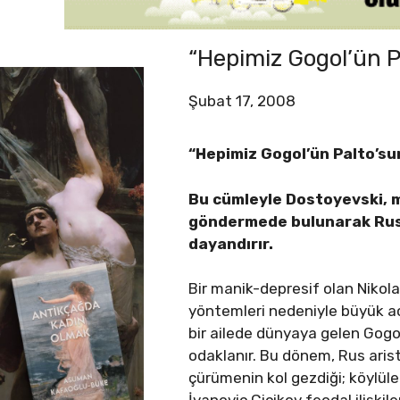
“Hepimiz Gogol’ün P
Şubat 17, 2008
“Hepimiz Gogol’ün Palto’su
Bu cümleyle Dostoyevski, m
göndermede bulunarak Rus v
dayandırır.
Bir manik-depresif olan Nikola
yöntemleri nedeniyle büyük acı
bir ailede dünyaya gelen Gogol
odaklanır. Bu dönem, Rus aris
çürümenin kol gezdiği; köylül