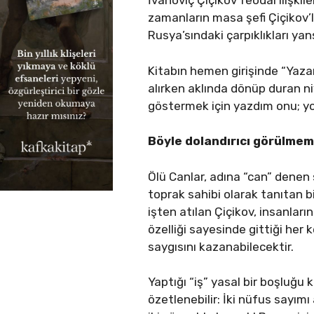
İvanoviç Çiçikov feodal ilişki
zamanların masa şefi Çiçikov’la
Rusya’sındaki çarpıklıkları ya
Kitabın hemen girişinde “Yazar
alırken aklında dönüp duran niy
göstermek için yazdım onu; yok
Böyle dolandırıcı görülmemi
Ölü Canlar, adına “can” denen s
toprak sahibi olarak tanıtan bi
işten atılan Çiçikov, insanlar
özelliği sayesinde gittiği her
saygısını kazanabilecektir.
Yaptığı “iş” yasal bir boşluğu
özetlenebilir: İki nüfus sayım