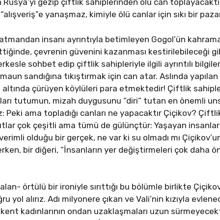
n Rusya’yı gezip çiftlik sahiplerinden ölü can toplayacaktı
u “alışveriş”e yanaşmaz, kimiyle ölü canlar için sıkı bir paza
atmandan insanı ayrıntıyla betimleyen Gogol’ün kahraman
gittiğinde, çevrenin güvenini kazanması kestirilebileceği g
rkesle sohbet edip çiftlik sahipleriyle ilgili ayrıntılı bilgi
 maun sandığına tıkıştırmak için can atar. Aslında yapılan “a
n altında çürüyen köylüleri para etmektedir! Çiftlik sahipl
dıkları tutumun, mizah duygusunu “diri” tutan en önemli u
z: Peki ama topladığı canları ne yapacaktır Çiçikov? Çiftlik s
tlar çok çeşitli ama tümü de gülünçtür: Yaşayan insanlarda
k verimli olduğu bir gerçek, ne var ki su olmadı mı Çiçikov
rken, bir diğeri, “İnsanların yer değiştirmeleri çok daha ö
n- örtülü bir ironiyle sırıttığı bu bölümle birlikte Çiçiko
ru yol alırız. Adı milyonere çıkan ve Vali’nin kızıyla evlene
an kent kadınlarının ondan uzaklaşmaları uzun sürmeyecekt