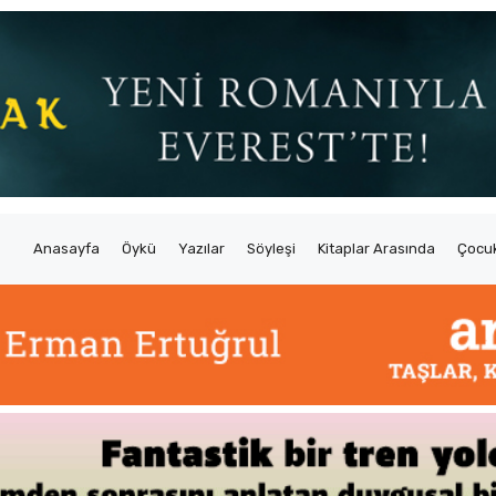
Anasayfa
Öykü
Yazılar
Söyleşi
Kitaplar Arasında
Çocuk