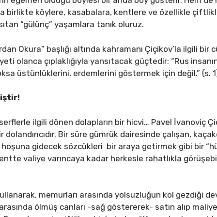
lerin egemen olduğu böylesi bir anda boy gösterir. Hem de
 birlikte köylere, kasabalara, kentlere ve özellikle çiftlik
nsıtan “gülünç” yaşamlara tanık oluruz.
dan Okura” başlığı altında kahramanı Çiçikov’la ilgili bi
eti olanca çıplaklığıyla yansıtacak güçtedir: “Rus insanının
sa üstünlüklerini, erdemlerini göstermek için değil.” (s. 1
ştir!
erflerle ilgili dönen dolapların bir hicvi… Pavel İvanoviç 
r dolandırıcıdır. Bir süre gümrük dairesinde çalışan, kaçak
ın hoşuna gidecek sözcükleri bir araya getirmek gibi bir “h
 kentte valiye varıncaya kadar herkesle rahatlıkla görüşe
 kullanarak, memurları arasında yolsuzluğun kol gezdiği de
ı arasında ölmüş canları -sağ göstererek- satın alıp mali