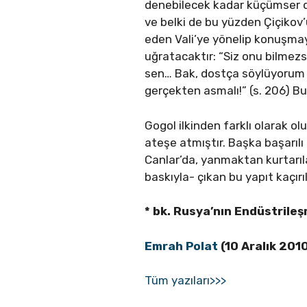
denebilecek kadar küçümser davr
ve belki de bu yüzden Çiçikov
eden Vali’ye yönelip konuşma
uğratacaktır: “Siz onu bilmezsi
sen… Bak, dostça söylüyorum 
gerçekten asmalı!” (s. 206) Bu 
Gogol ilkinden farklı olarak olu
ateşe atmıştır. Başka başarılı 
Canlar’da, yanmaktan kurtarılan 
baskıyla- çıkan bu yapıt kaçır
* bk. Rusya’nın Endüstrileş
Emrah Polat
(10 Aralık 201
Tüm yazıları>>>