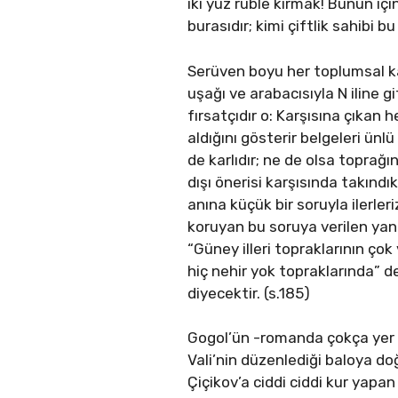
iki yüz ruble kırmak! Bunun içi
burasıdır; kimi çiftlik sahibi b
Serüven boyu her toplumsal k
uşağı ve arabacısıyla N iline 
fırsatçıdır o: Karşısına çıkan he
aldığını gösterir belgeleri ünlü
de karlıdır; ne de olsa toprağı
dışı önerisi karşısında takın
anına küçük bir soruyla ilerleri
koruyan bu soruya verilen yanı
“Güney illeri topraklarının ço
hiç nehir yok topraklarında” de
diyecektir. (s.185)
Gogol’ün -romanda çokça yer ala
Vali’nin düzenlediği baloya doğ
Çiçikov’a ciddi ciddi kur yap