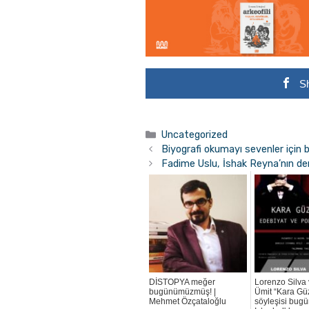
S
Kategoriler
Uncategorized
Biyografi okumayı sevenler için bi
Fadime Uslu, İshak Reyna’nın der
DİSTOPYA meğer
Lorenzo Silva
bugünümüzmüş! |
Ümit “Kara Güz
Mehmet Özçataloğlu
söyleşisi bug