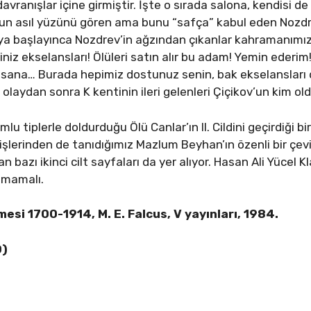
anışlar içine girmiştir. İşte o sırada salona, kendisi de 
’un asıl yüzünü gören ama bunu “safça” kabul eden Nozdre
ya başlayınca Nozdrev’in ağzından çıkanlar kahramanımı
niz ekselansları! Ölüleri satın alır bu adam! Yemin ederim!
sana… Burada hepimiz dostunuz senin, bak ekselansları 
olaydan sonra K kentinin ileri gelenleri Çiçikov’un kim ol
mlu tiplerle doldurduğu Ölü Canlar’ın II. Cildini geçirdiği bi
işlerinden de tanıdığımız Mazlum Beyhan’ın özenli bir çevi
bazı ikinci cilt sayfaları da yer alıyor. Hasan Ali Yücel Klas
ılmamalı.
mesi 1700-1914, M. E. Falcus, V yayınları, 1984.
0)