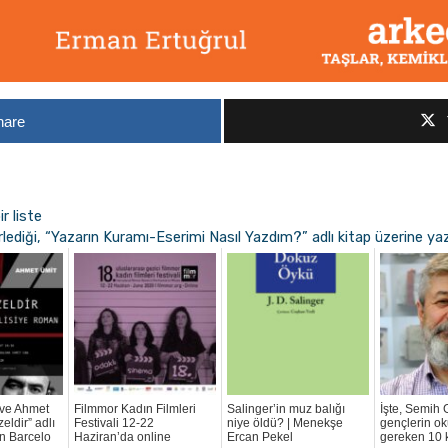
hare
r liste
lediği, “Yazarın Kuramı-Eserimi Nasıl Yazdım?” adlı kitap üzerine ya
 ve Ahmet
Filmmor Kadın Filmleri
Salinger’in muz balığı
İşte, Semih
eldir” adlı
Festivali 12-22
niye öldü? | Menekşe
gençlerin o
ün Barcelo
Haziran’da online
Ercan Pekel
gereken 10 k