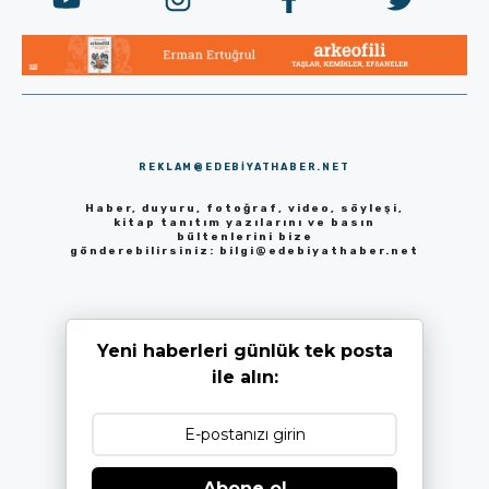
REKLAM@EDEBIYATHABER.NET
Haber, duyuru, fotoğraf, video, söyleşi,
kitap tanıtım yazılarını ve basın
bültenlerini bize
gönderebilirsiniz:
bilgi@edebiyathaber.net
Yeni haberleri günlük tek posta
ile alın:
Abone ol