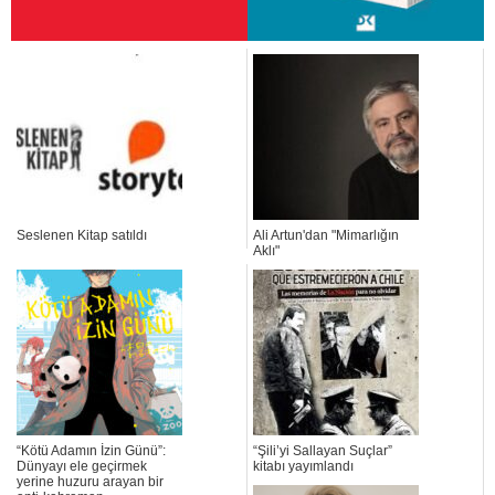
Seslenen Kitap satıldı
Ali Artun'dan "Mimarlığın
Aklı"
“Kötü Adamın İzin Günü”:
“Şili’yi Sallayan Suçlar”
Dünyayı ele geçirmek
kitabı yayımlandı
yerine huzuru arayan bir