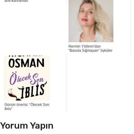
anti-kahraman
Nermin Yıldırım’dan
“Bavula Sığmayan” öyküler
Günün önerisi: “Ölecek Son
İblis”
Yorum Yapın