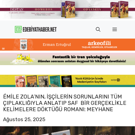
İçeriğe
atla
Menü
ÉMILE ZOLA’NIN, IŞÇILERIN SORUNLARINI TÜM
ÇIPLAKLIĞIYLA ANLATIP SAF BIR GERÇEKLIKLE
KELIMELERE DÖKTÜĞÜ ROMANI: MEYHANE
Ağustos 25, 2025