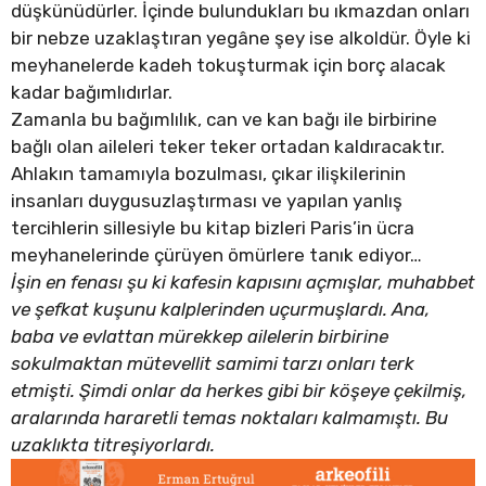
düşkünüdürler. İçinde bulundukları bu ıkmazdan onları
bir nebze uzaklaştıran yegâne şey ise alkoldür. Öyle ki
meyhanelerde kadeh tokuşturmak için borç alacak
kadar bağımlıdırlar.
Zamanla bu bağımlılık, can ve kan bağı ile birbirine
bağlı olan aileleri teker teker ortadan kaldıracaktır.
Ahlakın tamamıyla bozulması, çıkar ilişkilerinin
insanları duygusuzlaştırması ve yapılan yanlış
tercihlerin sillesiyle bu kitap bizleri Paris’in ücra
meyhanelerinde çürüyen ömürlere tanık ediyor…
İşin en fenası şu ki kafesin kapısını açmışlar, muhabbet
ve şefkat kuşunu kalplerinden uçurmuşlardı. Ana,
baba ve evlattan mürekkep ailelerin birbirine
sokulmaktan mütevellit samimi tarzı onları terk
etmişti. Şimdi onlar da herkes gibi bir köşeye çekilmiş,
aralarında hararetli temas noktaları kalmamıştı. Bu
uzaklıkta titreşiyorlardı.