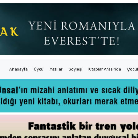
Anasayfa
Öykü
Yazılar
Söyleşi
Kitaplar Arasında
Çocuk