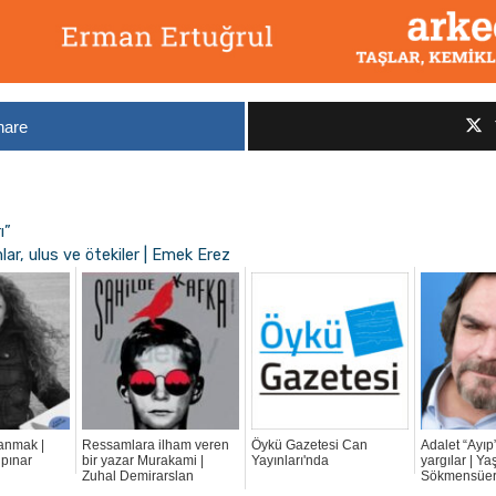
hare
ı”
mlar, ulus ve ötekiler | Emek Erez
yanmak |
Ressamlara ilham veren
Öykü Gazetesi Can
Adalet “Ayıp”
upınar
bir yazar Murakami |
Yayınları'nda
yargılar | Ya
Zuhal Demirarslan
Sökmensüe