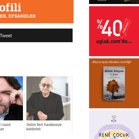
Tweet
ı nasıl
Selim İleri hastaneye
şar
kaldırıldı
r