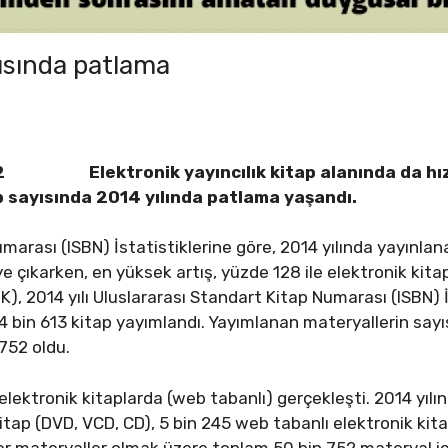
yısında patlama
Elektronik yayıncılık kitap alanında da hız
p sayısında 2014 yılında patlama yaşandı.
marası (ISBN) İstatistiklerine göre, 2014 yılında yayınlan
e çıkarken, en yüksek artış, yüzde 128 ile elektronik kita
), 2014 yılı Uluslararası Standart Kitap Numarası (ISBN) İ
4 bin 613 kitap yayımlandı. Yayımlanan materyallerin sayıs
752 oldu.
elektronik kitaplarda (web tabanlı) gerçekleşti. 2014 yılı
kitap (DVD, VCD, CD), 5 bin 245 web tabanlı elektronik kit
er materyaller olmak üzere toplam 50 bin 752 materyal içi