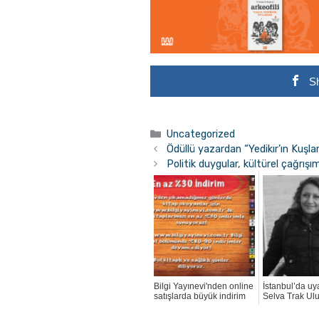
S
Kategoriler
Uncategorized
Ödüllü yazardan “Yedikır’ın Kuşlar
Politik duygular, kültürel çağrışı
Bilgi Yayınevi'nden online
İstanbul’da u
satışlarda büyük indirim
Selva Trak Ul