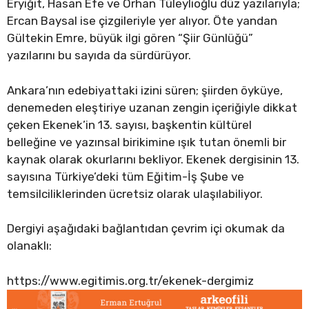
Eryiğit, Hasan Efe ve Orhan Tüleylioğlu düz yazılarıyla;
Ercan Baysal ise çizgileriyle yer alıyor. Öte yandan
Gültekin Emre, büyük ilgi gören “Şiir Günlüğü”
yazılarını bu sayıda da sürdürüyor.
Ankara’nın edebiyattaki izini süren; şiirden öyküye,
denemeden eleştiriye uzanan zengin içeriğiyle dikkat
çeken Ekenek’in 13. sayısı, başkentin kültürel
belleğine ve yazınsal birikimine ışık tutan önemli bir
kaynak olarak okurlarını bekliyor. Ekenek dergisinin 13.
sayısına Türkiye’deki tüm Eğitim-İş Şube ve
temsilciliklerinden ücretsiz olarak ulaşılabiliyor.
Dergiyi aşağıdaki bağlantıdan çevrim içi okumak da
olanaklı:
https://www.egitimis.org.tr/ekenek-dergimiz