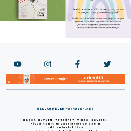
REKLAM@EDEBIYATHABER.NET
Haber, duyuru, fotoğraf, video, söyleşi,
kitap tanıtım yazılarını ve basın
bültenlerini bize