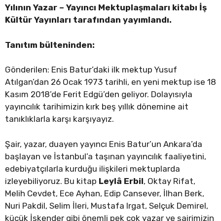
Yılının Yazar – Yayıncı Mektuplaşmaları kitabı İş
Kültür Yayınları tarafından yayımlandı.
Tanıtım bülteninden:
Gönderilen: Enis Batur’daki ilk mektup Yusuf
Atılgan’dan 26 Ocak 1973 tarihli, en yeni mektup ise 18
Kasım 2018’de Ferit Edgü’den geliyor. Dolayısıyla
yayıncılık tarihimizin kırk beş yıllık dönemine ait
tanıklıklarla karşı karşıyayız.
Şair, yazar, duayen yayıncı Enis Batur’un Ankara’da
başlayan ve İstanbul’a taşınan yayıncılık faaliyetini,
edebiyatçılarla kurduğu ilişkileri mektuplarda
izleyebiliyoruz. Bu kitap
Leylâ Erbil
, Oktay Rifat,
Melih Cevdet, Ece Ayhan, Edip Cansever, İlhan Berk,
Nuri Pakdil, Selim İleri, Mustafa Irgat, Selçuk Demirel,
küçük İskender gibi önemli pek çok yazar ve şairimizin