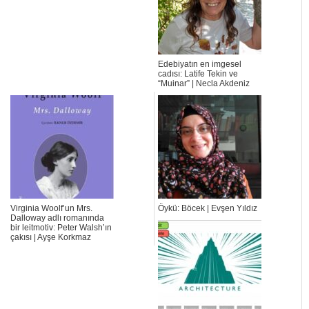
Edebiyatın en imgesel
cadısı: Latife Tekin ve
“Muinar” | Necla Akdeniz
Virginia Woolf’un Mrs.
Öykü: Böcek | Evşen Yıldız
Dalloway adlı romanında
bir leitmotiv: Peter Walsh’ın
çakısı | Ayşe Korkmaz