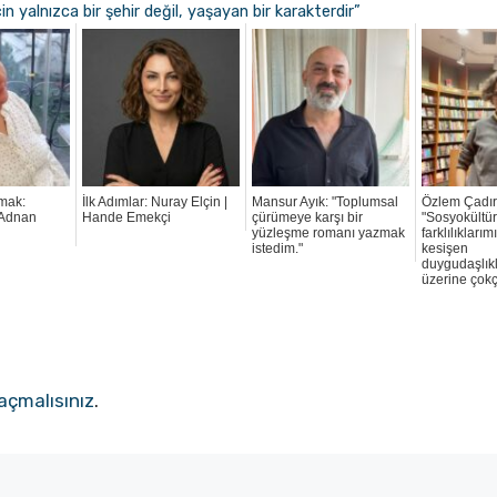
n yalnızca bir şehir değil, yaşayan bir karakterdir”
tmak:
İlk Adımlar: Nuray Elçin |
Mansur Ayık: "Toplumsal
Özlem Çadır
 Adnan
Hande Emekçi
çürümeye karşı bir
"Sosyokültür
yüzleşme romanı yazmak
farklılıklar
istedim."
kesişen
duygudaşlık
üzerine çokç
açmalısınız
.