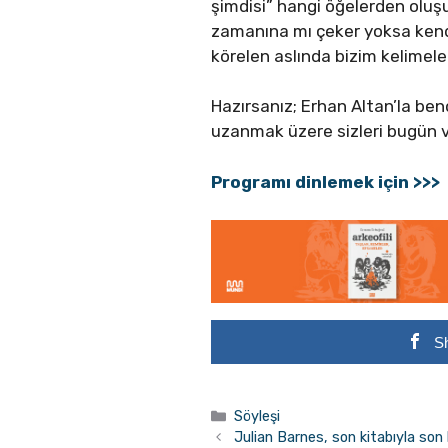
şimdisi” hangi öğelerden oluşu
zamanına mı çeker yoksa kendi
körelen aslında bizim kelimeler
Hazırsanız; Erhan Altan’la ben
uzanmak üzere sizleri bugün v
Programı dinlemek için >>>
S
Kategoriler
Söyleşi
Julian Barnes, son kitabıyla son k