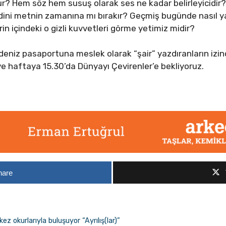
r? Hem söz hem susuş olarak ses ne kadar belirleyicidir? 
ni metnin zamanına mı bırakır? Geçmiş bugünde nasıl yank
in içindeki o gizli kuvvetleri görme yetimiz midir?
deniz pasaportuna meslek olarak “şair” yazdıranların izin
e haftaya 15.30’da Dünyayı Çevirenler’e bekliyoruz.
hare
ez okurlarıyla buluşuyor “Ayrılış(lar)”