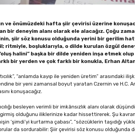
 ve önümüzdeki hafta şiir çevirisi üzerine konuşacak;
layan bir deneyim alanı olarak ele alacağız. Çoğu zam
inin, şiir söz konusu olduğunda yerini bir gerilim hat
l; ritmiyle, boşluklarıyla, o dilde kurulan özgül den
i “oluş halini” başka bir dilde yeniden inşa etmek ol
klı bir yerden ve çok farklı bir konukla, Erhan Altan
atıcılık”, “anlamda kayıp ile yeniden üretim” arasındaki ili
ndine bir yeni zamansal boyut yaratan Czernin ve H.C. A
asını konuşacağız.
ıcılığı besleyen verimli bir imkânsızlık alanı olarak düşündür
 girmiş olduğunu iliklerinize kadar hissettirerek. Şu kavram
şin ‘şimdi’yi kurtarma çabası”, “sözcüklerin taşıdığı yükler”
ular da sordurabilir: Şiir çevirisi söz konusu olduğunda 