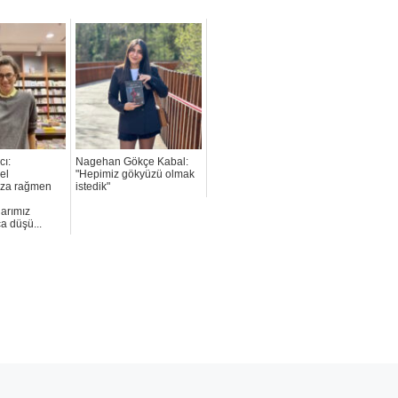
cı:
Nagehan Gökçe Kabal:
el
"Hepimiz gökyüzü olmak
ımıza rağmen
istedik"
larımız
a düşü...