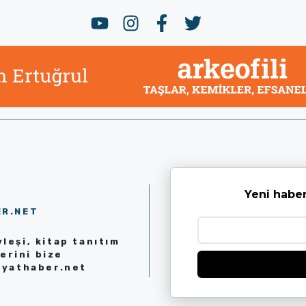
Yeni haber
ER.NET
leşi, kitap tanıtım
erini bize
iyathaber.net