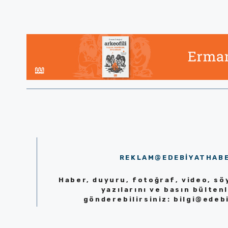
REKLAM@EDEBIYATHAB
Haber, duyuru, fotoğraf, video, söy
yazılarını ve basın bültenl
gönderebilirsiniz:
bilgi@edeb