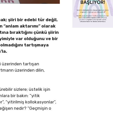
 şiiri bir edebi tür değil,
an “anlam aktarımı” olarak
tına bıraktığını çünkü şiirin
eyimiyle var olduğunu ve bir
up olmadığını tartışmaya
’la.
şki üzerinden tartışan
rtmann üzerinden dilin,
ebilir sizlere; üstelik işin
lara bir bakın: “yitik
, “yitirilmiş kollokasyonlar”,
değişen nedir? “Geçmişin o