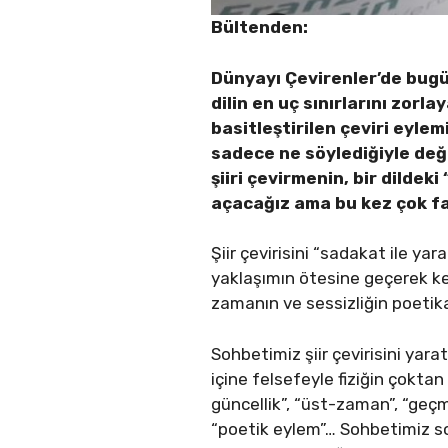
Bültenden:
Dünyayı Çevirenler’de bugün
dilin en uç sınırlarını zor
basitleştirilen çeviri eylem
sadece ne söylediğiyle deği
şiiri çevirmenin, bir dildek
açacağız ama bu kez çok far
Şiir çevirisini “sadakat ile yar
yaklaşımın ötesine geçerek ke
zamanın ve sessizliğin poetik
Sohbetimiz şiir çevirisini yarat
içine felsefeyle fiziğin çoktan
güncellik”, “üst-zaman”, “geçmi
“poetik eylem”… Sohbetimiz sor