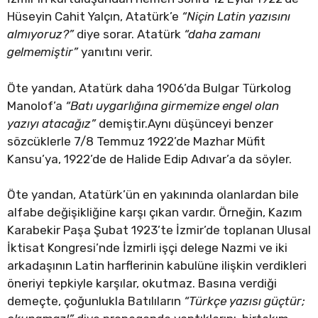
Hüseyin Cahit Yalçın, Atatürk’e
“Niçin Latin yazısını
almıyoruz?”
diye sorar. Atatürk
“daha zamanı
gelmemiştir”
yanıtını verir.
Öte yandan, Atatürk daha 1906’da Bulgar Türkolog
Manolof’a
“Batı uygarlığına girmemize engel olan
yazıyı atacağız”
demiştir.Aynı düşünceyi benzer
sözcüklerle 7/8 Temmuz 1922’de Mazhar Müfit
Kansu’ya, 1922’de de Halide Edip Adıvar’a da söyler.
Öte yandan, Atatürk’ün en yakınında olanlardan bile
alfabe değişikliğine karşı çıkan vardır. Örneğin, Kazım
Karabekir Paşa Şubat 1923’te İzmir’de toplanan Ulusal
İktisat Kongresi’nde İzmirli işçi delege Nazmi ve iki
arkadaşının Latin harflerinin kabulüne ilişkin verdikleri
öneriyi tepkiyle karşılar, okutmaz. Basına verdiği
demeçte, çoğunlukla Batılıların
“Türkçe yazısı güçtür;