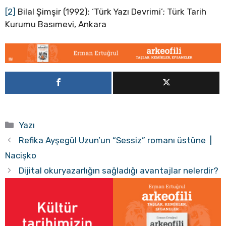
[2]
Bilal Şimşir (1992): ‘Türk Yazı Devrimi’; Türk Tarih
Kurumu Basımevi, Ankara
Kategoriler
Yazı
Refika Ayşegül Uzun’un “Sessiz” romanı üstüne |
Nacişko
Dijital okuryazarlığın sağladığı avantajlar nelerdir?