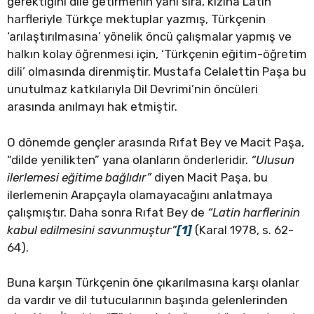
gerektiğini dile getirmenin yanı sıra, kızına Latin
harfleriyle Türkçe mektuplar yazmış, Türkçenin
‘arılaştırılmasına’ yönelik öncü çalışmalar yapmış ve
halkın kolay öğrenmesi için, ‘Türkçenin eğitim-öğretim
dili’ olmasında direnmiştir. Mustafa Celalettin Paşa bu
unutulmaz katkılarıyla Dil Devrimi’nin öncüleri
arasında anılmayı hak etmiştir.
O dönemde gençler arasında Rıfat Bey ve Macit Paşa,
“dilde yenilikten” yana olanların önderleridir.
“Ulusun
ilerlemesi eğitime bağlıdır”
diyen Macit Paşa, bu
ilerlemenin Arapçayla olamayacağını anlatmaya
çalışmıştır. Daha sonra Rıfat Bey de
“Latin harflerinin
kabul edilmesini savunmuştur”
[1]
(Karal 1978, s. 62-
64).
Buna karşın Türkçenin öne çıkarılmasına karşı olanlar
da vardır ve dil tutucularının başında gelenlerinden