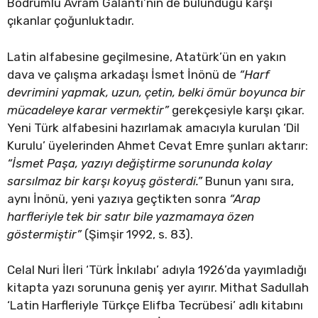
Bodrumlu Avram Galanti’nin de bulunduğu karşı
çıkanlar çoğunluktadır.
Latin alfabesine geçilmesine, Atatürk’ün en yakın
dava ve çalışma arkadaşı İsmet İnönü de
“Harf
devrimini yapmak, uzun, çetin, belki ömür boyunca bir
mücadeleye karar vermektir”
gerekçesiyle karşı çıkar.
Yeni Türk alfabesini hazırlamak amacıyla kurulan ‘Dil
Kurulu’ üyelerinden Ahmet Cevat Emre şunları aktarır:
“İsmet Paşa, yazıyı değiştirme sorununda kolay
sarsılmaz bir karşı koyuş gösterdi.”
Bunun yanı sıra,
aynı İnönü, yeni yazıya geçtikten sonra
“Arap
harfleriyle tek bir satır bile yazmamaya özen
göstermiştir”
(Şimşir 1992, s. 83).
Celal Nuri İleri ‘Türk İnkılabı’ adıyla 1926’da yayımladığı
kitapta yazı sorununa geniş yer ayırır. Mithat Sadullah
‘Latin Harfleriyle Türkçe Elifba Tecrübesi’ adlı kitabını