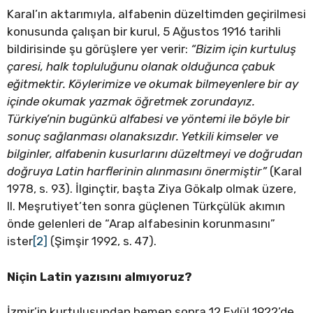
Karal’ın aktarımıyla, alfabenin düzeltimden geçirilmesi
konusunda çalışan bir kurul, 5 Ağustos 1916 tarihli
bildirisinde şu görüşlere yer verir:
“Bizim için kurtuluş
çaresi, halk topluluğunu olanak olduğunca çabuk
eğitmektir. Köylerimize ve okumak bilmeyenlere bir ay
içinde okumak yazmak öğretmek zorundayız.
Türkiye’nin bugünkü alfabesi ve yöntemi ile böyle bir
sonuç sağlanması olanaksızdır. Yetkili kimseler ve
bilginler, alfabenin kusurlarını düzeltmeyi ve doğrudan
doğruya Latin harflerinin alınmasını önermiştir”
(Karal
1978, s. 93). İlginçtir, başta Ziya Gökalp olmak üzere,
II. Meşrutiyet’ten sonra güçlenen Türkçülük akımın
önde gelenleri de “Arap alfabesinin korunmasını”
ister
[2]
(Şimşir 1992, s. 47).
Niçin Latin yazısını almıyoruz?
İzmir’in kurtuluşundan hemen sonra 12 Eylül 1922’de