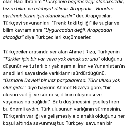
olan Hacı İbrahim
“Türkçenin bağımsızlığı olanaksızdır;
bizim bilim ve edebiyat dilimiz Arapçadır… Bundan
ayrılmak bizim için olanaksızdır”
der. Arapçacılar,
Türkçeyi savunanları, “Frenk taklitçiliği” ile suçlar ve
bilim kavramlarını
“Uygurcadan değil, Arapçadan
alacağız”
diye Türkçecileri küçümserler.
Türkçeciler arasında yer alan Ahmet Rıza, Türkçenin
“Türkler için bir var veya yok olmak sorunu”
olduğunu
düşünür ve tutarlı bir yaklaşımla, İran ve Yunanistan’ın
anadilleri sayesinde varlıklarını sürdürdüğünü,
“Osmanlı Devleti bir kez parçalanırsa, Türk ulusu yok
olur gider”
diye haykırır. Ahmet Rıza’ya göre, “bir
ulusun varlığı ve sürmesi, dilinin oluşması ve
yaşamasına bağlıdır.” Batı düşüncesini içselleştiren
bu önemli aydın, Türk ulusunun varlığının sürmesinin,
Türkçenin varlığı ve gelişmesiyle olanaklı olduğunu her
koşul altında savunmuştur. Türkçeyi savunan bir