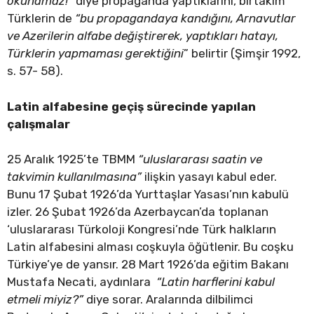
okunamaz!”
diye propaganda yaptıklarını, birtakım
Türklerin de
“bu propagandaya kandığını, Arnavutlar
ve Azerilerin alfabe değiştirerek, yaptıkları hatayı,
Türklerin yapmaması gerektiğini
” belirtir (Şimşir 1992,
s. 57- 58).
Latin alfabesine geçiş sürecinde yapılan
çalışmalar
25 Aralık 1925’te TBMM
“uluslararası saatin ve
takvimin kullanılmasına”
ilişkin yasayı kabul eder.
Bunu 17 Şubat 1926’da Yurttaşlar Yasası’nın kabulü
izler. 26 Şubat 1926’da Azerbaycan’da toplanan
‘uluslararası Türkoloji Kongresi’nde Türk halkların
Latin alfabesini alması coşkuyla öğütlenir. Bu coşku
Türkiye’ye de yansır. 28 Mart 1926’da eğitim Bakanı
Mustafa Necati, aydınlara
“Latin harflerini kabul
etmeli miyiz?”
diye sorar. Aralarında dilbilimci