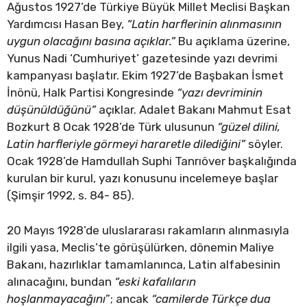
Ağustos 1927’de Türkiye Büyük Millet Meclisi Başkan
Yardımcısı Hasan Bey,
“Latin harflerinin alınmasının
uygun olacağını basına açıklar.”
Bu açıklama üzerine,
Yunus Nadi ‘Cumhuriyet’ gazetesinde yazı devrimi
kampanyası başlatır. Ekim 1927’de Başbakan İsmet
İnönü, Halk Partisi Kongresinde
“yazı devriminin
düşünüldüğünü”
açıklar. Adalet Bakanı Mahmut Esat
Bozkurt 8 Ocak 1928’de Türk ulusunun
“güzel dilini,
Latin harfleriyle görmeyi hararetle dilediğini”
söyler.
Ocak 1928’de Hamdullah Suphi Tanrıöver başkalığında
kurulan bir kurul, yazı konusunu incelemeye başlar
(Şimşir 1992, s. 84- 85).
20 Mayıs 1928’de uluslararası rakamların alınmasıyla
ilgili yasa, Meclis’te görüşülürken, dönemin Maliye
Bakanı, hazırlıklar tamamlanınca, Latin alfabesinin
alınacağını, bundan
“eski kafalıların
hoşlanmayacağını
”; ancak
“camilerde Türkçe dua