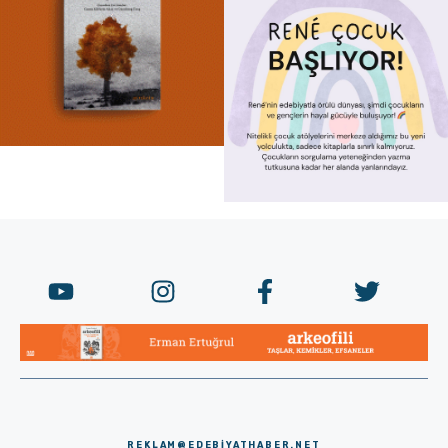
REKLAM@EDEBIYATHABER.NET