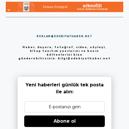
REKLAM@EDEBIYATHABER.NET
Haber, duyuru, fotoğraf, video, söyleşi,
kitap tanıtım yazılarını ve basın
bültenlerini bize
gönderebilirsiniz:
bilgi@edebiyathaber.net
Yeni haberleri günlük tek posta
ile alın:
Abone ol