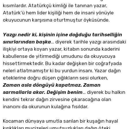
kısımlardır. Atatürkçü kimliği ile tanınan yazar,
Atatürk’ü hem lider kişiliği hem de insani yönüyle
okuyucunun karşısına oturtmuştur öyküsünde.
Yazgı nedir ki, kişinin içine doğduğu tarihselliğin
sınırlarından başka
… diyerek tarihle yazgı arasındaki
ilişkiyi ortaya koyan yazar, kitabın sonunda kaderini
kabullense de yitirmediği umudunu da okuyucuya
hissettirmektedir. Bu kadar değişken bir coğrafyada
neleri atlatmamıştır ki bu yurdun insanı. Yazar dağın
eteklerine doğru düşen çığlıkların sesi olurken,
Zaman asla döngüyü kapatmaz. Zaman
sarmallarla akar. Değişim benim
… diyerek bu halkın
kendini tekrar dağın zirvesine çıkaracağına olan
inancını da okurunun kulağına fısıldar.
Kocaman dünyaya umutla sarılan bir kuşağın hayal
kırıklıkları mucizeleri umutsuzlukları dağın öteki