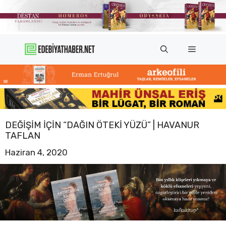
İçeriğe
atla
Menü
DEĞIŞIM IÇIN “DAĞIN ÖTEKI YÜZÜ” | HAVANUR
TAFLAN
Haziran 4, 2020