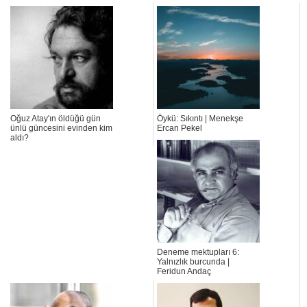
Oğuz Atay'ın öldüğü gün
Öykü: Sıkıntı | Menekşe
ünlü güncesini evinden kim
Ercan Pekel
aldı?
Deneme mektupları 6:
Yalnızlık burcunda |
Feridun Andaç