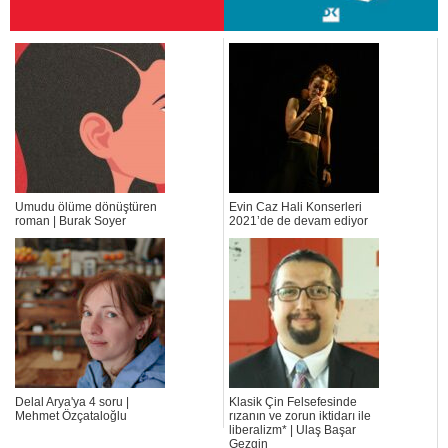
Umudu ölüme dönüştüren
Evin Caz Hali Konserleri
roman | Burak Soyer
2021’de de devam ediyor
Delal Arya'ya 4 soru |
Klasik Çin Felsefesinde
Mehmet Özçataloğlu
rızanın ve zorun iktidarı ile
liberalizm* | Ulaş Başar
Gezgin