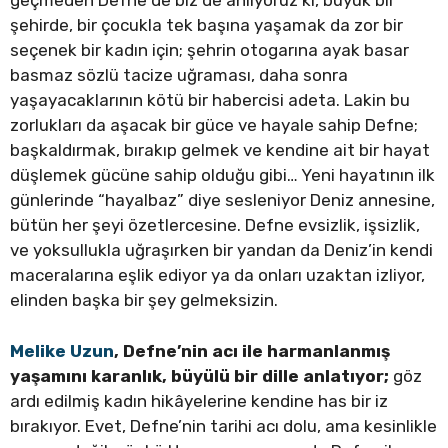
geçmeden Defne de biz de anlıyoruz ki, büyük bir
şehirde, bir çocukla tek başına yaşamak da zor bir
seçenek bir kadın için; şehrin otogarına ayak basar
basmaz sözlü tacize uğraması, daha sonra
yaşayacaklarının kötü bir habercisi adeta. Lakin bu
zorlukları da aşacak bir güce ve hayale sahip Defne;
başkaldırmak, bırakıp gelmek ve kendine ait bir hayat
düşlemek gücüne sahip olduğu gibi… Yeni hayatının ilk
günlerinde “hayalbaz” diye sesleniyor Deniz annesine,
bütün her şeyi özetlercesine. Defne evsizlik, işsizlik,
ve yoksullukla uğraşırken bir yandan da Deniz’in kendi
maceralarına eşlik ediyor ya da onları uzaktan izliyor,
elinden başka bir şey gelmeksizin.
Melike Uzun
, Defne’nin acı ile harmanlanmış
yaşamını karanlık, büyülü bir dille anlatıyor;
göz
ardı edilmiş kadın hikâyelerine kendine has bir iz
bırakıyor. Evet, Defne’nin tarihi acı dolu, ama kesinlikle