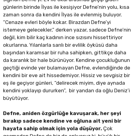
günlerin birinde İlyas ile kesişiyor Defne’nin yolu, kısa
zaman sonra da kendini İlyas ile evlenmiş buluyor.
“Cenaze evleri böyle kokar. Birazdan Defne’yi
istemeye gelecekler,” derken yazar, sadece Defne’nin
değil, kim bilir kaç kadının ince sızısını hissettiriyor
okurlarına. Yılanlarla sarılı bir evlilik öyküsü daha
başından karamsar bir ruha sahipken, gittikçe daha
da karanlık bir hale bürünüyor. Kendine çocukluğunun
geçtiği evinde yer bulamayan Defne, evlendiğinde de
kendini bir eve ait hissedemiyor. Hissiz ve sevgisiz bir
eş ile geçiyor günleri, “delirecek miyim, diye aynada
kendini yoklayıp dururken”, bir yandan da oğlu Deniz’i
büyütüyor.
Defne, aniden özgürlüğe kavuşarak, her şeyi
bırakıp sadece kendine ve oğluna ait yeni bir
hayata sahip olmak için yola düşüyor.
Çok