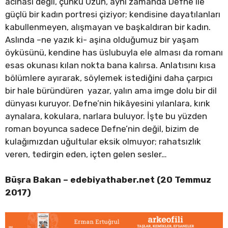
acınası değil, çünkü Uzun, aynı zamanda Defne ile
güçlü bir kadın portresi çiziyor; kendisine dayatılanları
kabullenmeyen, alışmayan ve başkaldıran bir kadın.
Aslında –ne yazık ki- aşina olduğumuz bir yaşam
öyküsünü, kendine has üslubuyla ele alması da romanı
esas okunası kılan nokta bana kalırsa. Anlatısını kısa
bölümlere ayırarak, söylemek istediğini daha çarpıcı
bir hale büründüren yazar, yalın ama imge dolu bir dil
dünyası kuruyor. Defne’nin hikâyesini yılanlara, kırık
aynalara, kokulara, narlara buluyor. İşte bu yüzden
roman boyunca sadece Defne’nin değil, bizim de
kulağımızdan uğultular eksik olmuyor; rahatsızlık
veren, tedirgin eden, içten gelen sesler…
Büşra Bakan – edebiyathaber.net (20 Temmuz
2017)