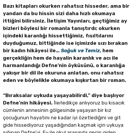
Bazı kitapları okurken rahatsız hisseder, ama bir
yandan da bu hissin sizi daha hızlı okumaya
ittiğini bilirsiniz. İletişim Yayınları, geçtiğimiz ay
bizleri böylesi bir romanla tanıştırdı; okurken
içindeki karanlığı hissettiğimiz, fısıltılarını
duyduğumuz, bittiğinde ise içimizde sızı bırakan
bir kadın hikâyesi ile…
Soğuk ve Temiz
, hem
gerçekliğin hem de hayalin karanlık ve acı ile
harmanlandığı Defne’nin öyküsünü, o karanlığa
yakışır bir dil ile okuruna anlatan, onu rahatsız
eden ve böylelikle okumaya kışkırtan bir roman.
“Bıraksalar uykuda yaşayabilirdi,” diye başlıyor
Defne’nin hikâyesi.
İlerledikçe anlıyoruz bu kısacık
cümlenin annesinin gölgesinde yaşayan bir kız
çocuğunun hayatını ne kadar iyi özetlediğini ve git
gide hissediyoruz yaşadığından kaçmak için uykuya
sığınan Defne’yi. Ev ile okul arasında geçip giden