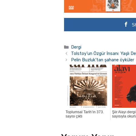
S
Kategoriler
Dergi
Tolstoy’un Özgür İnsanı: Yaşlı De
Pelin Buzluk’tan şahane öyküler
Toplumsal Tarih’in 373.
Şiir Alayı dergi
sayısı çıktı
sayısıyla okur