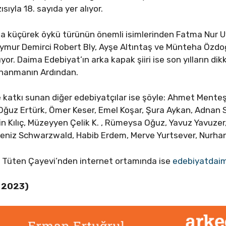
ısıyla 18. sayıda yer alıyor.
da küçürek öykü türünün önemli isimlerinden Fatma Nur Uy
eymur Demirci Robert Bly, Ayşe Altıntaş ve Münteha Özdo
uyor. Daima Edebiyat’ın arka kapak şiiri ise son yılların d
 İnanmanın Ardından.
yle katkı sunan diğer edebiyatçılar ise şöyle: Ahmet Mente
 Oğuz Ertürk, Ömer Keser, Emel Koşar, Şura Aykan, Adnan
 Kılıç, Müzeyyen Çelik K. , Rümeysa Oğuz, Yavuz Yavuzer
 Deniz Schwarzwald, Habib Erdem, Merve Yurtsever, Nurha
 Tüten Çayevi’nden internet ortamında ise
edebiyatdai
l 2023)