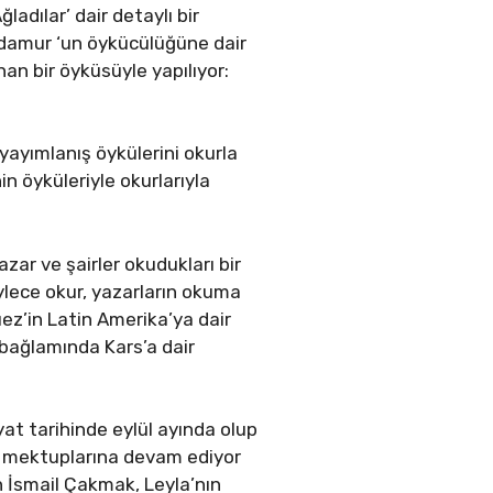
adılar’ dair detaylı bir
ürdamur ‘un öykücülüğüne dair
an bir öyküsüyle yapılıyor:
ve yayımlanış öykülerini okurla
n öyküleriyle okurlarıyla
ar ve şairler okudukları bir
Böylece okur, yazarların okuma
ez’in Latin Amerika’ya dair
bağlamında Kars’a dair
yat tarihinde eylül ayında olup
ir mektuplarına devam ediyor
n İsmail Çakmak, Leyla’nın