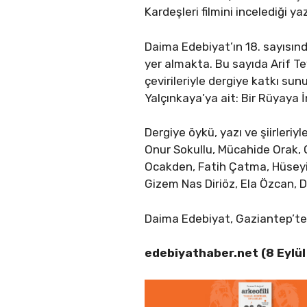
Kardeşleri filmini incelediği yaz
Daima Edebiyat’ın 18. sayısın
yer almakta. Bu sayıda Arif T
çevirileriyle dergiye katkı sun
Yalçınkaya’ya ait: Bir Rüyaya
Dergiye öykü, yazı ve şiirleri
Onur Sokullu, Mücahide Orak,
Ocakden, Fatih Çatma, Hüseyin
Gizem Nas Diriöz, Ela Özcan,
Daima Edebiyat, Gaziantep’te
edebiyathaber.net (8 Eylü