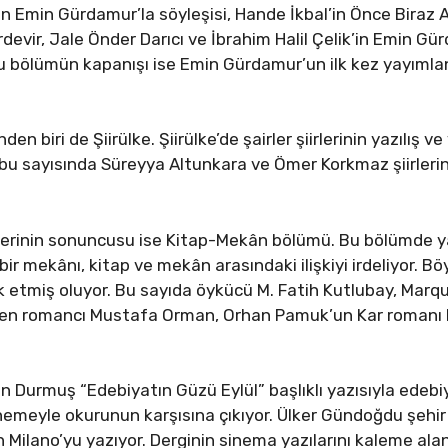
 Emin Gürdamur’la söyleşisi, Hande İkbal’in Önce Biraz Ağl
evir, Jale Önder Darıcı ve İbrahim Halil Çelik’in Emin G
Bu bölümün kapanışı ise Emin Gürdamur’un ilk kez yayımlan
den biri de Şiirülke. Şiirülke’de şairler şiirlerinin yazılış 
bu sayısında Süreyya Altunkara ve Ömer Korkmaz şiirlerini
erinin sonuncusu ise Kitap-Mekân bölümü. Bu bölümde yaz
 bir mekânı, kitap ve mekân arasındaki ilişkiyi irdeliyor. 
k etmiş oluyor. Bu sayıda öykücü M. Fatih Kutlubay, Marqu
irken romancı Mustafa Orman, Orhan Pamuk’un Kar romanı 
n Durmuş “Edebiyatın Güzü Eylül” başlıklı yazısıyla edebi
enemeyle okurunun karşısına çıkıyor. Ülker Gündoğdu şeh
n Milano’yu yazıyor. Derginin sinema yazılarını kaleme ala