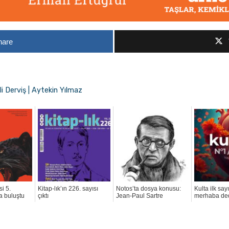
hare
li Derviş | Aytekin Yılmaz
si 5.
Kitap-lık’ın 226. sayısı
Notos’ta dosya konusu:
Kulta ilk say
la buluştu
çıktı
Jean-Paul Sartre
merhaba de