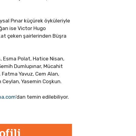
sal Pınar küçürek öyküleriyle
ğan ise Victor Hugo
ikkat çeken şairlerinden Büşra
ş, Esma Polat, Hatice Nisan,
 Semih Dumlupınar, Mücahit
, Fatma Yavuz, Cem Alan,
n Ceylan, Yasemin Coşkun.
ma.com
’dan temin edilebiliyor.