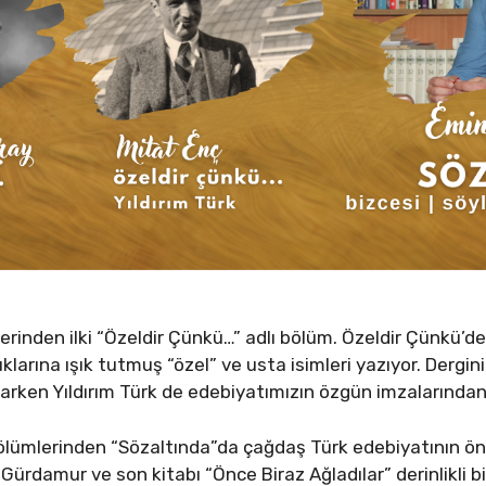
rinden ilki “Özeldir Çünkü…” adlı bölüm. Özeldir Çünkü’d
klarına ışık tutmuş “özel” ve usta isimleri yazıyor. Dergi
zarken Yıldırım Türk de edebiyatımızın özgün imzalarından 
lümlerinden “Sözaltında”da çağdaş Türk edebiyatının öne
 Gürdamur ve son kitabı “Önce Biraz Ağladılar” derinlikli bi