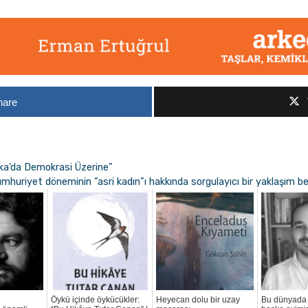
hare
ika’da Demokrasi Üzerine”
umhuriyet döneminin “asri kadın”ı hakkında sorgulayıcı bir yaklaşım b
Öykü içinde öykücükler:
Heyecan dolu bir uzay
Bu dünyada