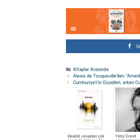
S
Kategoriler
Kitaplar Arasında
Alexis de Tocqueville’den “Amer
Cumhuriyet’in Güzelleri, erken C
İdealist, cevaptan çok
Yıldız Ecevit