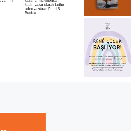
z var mı?
kazanan ilk Amerikalı
kadın yazar olarak tarihe
adını yazdıran Pearl S.
Buck'ta...