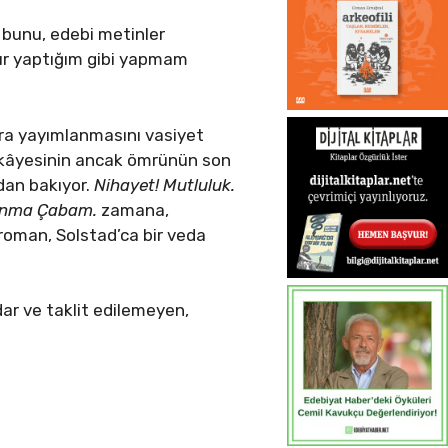
 bunu, edebi metinler
dır yaptığım gibi yapmam
ra yayımlanmasını vasiyet
hikâyesinin ancak ömrünün son
dan bakıyor.
Nihayet! Mutluluk.
yanma Çabam.
zamana,
 roman, Solstad’ca bir veda
ldar ve taklit edilemeyen,