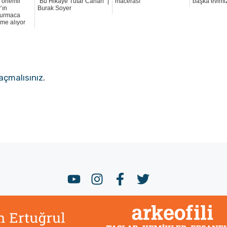
n önemli
“Bu Hikâye Tutar Canan” |
macerası
başka evimi
’ın
Burak Soyer
 kurmaca
me alıyor
açmalısınız
.