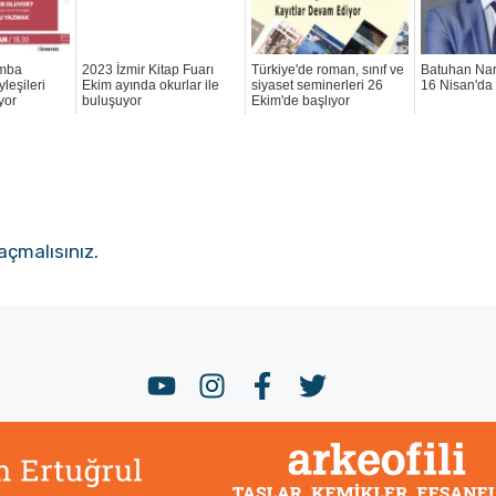
mba
2023 İzmir Kitap Fuarı
Türkiye'de roman, sınıf ve
Batuhan Nar
leşileri
Ekim ayında okurlar ile
siyaset seminerleri 26
16 Nisan'da
yor
buluşuyor
Ekim'de başlıyor
açmalısınız
.