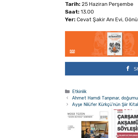
Tarih:
25 Haziran Perşembe
Saat:
13.00
Yer:
Cevat Şakir Anı Evi, Gönü
S
Kategoriler
Etkinlik
Ahmet Hamdi Tanpınar, doğumunun
Ayşe Nilüfer Kürkçü’nün Şiir Kit