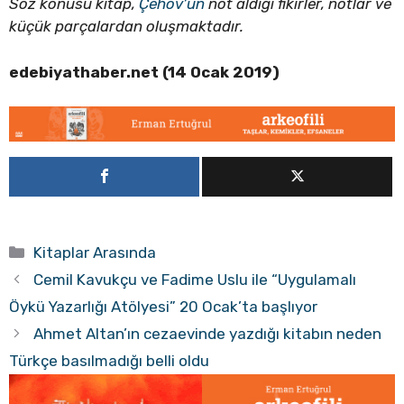
Söz konusu kitap,
Çehov’un
not aldığı fikirler, notlar ve
küçük parçalardan oluşmaktadır.
edebiyathaber.net (14 Ocak 2019)
Kategoriler
Kitaplar Arasında
Cemil Kavukçu ve Fadime Uslu ile “Uygulamalı
Öykü Yazarlığı Atölyesi” 20 Ocak’ta başlıyor
Ahmet Altan’ın cezaevinde yazdığı kitabın neden
Türkçe basılmadığı belli oldu