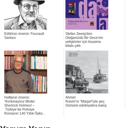
Editörün önerisi: Foucault
Stefan Zweig'den
Sarkacı
Olağanüstü Bir Gece'nin
yetişkinler için boyama
kitabı çıktı
Haftanın önerisi:
Ahmet
“Korkmayınız Mister
Rasim’in “Maişet”iyle geç
Sherlock Holmes! –
Osmanlı edebiyatına bakış
Türkiye’de Polisiye
Romanın 140 Yıllık Öykü...