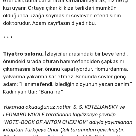
efendisi, buna daha fazla katlanamayarak, hizmetçi
kızı uyarır. Ortaya çıkar ki kıza terlikleri mümkün
olduğunca uzağa koymasını söyleyen efendisinin
doktorudur. Adam zayıflasın diyedir bu.
* * *
Tiyatro salonu.
İzleyiciler arasındaki bir beyefendi,
önündeki sırada oturan hanımefendiden şapkasını
çıkarmasını ister, önünü kapatıyordur. Homurdanma,
yalvarma yakarma kar etmez. Sonunda söyler genç
adam: “Hanımefendi, izlediğiniz oyunun yazarı benim.”
Kadın yanıtlar: “Bana ne.”
Yukarıda okuduğunuz notlar, S. S. KOTELIANSKY ve
LEONARD WOOLF tarafından İngilizceye çevrilip
“NOTE-BOOK OF ANTON CHEKHOV” adıyla yayımlanan
kitaptan Türkçeye Onur Çalı tarafından çevrilmiştir.