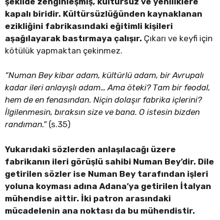
şekilde zenginleşmiş, kültürsüz ve yeniliklere
kapalı biridir. Kültürsüzlüğünden kaynaklanan
ezikliğini fabrikasındaki eğitimli kişileri
aşağılayarak bastırmaya çalışır.
Çıkarı ve keyfi için
kötülük yapmaktan çekinmez.
“Numan Bey kibar adam, kültürlü adam, bir Avrupalı
kadar ileri anlayışlı adam… Ama öteki? Tam bir feodal,
hem de en fenasından. Niçin dolaşır fabrika içlerini?
İlgilenmesin, bıraksın size ve bana. O istesin bizden
randıman.”
(s.35)
Yukarıdaki sözlerden anlaşılacağı üzere
fabrikanın ileri görüşlü sahibi Numan Bey’dir. Dile
getirilen sözler ise Numan Bey tarafından işleri
yoluna koyması adına Adana’ya getirilen İtalyan
mühendise aittir. İki patron arasındaki
mücadelenin ana noktası da bu mühendistir.