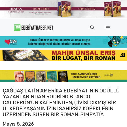
İçeriğe
atla
Menü
ÇAĞDAŞ LATIN AMERIKA EDEBIYATININ ÖDÜLLÜ
YAZARLARINDAN RODRIGO BLANCO
CALDERÓN’UN KALEMINDEN, ÇIVISI ÇIKMIŞ BIR
ÜLKEDE YAŞAMIN IZINI SAHIPSIZ KÖPEKLERIN
ÜZERINDEN SÜREN BIR ROMAN: SIMPATÍA
Mayıs 8, 2026