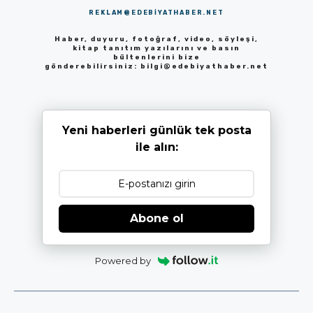
REKLAM@EDEBIYATHABER.NET
Haber, duyuru, fotoğraf, video, söyleşi,
kitap tanıtım yazılarını ve basın
bültenlerini bize
gönderebilirsiniz:
bilgi@edebiyathaber.net
Yeni haberleri günlük tek posta
ile alın:
Abone ol
Powered by