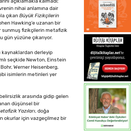
arını açıklamakla kalmadı;
evrenin nihai anlamına dair
ola çıkan
Büyük Fizikçilerin
phen Hawking’e uzanan bir
r sunmuş fizikçilerin metafizik
u gün yüzüne çıkarıyor.
ı kaynaklardan derleyip
amlı seçkide Newton, Einstein
s Bohr, Werner Heisenberg,
i isimlerin metinleri yer
belirsizlik arasında gidip gelen
anan düşünsel bir
etafizik Yazıları
, doğa
en okurlar için vazgeçilmez bir