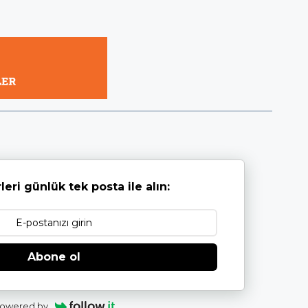
leri günlük tek posta ile alın:
Abone ol
owered by