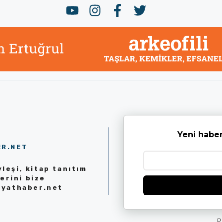
Yeni haber
ER.NET
leşi, kitap tanıtım
erini bize
iyathaber.net
P