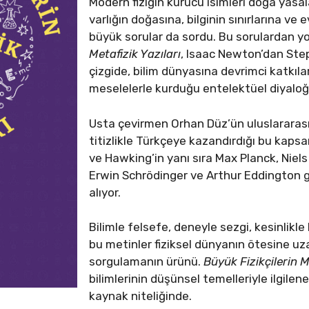
Modern fiziğin kurucu isimleri doğa yasal
varlığın doğasına, bilginin sınırlarına ve 
büyük sorular da sordu. Bu sorulardan y
Metafizik Yazıları
, Isaac Newton’dan Ste
çizgide, bilim dünyasına devrimci katkıla
meselelerle kurduğu entelektüel diyaloğ
Usta çevirmen Orhan Düz’ün uluslararas
titizlikle Türkçeye kazandırdığı bu kaps
ve Hawking’in yanı sıra Max Planck, Niel
Erwin Schrödinger ve Arthur Eddington gib
alıyor.
Bilimle felsefe, deneyle sezgi, kesinlikle 
bu metinler fiziksel dünyanın ötesine uz
sorgulamanın ürünü.
Büyük Fizikçilerin M
bilimlerinin düşünsel temelleriyle ilgilen
kaynak niteliğinde.