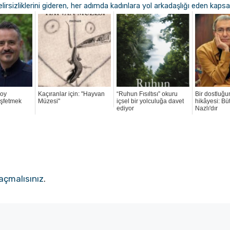
sizliklerini gideren, her adımda kadınlara yol arkadaşlığı eden kapsa
soy
Kaçıranlar için: "Hayvan
“Ruhun Fısıltısı” okuru
Bir dostluğu
eşfetmek
Müzesi"
içsel bir yolculuğa davet
hikâyesi: Bü
ediyor
Nazlı'dır
açmalısınız
.