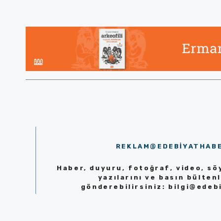
REKLAM@EDEBIYATHAB
Haber, duyuru, fotoğraf, video, söy
yazılarını ve basın bültenl
gönderebilirsiniz:
bilgi@edeb