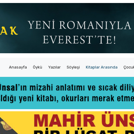
Anasayfa
Öykü
Yazılar
Söyleşi
Kitaplar Arasında
Çocuk