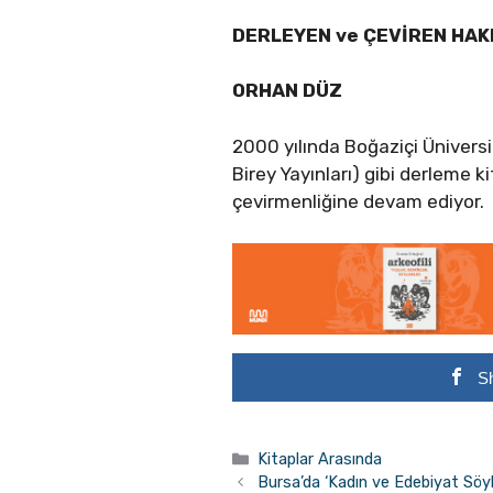
DERLEYEN ve ÇEVİREN HAK
ORHAN DÜZ
2000 yılında Boğaziçi Ünivers
Birey Yayınları) gibi derleme k
çevirmenliğine devam ediyor.
S
Kategoriler
Kitaplar Arasında
Bursa’da ‘Kadın ve Edebiyat Söyle