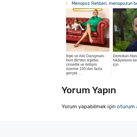
Menopoz Rehberi, menopozun belir
İlişki ve Aile Danışmanı
Demokan Ata
İrem Bir'den ilişkiler,
hikâyelerini k
cinsellik ve iletişim
için
üzerine 100’den fazla
gerçek ...
Yorum Yapın
Yorum yapabilmek için
oturum 