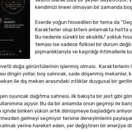
kendimizi lineer olmayan bir zamanda boş
Eserde yoğun hissedilen bir tema da “Geç
Karakterler olup biteni anlamakta hatta 
Bu nedenle sürekli bir eksiklik/ yokluk his
teması ise sadece fiziksel bir durum değil;
pişmanlıklarıyla ve kaçırdığı ihtimallerle 
vvetli doğa görüntülerinin işlenmiş olması. Karakterlerin i
nrası dingin yollar, boş salıncak, sade döşenmiş mekanlar,
mekan ile dış mekan arasındaki zıtlıklar duygusal bir geri
en oyuncak dağıtma sahnesi, ilk bakışta bir jest gibi gö
ullanımına açıyor. Bu da bir anlamda onun geçmişi ile barı
amın içinde biriken yükün artık dönüşmeye başladığını anlıy
rmezden gelmeyi seçmiyor tersine deneyimlerini paylaşa
k kalmak yerine hareket eden, yer değiştiren bir enerjiye 