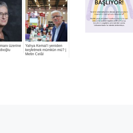
omanı üzerine
Yahya Kemal’i yeniden
tlıoğlu
keşfetmek mümkün mü? |
Metin Celâl