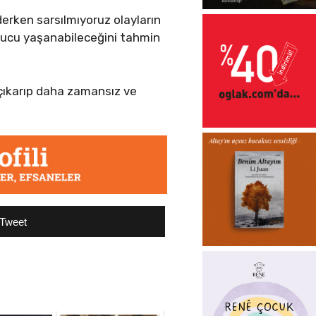
derken sarsılmıyoruz olayların
sonucu yaşanabileceğini tahmin
n çıkarıp daha zamansız ve
Tweet