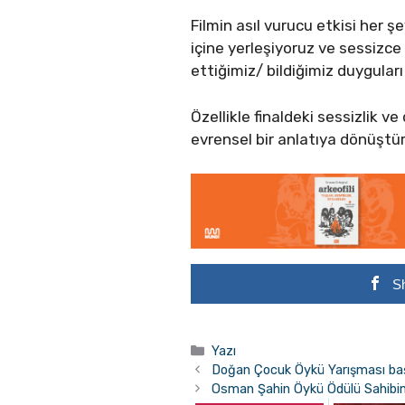
Filmin asıl vurucu etkisi her 
içine yerleşiyoruz ve sessizce
ettiğimiz/ bildiğimiz duygular
Özellikle finaldeki sessizlik v
evrensel bir anlatıya dönüştür
S
Kategoriler
Yazı
Doğan Çocuk Öykü Yarışması baş
Osman Şahin Öykü Ödülü Sahibin