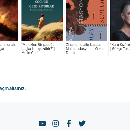
anın ortak
“Melekler. Bir çocuğu
Zincirleme aile kazası:
“Kuru Kız” r
Uçar
başka kim gezdirir?” |
Malma İstasyonu | Gizem
| Gökçe Toka
Metin Celâl
Demir
açmalısınız
.