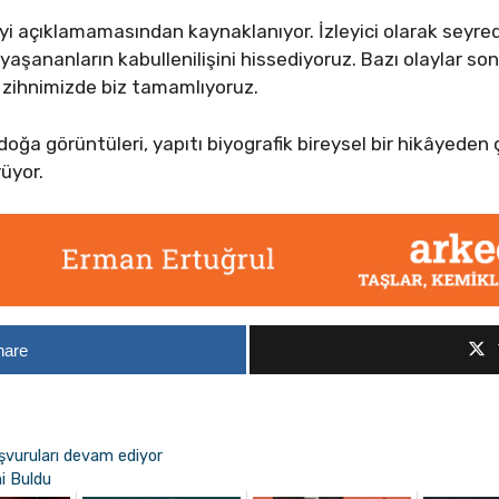
şeyi açıklamamasından kaynaklanıyor. İzleyici olarak seyre
 yaşananların kabullenilişini hissediyoruz. Bazı olaylar 
ı zihnimizde biz tamamlıyoruz.
e doğa görüntüleri, yapıtı biyografik bireysel bir hikâyede
üyor.
hare
vuruları devam ediyor
i Buldu