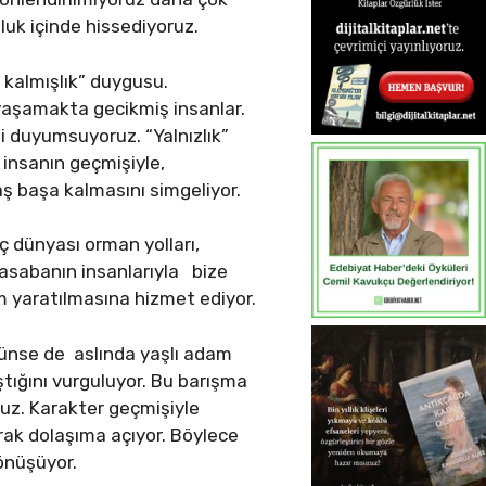
luk içinde hissediyoruz.
 kalmışlık” duygusu.
yaşamakta gecikmiş insanlar.
si duyumsuyoruz. “Yalnızlık”
 insanın geçmişiyle,
baş başa kalmasını simgeliyor.
ç dünyası orman yolları,
 kasabanın insanlarıyla bize
lim yaratılmasına hizmet ediyor.
rünse de aslında yaşlı adam
ştığını vurguluyor. Bu barışma
oruz. Karakter geçmişiyle
rak dolaşıma açıyor. Böylece
dönüşüyor.