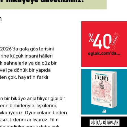
n
5.2026’da gala gösterisini
rine küçük insani hâlleri
ik sahnelerle ya da düz bir
l ve içe dönük bir yapıda
den çok, hayatın farklı
 bir hikâye anlatılıyor gibi bir
 birbirleriyle ilişkilerini,
çıkarıyoruz. Oyuncuların beden
settiklerini anlıyoruz. Film
 yönlendirilmiyoruz daha çok