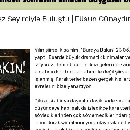
Kez Seyirciyle Buluştu | Füsun Günaydı
Yılın şiirsel kısa filmi “Buraya Bakın” 23.0
yaptı. Eserde büyük dramatik kırılmalar ye
izliyoruz. Tema birbiri ardına gelen mekan
anlatının konforlu anlatımı ile değil şiirse
işlenmiş. Karakterler bazen gerçek kişiler
evrelerini bize yansıtıyor.
Dikkatsiz bir yaklaşımla klasik sade sıradan
düşünceye kapılsak da izledikçe karakterlerin
söylediklerinden çok söylemediklerinden 
dilini, duraksamalarını yorumlayarak ne his
seyirci olarak bize bir şeyler dayatmıyor,