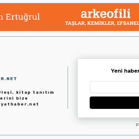
Yeni haber
ER.NET
leşi, kitap tanıtım
erini bize
iyathaber.net
P