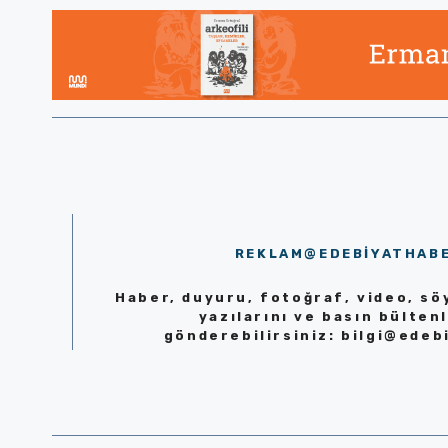
REKLAM@EDEBIYATHAB
Haber, duyuru, fotoğraf, video, söy
yazılarını ve basın bültenl
gönderebilirsiniz:
bilgi@edeb