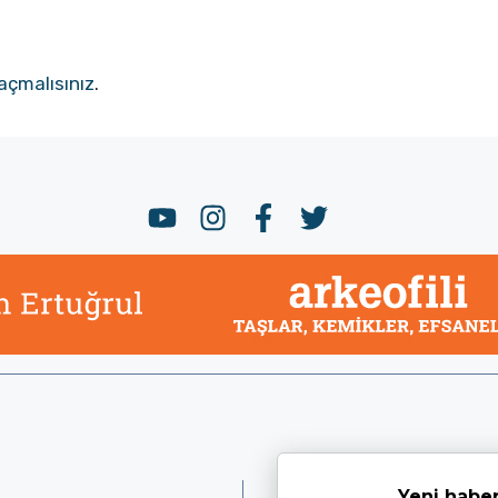
açmalısınız
.
Yeni haber