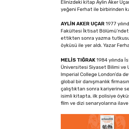
Elinizdeki kitap Aylin Aker U
yeğeni Ferhat ile birbirinden 
AYLİN AKER UÇAR
1977 yılın
Fakültesi İktisat Bölümü’ndet
ettikten sonra yazma tutkusu
öyküsü ile yer aldı. Yazar Ferha
MELİS TIĞRAK
1984 yılında İ
Üniversitesi Siyaset Bilimi ve
Imperial College London’da d
global bir danışmanlık firması
çalıştıktan sonra kariyerine s
isimli kitapta, ilk polisiye öyk
film ve dizi senaryolarına ilav