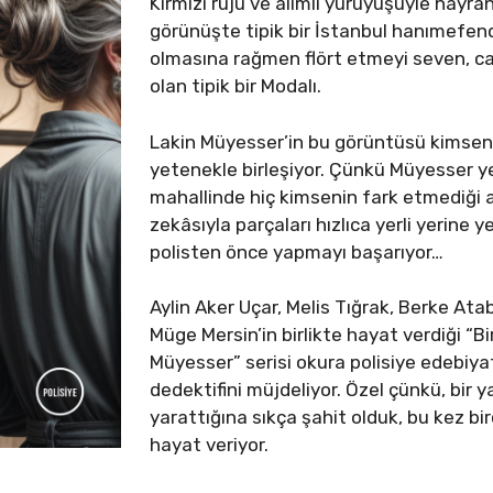
Kırmızı ruju ve alımlı yürüyüşüyle hayra
görünüşte tipik bir İstanbul hanımefend
olmasına rağmen flört etmeyi seven, caz
olan tipik bir Modalı.
Lakin Müyesser’in bu görüntüsü kimsen
yetenekle birleşiyor. Çünkü Müyesser ye
mahallinde hiç kimsenin fark etmediği ay
zekâsıyla parçaları hızlıca yerli yerine ye
polisten önce yapmayı başarıyor…
Aylin Aker Uçar, Melis Tığrak, Berke At
Müge Mersin’in birlikte hayat verdiği “Bi
Müyesser” serisi okura polisiye edebiya
dedektifini müjdeliyor. Özel çünkü, bir 
yarattığına sıkça şahit olduk, bu kez b
hayat veriyor.