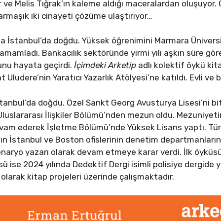
çar ve Melis Tığrak’ın kaleme aldığı maceralardan oluşuyo
karmaşık iki cinayeti çözüme ulaştırıyor…
da İstanbul’da doğdu. Yüksek öğrenimini Marmara Üniversite
amamladı. Bankacılık sektöründe yirmi yılı aşkın süre gö
nu hayata geçirdi.
İçimdeki Arketip
adlı kolektif öykü kita
t Uludere’nin Yaratıcı Yazarlık Atölyesi’ne katıldı. Evli ve 
stanbul’da doğdu. Özel Sankt Georg Avusturya Lisesi’ni bi
 Uluslararası İlişkiler Bölümü’nden mezun oldu. Mezuniyet
evam ederek İşletme Bölümü’nde Yüksek Lisans yaptı. Tü
nın İstanbul ve Boston ofislerinin denetim departmanların
enaryo yazarı olarak devam etmeye karar verdi. İlk öyküsü
üsü ise 2024 yılında Dedektif Dergi isimli polisiye dergide y
e olarak kitap projeleri üzerinde çalışmaktadır.