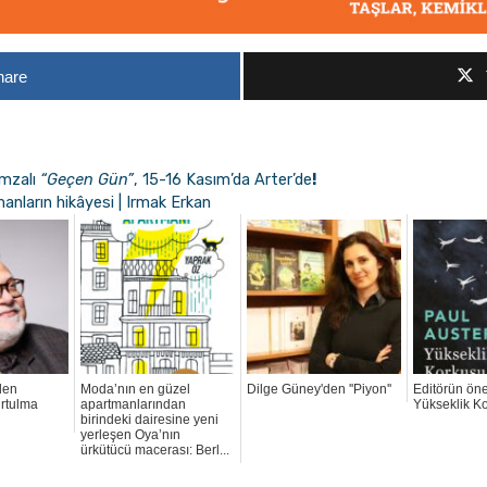
hare
imzalı
“Geçen Gün”
, 15-16 Kasım’da Arter’de
!
anların hikâyesi | Irmak Erkan
den
Moda’nın en güzel
Dilge Güney'den ''Piyon''
Editörün öne
urtulma
apartmanlarından
Yükseklik K
birindeki dairesine yeni
yerleşen Oya’nın
ürkütücü macerası: Berl...