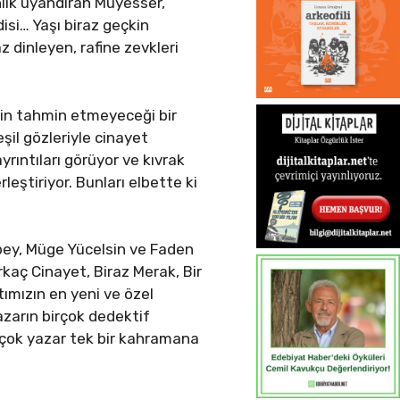
nlık uyandıran Müyesser,
isi… Yaşı biraz geçkin
 dinleyen, rafine zevkleri
in tahmin etmeyeceği bir
şil gözleriyle cinayet
rıntıları görüyor ve kıvrak
rleştiriyor. Bunları elbette ki
abey, Müge Yücelsin ve Faden
rkaç Cinayet, Biraz Merak, Bir
tımızın en yeni ve özel
yazarın birçok dedektif
irçok yazar tek bir kahramana