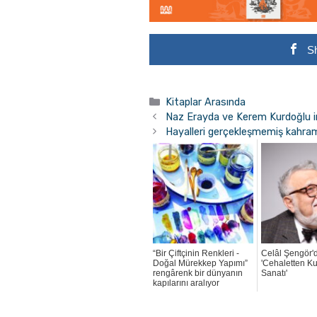
S
Kategoriler
Kitaplar Arasında
Naz Erayda ve Kerem Kurdoğlu 
Hayalleri gerçekleşmemiş kahram
“Bir Çiftçinin Renkleri -
Celâl Şengör'
Doğal Mürekkep Yapımı”
'Cehaletten K
rengârenk bir dünyanın
Sanatı'
kapılarını aralıyor