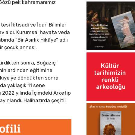
r. Gözü pek kahramanımız
si İktisadi ve İdari Bilimler
rev aldı. Kurumsal hayata veda
bında “Bir Asırlık Hikâye” adlı
bir çocuk annesi.
tirdikten sonra, Boğaziçi
inin ardından eğitimine
rkiye’ye döndükten sonra
da yaklaşık 11 sene
 2022 yılında İçimdeki Arketip
ayınlandı. Halihazırda çeşitli