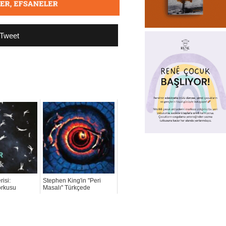
Tweet
risi:
Stephen King'in "Peri
orkusu
Masalı" Türkçede