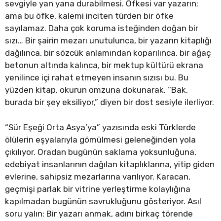
sevgiyle yan yana durabilmesi. Öfkesi var yazarın;
ama bu öfke, kalemi inciten türden bir öfke
sayılamaz. Daha çok koruma isteğinden doğan bir
sızı… Bir şairin mezarı unutulunca, bir yazarın kitaplığı
dağılınca, bir sözcük anlamından koparılınca, bir ağaç
betonun altında kalınca, bir mektup kültürü ekrana
yenilince içi rahat etmeyen insanın sızısı bu. Bu
yüzden kitap, okurun omzuna dokunarak, “Bak,
burada bir şey eksiliyor,” diyen bir dost sesiyle ilerliyor.
“Sür Eşeği Orta Asya’ya” yazısında eski Türklerde
ölülerin eşyalarıyla gömülmesi geleneğinden yola
çıkılıyor. Oradan bugünün saklama yoksunluğuna,
edebiyat insanlarının dağılan kitaplıklarına, yitip giden
evlerine, sahipsiz mezarlarına varılıyor. Karacan,
geçmişi parlak bir vitrine yerleştirme kolaylığına
kapılmadan bugünün savrukluğunu gösteriyor. Asıl
soru yalın: Bir yazarı anmak, adını birkaç törende