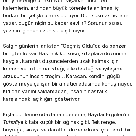
bir iyimserliğe bırakmıyor. Yaşarken incitilen
kalemlerin, ardından büyük törenlerle anılması iç
burkan bir çelişki olarak duruyor. Dün susması istenen
yazar, bugün niçin bu kadar sevilir? Sorunun sızısı,
yazının içinden uzun süre çıkmıyor.
Salgın günlerini anlatan “Geçmiş Oldu”da da benzer
bir içtenlik var. Hastalık korkusu, kitaplara dokunma
kaygısı, karanlık düşüncelerden uzak kalmak için
komediye tutunma isteği, aile desteği ve iyileşme
arzusunun ince titreşimi… Karacan, kendini güçlü
göstermeye çalışan bir anlatıcı edasında konuşmuyor.
Kırılgan yanını saklamadan, insanın hastalık
karşısındaki açıklığını gösteriyor.
Kışla günlerine odaklanan deneme, Haydar Ergülen’in
Tuhafiy
e kitabı küçük bir sığınak gibi. Tek renge,
buyruğa, sıraya ve daraltıcı düzene karşı çok renkli bir