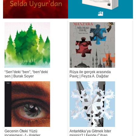
“Sen”deki “ben”, “ben”deki
Rüya ile gerçek arasında
sen | Burak Soyer
Paviç | Feyza A. Dağdar
Gecenin Öteki Yüzü
Antarktika’ya Gitmek İster
incelemesi -1- ilişkiler,
misiniz? | Feride Cihan