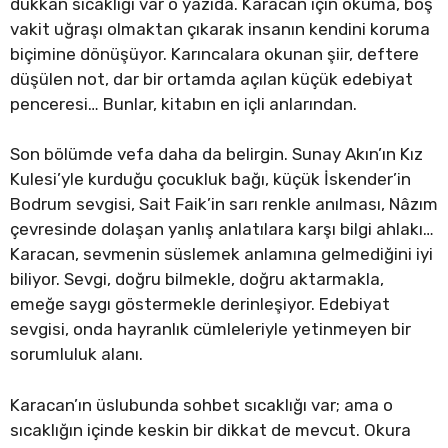
dükkân sıcaklığı var o yazıda. Karacan için okuma, boş
vakit uğraşı olmaktan çıkarak insanın kendini koruma
biçimine dönüşüyor. Karıncalara okunan şiir, deftere
düşülen not, dar bir ortamda açılan küçük edebiyat
penceresi… Bunlar, kitabın en içli anlarından.
Son bölümde vefa daha da belirgin. Sunay Akın’ın Kız
Kulesi’yle kurduğu çocukluk bağı, küçük İskender’in
Bodrum sevgisi, Sait Faik’in sarı renkle anılması, Nâzım
çevresinde dolaşan yanlış anlatılara karşı bilgi ahlakı…
Karacan, sevmenin süslemek anlamına gelmediğini iyi
biliyor. Sevgi, doğru bilmekle, doğru aktarmakla,
emeğe saygı göstermekle derinleşiyor. Edebiyat
sevgisi, onda hayranlık cümleleriyle yetinmeyen bir
sorumluluk alanı.
Karacan’ın üslubunda sohbet sıcaklığı var; ama o
sıcaklığın içinde keskin bir dikkat de mevcut. Okura