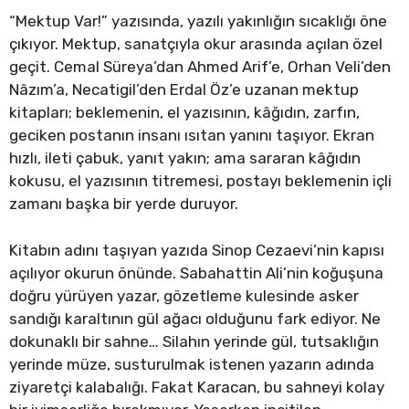
“Mektup Var!” yazısında, yazılı yakınlığın sıcaklığı öne
çıkıyor. Mektup, sanatçıyla okur arasında açılan özel
geçit. Cemal Süreya’dan Ahmed Arif’e, Orhan Veli’den
Nâzım’a, Necatigil’den Erdal Öz’e uzanan mektup
kitapları; beklemenin, el yazısının, kâğıdın, zarfın,
geciken postanın insanı ısıtan yanını taşıyor. Ekran
hızlı, ileti çabuk, yanıt yakın; ama sararan kâğıdın
kokusu, el yazısının titremesi, postayı beklemenin içli
zamanı başka bir yerde duruyor.
Kitabın adını taşıyan yazıda Sinop Cezaevi’nin kapısı
açılıyor okurun önünde. Sabahattin Ali’nin koğuşuna
doğru yürüyen yazar, gözetleme kulesinde asker
sandığı karaltının gül ağacı olduğunu fark ediyor. Ne
dokunaklı bir sahne… Silahın yerinde gül, tutsaklığın
yerinde müze, susturulmak istenen yazarın adında
ziyaretçi kalabalığı. Fakat Karacan, bu sahneyi kolay