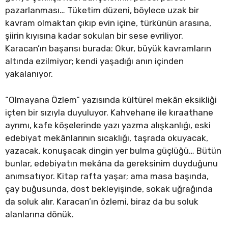
pazarlanması… Tüketim düzeni, böylece uzak bir
kavram olmaktan çıkıp evin içine, türkünün arasına,
şiirin kıyısına kadar sokulan bir sese evriliyor.
Karacan’ın başarısı burada: Okur, büyük kavramların
altında ezilmiyor; kendi yaşadığı anın içinden
yakalanıyor.
“Olmayana Özlem” yazısında kültürel mekân eksikliği
içten bir sızıyla duyuluyor. Kahvehane ile kıraathane
ayrımı, kafe köşelerinde yazı yazma alışkanlığı, eski
edebiyat mekânlarının sıcaklığı, taşrada okuyacak,
yazacak, konuşacak dingin yer bulma güçlüğü… Bütün
bunlar, edebiyatın mekâna da gereksinim duyduğunu
anımsatıyor. Kitap rafta yaşar; ama masa başında,
çay buğusunda, dost bekleyişinde, sokak uğrağında
da soluk alır. Karacan’ın özlemi, biraz da bu soluk
alanlarına dönük.