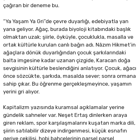
çağıran bir deneme bu.
“Ya Yaşam Ya Gri”de çevre duyarlığı, edebiyatla yan
yana geliyor. Ağaç, burada biyoloji kitabındaki başlık
olmaktan uzak; şiirle, öyküyle, çocuklukla, masalla ve
ortak kültürle kurulan canlı bağın adı. Nâzım Hikmet’in
ağaçlara dönük duyarlığından çocuk şarkılarındaki
balta imgesine kadar uzanan çizgide, Karacan doğa
sevgisinin kültürle beslendiğini anlatıyor. Çocuk, ağacı
önce sözcükte, şarkıda, masalda sever; sonra ormana
sahip çıkar. Bu öğrenme gerçekleşmeyince, yaşamın
yerini gri alıyor.
Kapitalizm yazısında kuramsal açıklamalar yerine
gündelik sahneler var. Neşet Ertaş dinlerken araya
giren reklam, spor karşılaşmalarını kuşatan marka dili,
şiirin satılabilir dizeye indirgenmesi, küçük esnafın
geriye çekilişi, hobi bahçelerinin parsel parsel