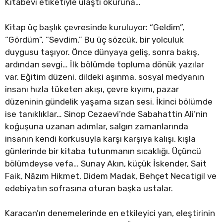
Kitabevi etiketiyle ulaştı okuruna…
Kitap üç başlık çevresinde kuruluyor: “Geldim”,
“Gördüm”, “Sevdim.” Bu üç sözcük, bir yolculuk
duygusu taşıyor. Önce dünyaya geliş, sonra bakış,
ardından sevgi… İlk bölümde topluma dönük yazılar
var. Eğitim düzeni, dildeki aşınma, sosyal medyanın
insanı hızla tüketen akışı, çevre kıyımı, pazar
düzeninin gündelik yaşama sızan sesi. İkinci bölümde
ise tanıklıklar… Sinop Cezaevi’nde Sabahattin Ali’nin
koğuşuna uzanan adımlar, salgın zamanlarında
insanın kendi korkusuyla karşı karşıya kalışı, kışla
günlerinde bir kitaba tutunmanın sıcaklığı. Üçüncü
bölümdeyse vefa… Sunay Akın, küçük İskender, Sait
Faik, Nâzım Hikmet, Didem Madak, Behçet Necatigil ve
edebiyatın sofrasına oturan başka ustalar.
Karacan’ın denemelerinde en etkileyici yan, eleştirinin