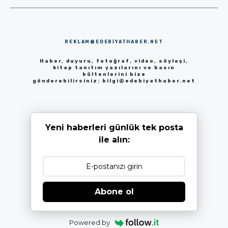
REKLAM@EDEBIYATHABER.NET
Haber, duyuru, fotoğraf, video, söyleşi,
kitap tanıtım yazılarını ve basın
bültenlerini bize
gönderebilirsiniz:
bilgi@edebiyathaber.net
Yeni haberleri günlük tek posta
ile alın:
Abone ol
Powered by