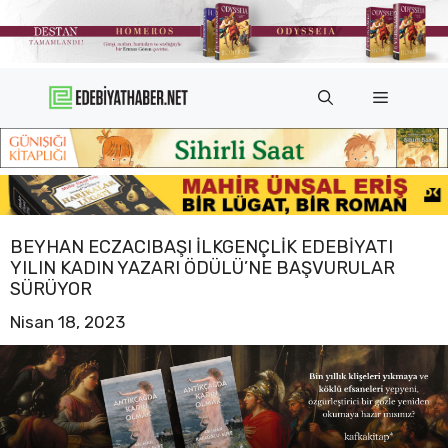
İçeriğe
atla
Menü
BEYHAN ECZACIBAŞI İLKGENÇLIK EDEBIYATI
YILIN KADIN YAZARI ÖDÜLÜ’NE BAŞVURULAR
SÜRÜYOR
Nisan 18, 2023