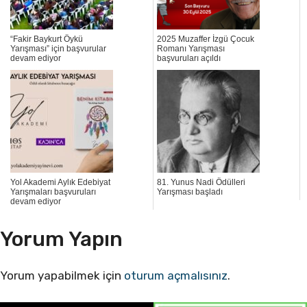
“Fakir Baykurt Öykü
2025 Muzaffer İzgü Çocuk
Yarışması” için başvurular
Romanı Yarışması
devam ediyor
başvuruları açıldı
Yol Akademi Aylık Edebiyat
81. Yunus Nadi Ödülleri
Yarışmaları başvuruları
Yarışması başladı
devam ediyor
Yorum Yapın
Yorum yapabilmek için
oturum açmalısınız
.