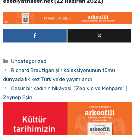
edebiyathaber.net (22 Haziran 2022)
Kategoriler
Uncategorized
Richard Brautigan şiir koleksiyonunun tümü
dünyada ilk kez Türkiye’de yayımlandı
Cesur bir kadının hikâyesi: “Zeo Kio ve Mehpare” |
Zeynep Eşin