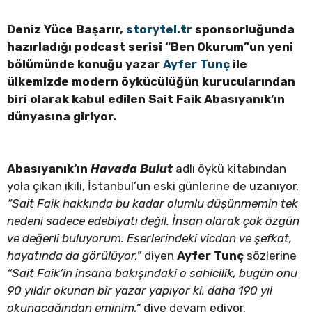
Deniz Yüce Başarır,
storytel.tr
sponsorluğunda
hazırladığı podcast serisi “Ben Okurum”un yeni
bölümünde konuğu yazar
Ayfer Tunç
ile
ülkemizde modern öykücülüğün kurucularından
biri olarak kabul edilen Sait Faik Abasıyanık’ın
dünyasına giriyor.
Abasıyanık’ın
Havada Bulut
adlı öykü kitabından
yola çıkan ikili, İstanbul’un eski günlerine de uzanıyor.
“Sait Faik hakkında bu kadar olumlu düşünmemin tek
nedeni sadece edebiyatı değil. İnsan olarak çok özgün
ve değerli buluyorum. Eserlerindeki vicdan ve şefkat,
hayatında da görülüyor,”
diyen
Ayfer Tunç
sözlerine
“Sait Faik’in insana bakışındaki o sahicilik, bugün onu
90 yıldır okunan bir yazar yapıyor ki, daha 190 yıl
okunacağından eminim,”
diye devam ediyor.