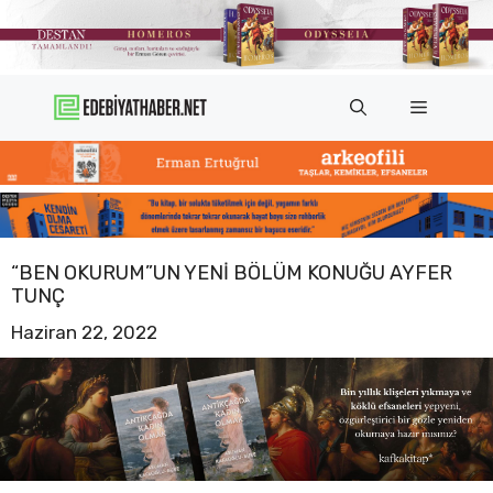
İçeriğe
atla
Menü
“BEN OKURUM”UN YENI BÖLÜM KONUĞU AYFER
TUNÇ
Haziran 22, 2022