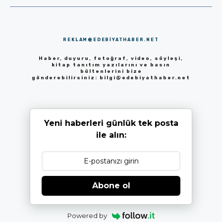
REKLAM@EDEBIYATHABER.NET
Haber, duyuru, fotoğraf, video, söyleşi,
kitap tanıtım yazılarını ve basın
bültenlerini bize
gönderebilirsiniz:
bilgi@edebiyathaber.net
Yeni haberleri günlük tek posta
ile alın:
Abone ol
Powered by