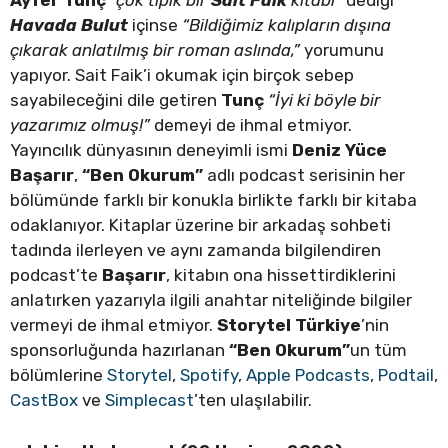
Ayfer Tunç
“çok tipik bir
Sait Faik
kitabı”
dediği
Havada Bulut
içinse
“Bildiğimiz kalıpların dışına
çıkarak anlatılmış bir roman aslında,”
yorumunu
yapıyor. Sait Faik’i okumak için birçok sebep
sayabileceğini dile getiren
Tunç
“İyi ki böyle bir
yazarımız olmuş!”
demeyi de ihmal etmiyor.
Yayıncılık dünyasının deneyimli ismi
Deniz Yüce
Başarır
,
“Ben Okurum”
adlı podcast serisinin her
bölümünde farklı bir konukla birlikte farklı bir kitaba
odaklanıyor. Kitaplar üzerine bir arkadaş sohbeti
tadında ilerleyen ve aynı zamanda bilgilendiren
podcast’te
Başarır
, kitabın ona hissettirdiklerini
anlatırken yazarıyla ilgili anahtar niteliğinde bilgiler
vermeyi de ihmal etmiyor.
Storytel Türkiye
’nin
sponsorluğunda hazırlanan
“Ben Okurum”
un tüm
bölümlerine
Storytel
,
Spotify
,
Apple Podcasts
,
Podtail
,
CastBox
ve
Simplecast
’ten ulaşılabilir.