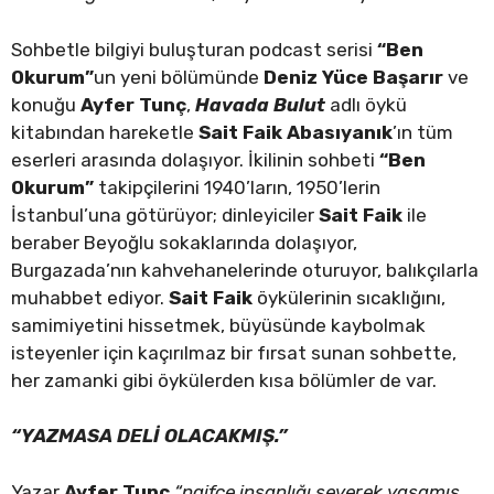
Sohbetle bilgiyi buluşturan podcast serisi
“Ben
Okurum”
un yeni bölümünde
Deniz Yüce Başarır
ve
konuğu
Ayfer Tunç
,
Havada Bulut
adlı öykü
kitabından hareketle
Sait Faik Abasıyanık
’ın tüm
eserleri arasında dolaşıyor. İkilinin sohbeti
“Ben
Okurum”
takipçilerini 1940’ların, 1950’lerin
İstanbul’una götürüyor; dinleyiciler
Sait Faik
ile
beraber Beyoğlu sokaklarında dolaşıyor,
Burgazada’nın kahvehanelerinde oturuyor, balıkçılarla
muhabbet ediyor.
Sait Faik
öykülerinin sıcaklığını,
samimiyetini hissetmek, büyüsünde kaybolmak
isteyenler için kaçırılmaz bir fırsat sunan sohbette,
her zamanki gibi öykülerden kısa bölümler de var.
“YAZMASA DELİ OLACAKMIŞ.”
Yazar
Ayfer Tunç
“naifçe insanlığı severek yaşamış,