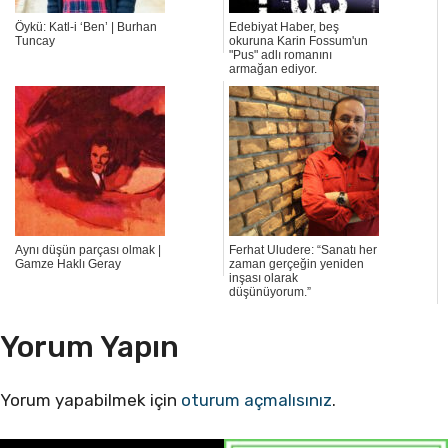
Öykü: Katl-i ‘Ben’ | Burhan
Edebiyat Haber, beş
Tuncay
okuruna Karin Fossum'un
"Pus" adlı romanını
armağan ediyor.
Aynı düşün parçası olmak |
Ferhat Uludere: “Sanatı her
Gamze Haklı Geray
zaman gerçeğin yeniden
inşası olarak
düşünüyorum.”
Yorum Yapın
Yorum yapabilmek için
oturum açmalısınız
.