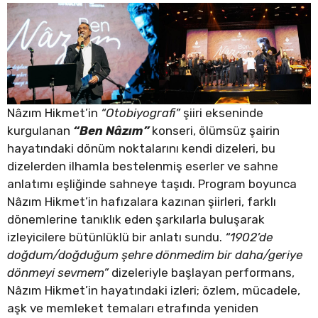
Nâzım Hikmet’in
“Otobiyografi”
şiiri ekseninde
kurgulanan
“Ben Nâzım”
konseri, ölümsüz şairin
hayatındaki dönüm noktalarını kendi dizeleri, bu
dizelerden ilhamla bestelenmiş eserler ve sahne
anlatımı eşliğinde sahneye taşıdı. Program boyunca
Nâzım Hikmet’in hafızalara kazınan şiirleri, farklı
dönemlerine tanıklık eden şarkılarla buluşarak
izleyicilere bütünlüklü bir anlatı sundu.
“1902’de
doğdum/doğduğum şehre dönmedim bir daha/geriye
dönmeyi sevmem”
dizeleriyle başlayan performans,
Nâzım Hikmet’in hayatındaki izleri; özlem, mücadele,
aşk ve memleket temaları etrafında yeniden