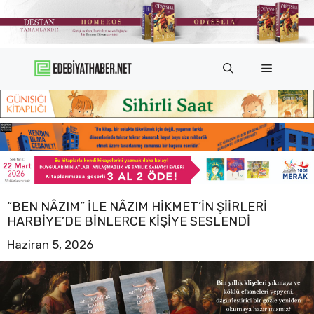
İçeriğe
atla
Menü
“BEN NÂZIM” ILE NÂZIM HIKMET’IN ŞIIRLERI
HARBIYE’DE BINLERCE KIŞIYE SESLENDI
Haziran 5, 2026