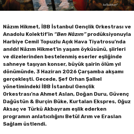
Nâzım Hikmet, İBB İstanbul Gençlik Orkestrası ve
Anadolu Kolektif’in
“Ben Nâzım”
prodüksiyonuyla
Harbiye Cemil Topuzlu Açık Hava Tiyatrosu’nda
anıldı! Nâzım Hikmet’in yaşam öyküsünü, şiirleri
ve dizelerinden bestelenmiş eserler eşliğinde
sahneye taşıyan konser, büyük şairin ölüm yıl
dönümünde, 3 Haziran 2026 Çarşamba akşamı
gerçekleşti. Gecede, Şef Orhan Şallıel
yönetimindeki İBB İstanbul Gençlik
Orkestrası’na Ahmet Aslan, Doğan Duru, Güvenç
Dağüstün & Burçin Büke, Kurtalan Ekspres, Oğuz
Aksaç ve Türkü Akbayram eşlik ederken
programın anlatıcılığını Betül Arım ve Eraslan
Sağlam üstlendi.