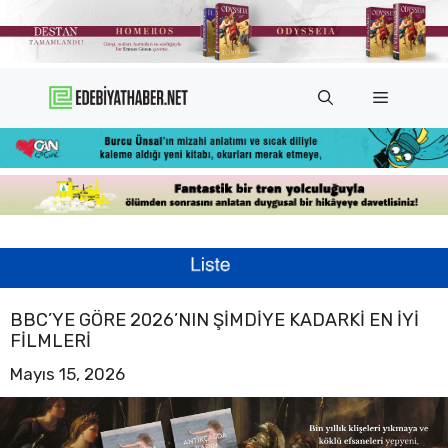
İçeriğe
atla
Menü
BBC’YE GÖRE 2026’NIN ŞIMDIYE KADARKI EN IYI
FILMLERI
Mayıs 15, 2026