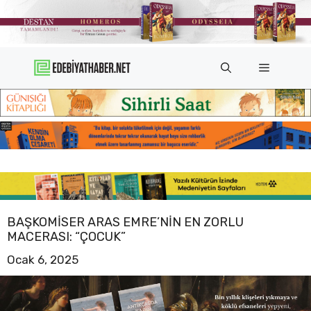
İçeriğe
atla
Menü
BAŞKOMISER ARAS EMRE’NIN EN ZORLU
MACERASI: “ÇOCUK”
Ocak 6, 2025