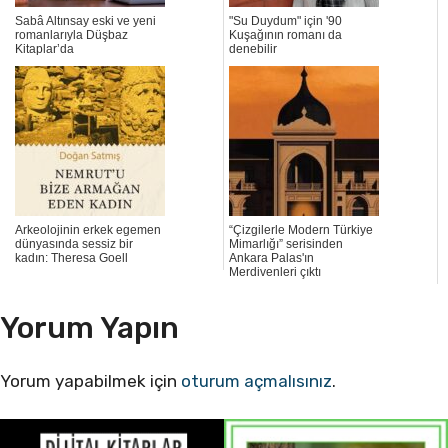
Sabâ Altınsay eski ve yeni
"Su Duydum" için '90
romanlarıyla Düşbaz
Kuşağının romanı da
Kitaplar’da
denebilir
Arkeolojinin erkek egemen
“Çizgilerle Modern Türkiye
dünyasında sessiz bir
Mimarlığı” serisinden
kadın: Theresa Goell
Ankara Palas'ın
Merdivenleri çıktı
Yorum Yapın
Yorum yapabilmek için
oturum açmalısınız
.