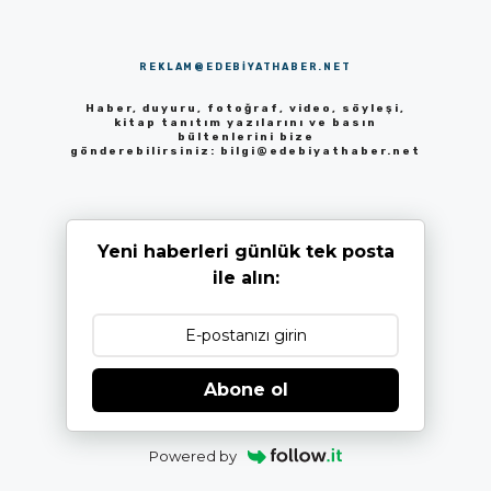
REKLAM@EDEBIYATHABER.NET
Haber, duyuru, fotoğraf, video, söyleşi,
kitap tanıtım yazılarını ve basın
bültenlerini bize
gönderebilirsiniz:
bilgi@edebiyathaber.net
Yeni haberleri günlük tek posta
ile alın:
Abone ol
Powered by