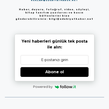
REKLAM@EDEBIYATHABER.NET
Haber, duyuru, fotoğraf, video, söyleşi,
kitap tanıtım yazılarını ve basın
bültenlerini bize
gönderebilirsiniz:
bilgi@edebiyathaber.net
Yeni haberleri günlük tek posta
ile alın:
Abone ol
Powered by