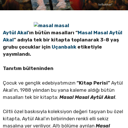
Aytül Akal
’ın bütün masalları “
Masal Masal Aytül
Akal
” adıyla tek bir kitapta toplanarak 3-8 yaş
grubu çocuklar için
Uçanbalık
etiketiyle
yayımlandı.
Tanıtım bülteninden
Çocuk ve gençlik edebiyatımızın
“Kitap Perisi”
Aytül
Akal’ın, 1988 yılından bu yana kaleme aldığı bütün
masalları tek bir kitapta:
Masal Masal Aytül Akal
.
Ciltli özel baskısıyla koleksiyon değeri taşıyan bu özel
kitapta, Aytül Akal’ın birbirinden renkli elli sekiz
masalına yer veriliyor. Altı bölüme ayrılan
Masal