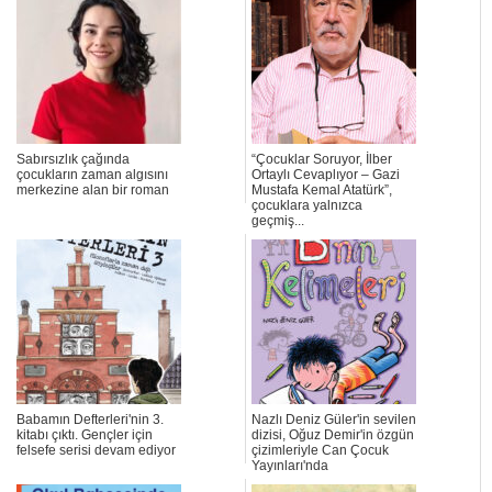
Sabırsızlık çağında
“Çocuklar Soruyor, İlber
çocukların zaman algısını
Ortaylı Cevaplıyor – Gazi
merkezine alan bir roman
Mustafa Kemal Atatürk”,
çocuklara yalnızca
geçmiş...
Babamın Defterleri'nin 3.
Nazlı Deniz Güler'in sevilen
kitabı çıktı. Gençler için
dizisi, Oğuz Demir'in özgün
felsefe serisi devam ediyor
çizimleriyle Can Çocuk
Yayınları'nda