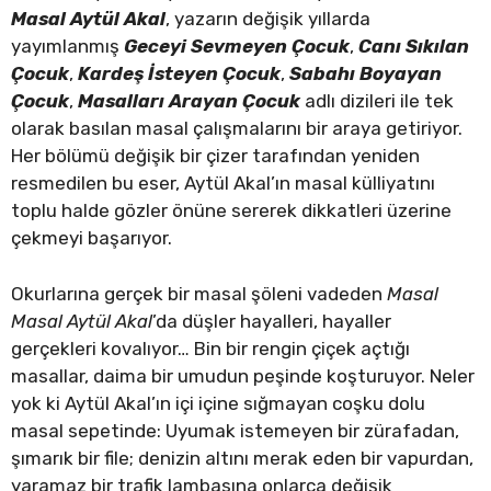
Masal Aytül Akal
, yazarın değişik yıllarda
yayımlanmış
Geceyi Sevmeyen Çocuk
,
Canı Sıkılan
Çocuk
,
Kardeş İsteyen Çocuk
,
Sabahı Boyayan
Çocuk
,
Masalları Arayan Çocuk
adlı dizileri ile tek
olarak basılan masal çalışmalarını bir araya getiriyor.
Her bölümü değişik bir çizer tarafından yeniden
resmedilen bu eser, Aytül Akal’ın masal külliyatını
toplu halde gözler önüne sererek dikkatleri üzerine
çekmeyi başarıyor.
Okurlarına gerçek bir masal şöleni vadeden
Masal
Masal Aytül Akal
’da düşler hayalleri, hayaller
gerçekleri kovalıyor… Bin bir rengin çiçek açtığı
masallar, daima bir umudun peşinde koşturuyor. Neler
yok ki Aytül Akal’ın içi içine sığmayan coşku dolu
masal sepetinde: Uyumak istemeyen bir zürafadan,
şımarık bir file; denizin altını merak eden bir vapurdan,
yaramaz bir trafik lambasına onlarca değişik