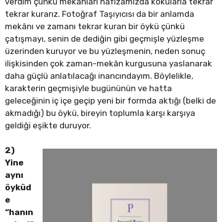
verdim çünkü mekânları hafızamızda kokularla tekrar
tekrar kurarız. Fotoğraf Taşıyıcısı da bir anlamda
mekânı ve zamanı tekrar kuran bir öykü çünkü
çatışmayı, senin de dediğin gibi geçmişle yüzleşme
üzerinden kuruyor ve bu yüzleşmenin, neden sonuç
ilişkisinden çok zaman-mekân kurgusuna yaslanarak
daha güçlü anlatılacağı inancındayım. Böylelikle,
karakterin geçmişiyle bugününün ve hatta
geleceğinin iç içe geçip yeni bir formda aktığı (belki de
akmadığı) bu öykü, bireyin toplumla karşı karşıya
geldiği eşikte duruyor.
2)
Yine
aynı
öyküd
e
“hanın