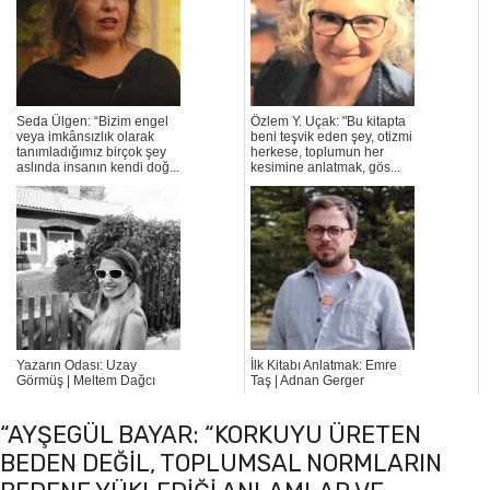
Seda Ülgen: “Bizim engel
Özlem Y. Uçak: "Bu kitapta
veya imkânsızlık olarak
beni teşvik eden şey, otizmi
tanımladığımız birçok şey
herkese, toplumun her
aslında insanın kendi doğ...
kesimine anlatmak, gös...
Yazarın Odası: Uzay
İlk Kitabı Anlatmak: Emre
Görmüş | Meltem Dağcı
Taş | Adnan Gerger
“AYŞEGÜL BAYAR: “KORKUYU ÜRETEN
BEDEN DEĞIL, TOPLUMSAL NORMLARIN