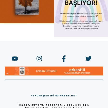
REKLAM@EDEBIYATHABER.NET
Haber, duyuru, fotoğraf, video, söyleşi,
kitap tanıtım yazılarını ve basın