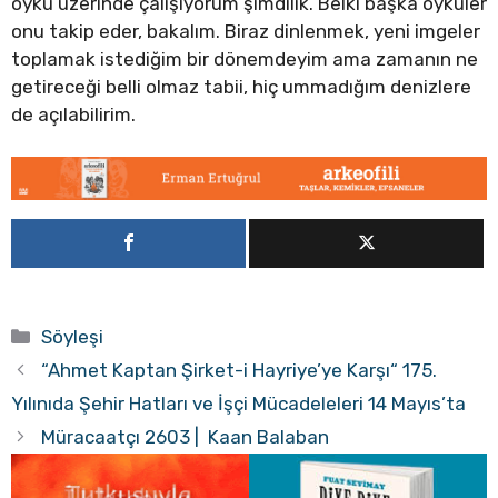
öykü üzerinde çalışıyorum şimdilik. Belki başka öyküler
onu takip eder, bakalım. Biraz dinlenmek, yeni imgeler
toplamak istediğim bir dönemdeyim ama zamanın ne
getireceği belli olmaz tabii, hiç ummadığım denizlere
de açılabilirim.
Kategoriler
Söyleşi
“Ahmet Kaptan Şirket-i Hayriye’ye Karşı“ 175.
Yılınıda Şehir Hatları ve İşçi Mücadeleleri 14 Mayıs’ta
Müracaatçı 2603 | Kaan Balaban