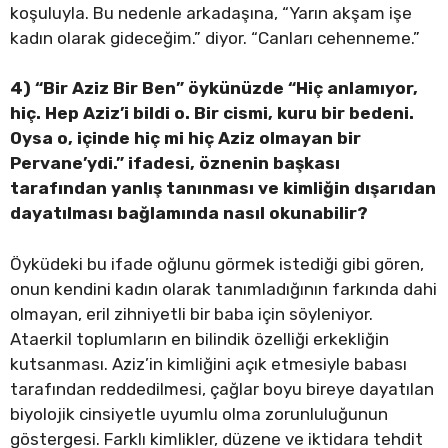
koşuluyla. Bu nedenle arkadaşına, “Yarın akşam işe
kadın olarak gideceğim.” diyor. “Canları cehenneme.”
4) “Bir Aziz Bir Ben” öykünüzde “Hiç anlamıyor,
hiç. Hep Aziz’i bildi o. Bir cismi, kuru bir bedeni.
Oysa o, içinde hiç mi hiç Aziz olmayan bir
Pervane’ydi.” ifadesi, öznenin başkası
tarafından yanlış tanınması ve kimliğin dışarıdan
dayatılması bağlamında nasıl okunabilir?
Öyküdeki bu ifade oğlunu görmek istediği gibi gören,
onun kendini kadın olarak tanımladığının farkında dahi
olmayan, eril zihniyetli bir baba için söyleniyor.
Ataerkil toplumların en bilindik özelliği erkekliğin
kutsanması. Aziz’in kimliğini açık etmesiyle babası
tarafından reddedilmesi, çağlar boyu bireye dayatılan
biyolojik cinsiyetle uyumlu olma zorunluluğunun
göstergesi. Farklı kimlikler, düzene ve iktidara tehdit