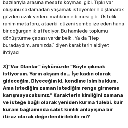
bazılarıyla arasına mesafe koyması gibi. Tıpkı var
oluşunu saklamadan yaşamak isteyenlerin dışlanarak
gözden uzak yerlere mahkûm edilmesi gibi. Üstelik
rahim metaforu, ataerkil düzeni sembolize eden hana
bir doğurganlık atfediyor. Bu hamlede toplumu
dönüştürme çabası vardır belki. Ya da “Hep
buradaydım, aranızda.” diyen karakterin aidiyet
ihtiyacı.
3)”Var Olanlar” öykünüzde “Böyle çıkmak
istiyorum. Yarın akşam da… İşe kadın olarak
gideceğim. Diyeceğim ki, kendime isim buldum.
Ama istediğim zaman istediğim renge girmeme
karışmayacaksınız.” Karakterin kimliğini zamana
ve isteğe bağlı olarak yeniden kurma talebi, kuir
kuram bağlamında sabit kimlik anlayışına bir
itiraz olarak değerlendirilebilir mi?