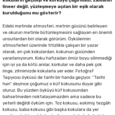
Kokuların geçmişi ve korkuyu çağırması, zamanın
lineer değil, yüzleşmeye açılan bir eşik olarak
kurulduğunu mu gösterir?
Edebi metinde atmosferi, metnin gücünü belirleyen
ve okurun metinle bütünleşmesini sağlayan en önemli
unsurlardan biri olarak görürüm. Öykülerinin
atmosferleri üzerinde titizlikle çalışan bir yazar
olarak, en çok kokulardan, kokunun gücünden
yararlanıyorum. Koku hafızadan ömür boyu silinmediği
için iyi ya da kötü anılar, korkular ve daha pek çok
imge, zihnimizde kokularla yer eder. Fotoğraf
Taşıyıcısı öyküsü de tarihi bir handa geçiyor. “Tarihi
han” deyince çoğumuz o küf kokusunu duyar gibi
oluruz. Bu yüzden öyküyü küf kokusundan
bahsetmeden noktalayamazdım ama sadece bu
yeterli değildi öyküm için. Toz kokusu, eskimiş tezgâh
kokusu, baba kokusu gibi başka kokulara da yer