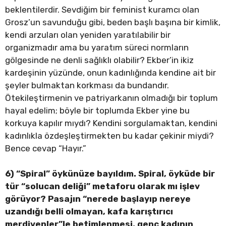
beklentilerdir. Sevdiğim bir feminist kuramcı olan
Grosz’un savunduğu gibi, beden başlı başına bir kimlik,
kendi arzuları olan yeniden yaratılabilir bir
organizmadır ama bu yaratım süreci normların
gölgesinde ne denli sağlıklı olabilir? Ekber’in ikiz
kardeşinin yüzünde, onun kadınlığında kendine ait bir
şeyler bulmaktan korkması da bundandır.
Ötekileştirmenin ve patriyarkanın olmadığı bir toplum
hayal edelim; böyle bir toplumda Ekber yine bu
korkuya kapılır mıydı? Kendini sorgulamaktan, kendini
kadınlıkla özdeşleştirmekten bu kadar çekinir miydi?
Bence cevap “Hayır.”
6) “Spiral” öykünüze bayıldım. Spiral, öyküde bir
tür “solucan deliği” metaforu olarak mı işlev
görüyor? Pasajın “nerede başlayıp nereye
uzandığı belli olmayan, kafa karıştırıcı
merdivenler”le betimlenmesi, genç kadının