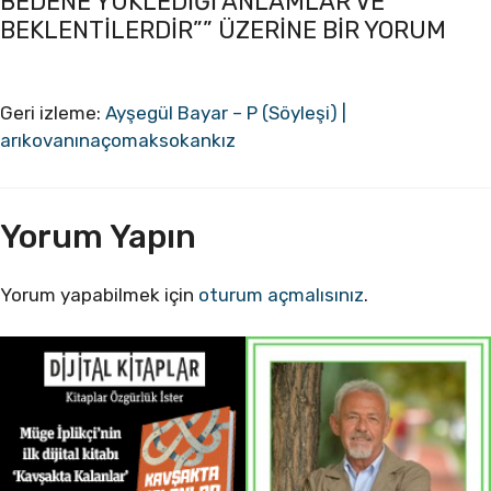
BEDENE YÜKLEDIĞI ANLAMLAR VE
BEKLENTILERDIR”” ÜZERINE BIR YORUM
Geri izleme:
Ayşegül Bayar – P (Söyleşi) |
arıkovanınaçomaksokankız
Yorum Yapın
Yorum yapabilmek için
oturum açmalısınız
.