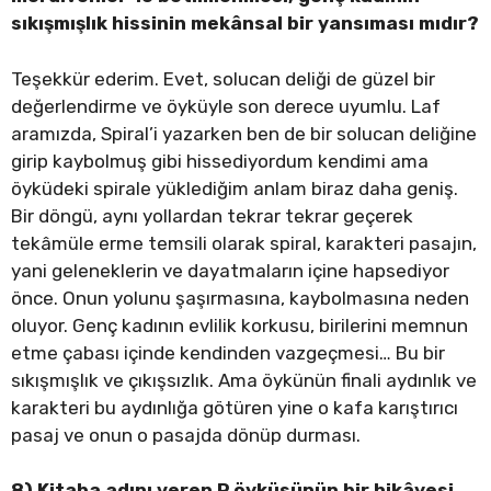
sıkışmışlık hissinin mekânsal bir yansıması mıdır?
Teşekkür ederim. Evet, solucan deliği de güzel bir
değerlendirme ve öyküyle son derece uyumlu. Laf
aramızda, Spiral’i yazarken ben de bir solucan deliğine
girip kaybolmuş gibi hissediyordum kendimi ama
öyküdeki spirale yüklediğim anlam biraz daha geniş.
Bir döngü, aynı yollardan tekrar tekrar geçerek
tekâmüle erme temsili olarak spiral, karakteri pasajın,
yani geleneklerin ve dayatmaların içine hapsediyor
önce. Onun yolunu şaşırmasına, kaybolmasına neden
oluyor. Genç kadının evlilik korkusu, birilerini memnun
etme çabası içinde kendinden vazgeçmesi… Bu bir
sıkışmışlık ve çıkışsızlık. Ama öykünün finali aydınlık ve
karakteri bu aydınlığa götüren yine o kafa karıştırıcı
pasaj ve onun o pasajda dönüp durması.
8) Kitaba adını veren P öyküsünün bir hikâyesi