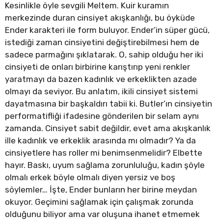
Kesinlikle öyle sevgili Meltem. Kuir kuramın
merkezinde duran cinsiyet akışkanlığı, bu öyküde
Ender karakteri ile form buluyor. Ender’in süper gücü,
istediği zaman cinsiyetini değiştirebilmesi hem de
sadece parmağını şıklatarak. O, sahip olduğu her iki
cinsiyeti de onları birbirine karıştırıp yeni renkler
yaratmayı da bazen kadınlık ve erkeklikten azade
olmayı da seviyor. Bu anlatım, ikili cinsiyet sistemi
dayatmasına bir başkaldırı tabii ki. Butler’ın cinsiyetin
performatifliği ifadesine gönderilen bir selam aynı
zamanda. Cinsiyet sabit değildir, evet ama akışkanlık
ille kadınlık ve erkeklik arasında mı olmadır? Ya da
cinsiyetlere has roller mi benimsenmelidir? Elbette
hayır. Baskı, uyum sağlama zorunluluğu, kadın şöyle
olmalı erkek böyle olmalı diyen yersiz ve boş
söylemler… İşte, Ender bunların her birine meydan
okuyor. Geçimini sağlamak için çalışmak zorunda
olduğunu biliyor ama var oluşuna ihanet etmemek