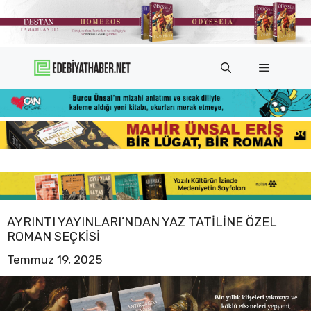
İçeriğe
atla
Menü
AYRINTI YAYINLARI’NDAN YAZ TATILINE ÖZEL
ROMAN SEÇKISI
Temmuz 19, 2025