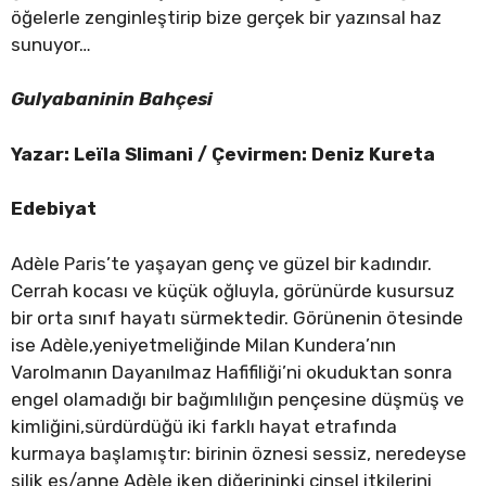
öğelerle zenginleştirip bize gerçek bir yazınsal haz
sunuyor…
Gulyabaninin Bahçesi
Yazar: Leïla Slimani / Çevirmen: Deniz Kureta
Edebiyat
Adèle Paris’te yaşayan genç ve güzel bir kadındır.
Cerrah kocası ve küçük oğluyla, görünürde kusursuz
bir orta sınıf hayatı sürmektedir. Görünenin ötesinde
ise Adèle,yeniyetmeliğinde Milan Kundera’nın
Varolmanın Dayanılmaz Hafifiliği’ni okuduktan sonra
engel olamadığı bir bağımlılığın pençesine düşmüş ve
kimliğini,sürdürdüğü iki farklı hayat etrafında
kurmaya başlamıştır: birinin öznesi sessiz, neredeyse
silik eş/anne Adèle iken diğerininki cinsel itkilerini