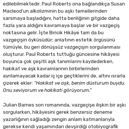
edilebilmektedir. Paul Roberts ona bağlandıkça Susan
Macleod’un alkolizminin bu aşkı temellerinden
sarsmaya başladığını, hatta benliğinin gitgide daha
fazla yara aldığını kavramaya başlar ve bir vazgeçiş
noktasına gelir. İşte Biricik Hikâye tam da bu
vazgeçişin öyküsüdür; anlatının estetik örgüsünü
tümüyle, bu geri dönüşsüz vazgeçişin sorgulanması
oluşturur. Paul Roberts tuttuğu güncesine hikâyesi
boyunca çok çeşitli aşk tanımlarını kaydederken,
hakikat ve aşk kavramlarının birbirlerinden
ayrılamayacak kadar iç içe geçtiklerini de, altını ısrarla
çizerek ekler:
“Hakikat ve aşk, benim düsturum buydu.
Onu seviyorum ve hakikati görüyorum.”
Julian Barnes son romanında, vazgeçişe ilişkin bir aşkı
sorgularken, hikâyesini gerek benzersiz deneme
yazarlığının sağladığı zengin anlam katmanlarıyla
gerekse kendi yaşamından devşirdiği otobiyografik