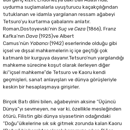
uydurma suçlamalarla uyuşturucu kaçakçılığından
tutuklanan ve idamla yargılanan ressam ağabeyi
Tetsuro’yu kurtarma çabalarını anlatır.
Roman,Dostoyevski’nin
Suç ve Ceza
(1866), Franz
Kafka’nın
Dava
(1925)ve Albert
Camus’nün
Yabancı
(1942) eserlerinde olduğu gibi
içsel ve dışsal mahkemelerin iç içe geçtiği çok
katmanlı bir kurguya dayanır.Tetsuro’nun yargılandığı
mahkeme sürecine koşut olarak ilerleyen diğer
iki“içsel mahkeme”de Tetsuro ve Kaoru kendi
geçmişleri, sanat anlayışları ve dünya görüşleriyle
keskin bir hesaplaşmaya girişirler.
Birçok Batı dilini bilen, ağabeyinin aksine “Üçüncü
Dünya”yı sevmeyen, ne var ki, özellikle mesleğinden
ötürü, Filistin gibi dünya siyasetinin odağındaki
“Doğu”ülkelerine sık sık gitmek zorunda kalan Kaoru