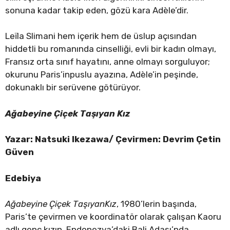
sonuna kadar takip eden, gözü kara Adèle’dir.
Leïla Slimani hem içerik hem de üslup açısından
hiddetli bu romanında cinselliği, evli bir kadın olmayı,
Fransız orta sınıf hayatını, anne olmayı sorguluyor;
okurunu Paris’inpuslu ayazına, Adèle’in peşinde,
dokunaklı bir serüvene götürüyor.
Ağabeyine Çiçek Taşıyan Kız
Yazar: Natsuki Ikezawa/ Çevirmen: Devrim Çetin
Güven
Edebiya
Ağabeyine Çiçek TaşıyanKız
, 1980’lerin başında,
Paris’te çevirmen ve koordinatör olarak çalışan Kaoru
adlı genç kızın, Endonezya’daki Bali Adası’nda,