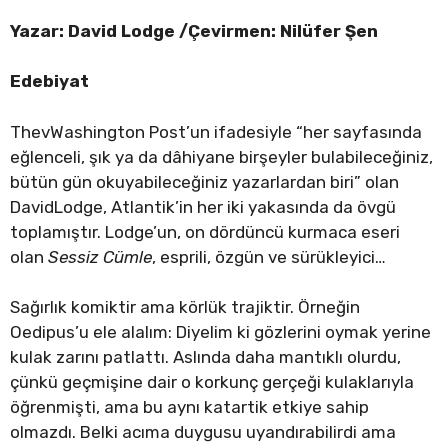
Yazar: David Lodge /Çevirmen: Nilüfer Şen
Edebiyat
ThevWashington Post’un ifadesiyle “her sayfasında
eğlenceli, şık ya da dâhiyane birşeyler bulabileceğiniz,
bütün gün okuyabileceğiniz yazarlardan biri” olan
DavidLodge, Atlantik’in her iki yakasında da övgü
toplamıştır. Lodge’un, on dördüncü kurmaca eseri
olan
Sessiz Cümle
, esprili, özgün ve sürükleyici…
Sağırlık komiktir ama körlük trajiktir. Örneğin
Oedipus’u ele alalım: Diyelim ki gözlerini oymak yerine
kulak zarını patlattı. Aslında daha mantıklı olurdu,
çünkü geçmişine dair o korkunç gerçeği kulaklarıyla
öğrenmişti, ama bu aynı katartik etkiye sahip
olmazdı. Belki acıma duygusu uyandırabilirdi ama