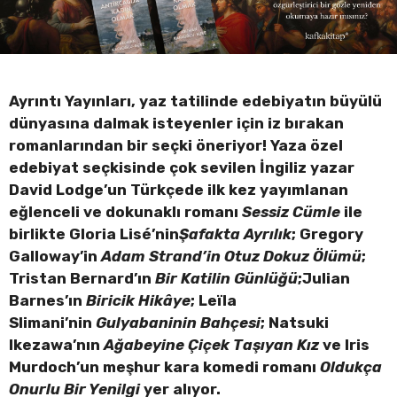
Ayrıntı Yayınları, yaz tatilinde edebiyatın büyülü
dünyasına dalmak isteyenler için iz bırakan
romanlarından bir seçki öneriyor! Yaza özel
edebiyat seçkisinde
çok sevilen İngiliz yazar
David Lodge’un Türkçede ilk kez yayımlanan
eğlenceli ve dokunaklı romanı
Sessiz Cümle
ile
birlikte Gloria Lisé’nin
Şafakta Ayrılık
; Gregory
Galloway’in
Adam Strand’in Otuz Dokuz Ölümü
;
Tristan Bernard’ın
Bir Katilin Günlüğü
;Julian
Barnes’ın
Biricik Hikâye
; Leïla
Slimani’nin
Gulyabaninin Bahçesi
; Natsuki
Ikezawa’nın
Ağabeyine Çiçek Taşıyan Kız
ve Iris
Murdoch’un meşhur kara komedi romanı
Oldukça
Onurlu Bir Yenilgi
yer alıyor.