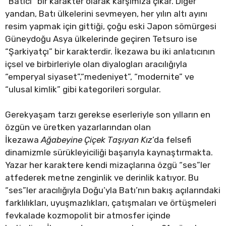
“Batıcı” bir karakter olarak karşımıza çıkar. Diğer
yandan, Batı ülkelerini sevmeyen, her yılın altı ayını
resim yapmak için gittiği, çoğu eski Japon sömürgesi
Güneydoğu Asya ülkelerinde geçiren Tetsuro ise
“Şarkiyatçı” bir karakterdir. İkezawa bu iki anlatıcının
içsel ve birbirleriyle olan diyalogları aracılığıyla
“emperyal siyaset”,“medeniyet”, “modernite” ve
“ulusal kimlik” gibi kategorileri sorgular.
Gerekyaşam tarzı gerekse eserleriyle son yılların en
özgün ve üretken yazarlarından olan
İkezawa
Ağabeyine Çiçek Taşıyan Kız
’da felsefi
dinamizmle sürükleyiciliği başarıyla kaynaştırmakta.
Yazar her karaktere kendi mizaçlarına özgü “ses”ler
atfederek metne zenginlik ve derinlik katıyor. Bu
“ses”ler aracılığıyla Doğu’yla Batı’nın bakış açılarındaki
farklılıkları, uyuşmazlıkları, çatışmaları ve örtüşmeleri
fevkalade kozmopolit bir atmosfer içinde