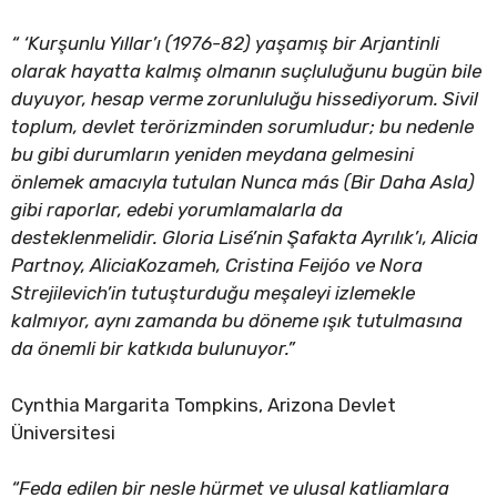
“ ‘Kurşunlu Yıllar’ı (1976-82) yaşamış bir Arjantinli
olarak hayatta kalmış olmanın suçluluğunu bugün bile
duyuyor, hesap verme zorunluluğu hissediyorum. Sivil
toplum, devlet terörizminden sorumludur; bu nedenle
bu gibi durumların yeniden meydana gelmesini
önlemek amacıyla tutulan Nunca más (Bir Daha Asla)
gibi raporlar, edebi yorumlamalarla da
desteklenmelidir. Gloria Lisé’nin Şafakta Ayrılık’ı, Alicia
Partnoy, AliciaKozameh, Cristina Feijóo ve Nora
Strejilevich’in tutuşturduğu meşaleyi izlemekle
kalmıyor, aynı zamanda bu döneme ışık tutulmasına
da önemli bir katkıda bulunuyor.”
Cynthia Margarita Tompkins, Arizona Devlet
Üniversitesi
“Feda edilen bir nesle hürmet ve ulusal katliamlara