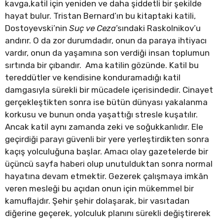
kavga,katil için yeniden ve daha şiddetli bir şekilde
hayat bulur. Tristan Bernard’ın bu kitaptaki katili,
Dostoyevski’nin
Suç ve Ceza
’sındaki Raskolnikov’u
andırır. O da zor durumdadır, onun da paraya ihtiyacı
vardır, onun da yaşamına son verdiği insan toplumun
sırtında bir çıbandır. Ama katilin gözünde. Katil bu
tereddütler ve kendisine konduramadığı katil
damgasıyla sürekli bir mücadele içerisindedir. Cinayet
gerçekleştikten sonra ise bütün dünyası yakalanma
korkusu ve bunun onda yaşattığı stresle kuşatılır.
Ancak katil aynı zamanda zeki ve soğukkanlıdır. Ele
geçirdiği parayı güvenli bir yere yerleştirdikten sonra
kaçış yolculuğuna başlar. Amacı olay gazetelerde bir
üçüncü sayfa haberi olup unutulduktan sonra normal
hayatına devam etmektir. Gezerek çalışmaya imkân
veren mesleği bu açıdan onun için mükemmel bir
kamuflajdır. Şehir şehir dolaşarak, bir vasıtadan
diğerine geçerek, yolculuk planını sürekli değiştirerek