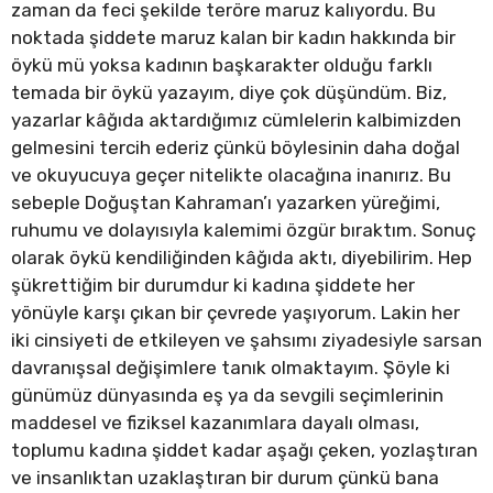
zaman da feci şekilde teröre maruz kalıyordu. Bu
noktada şiddete maruz kalan bir kadın hakkında bir
öykü mü yoksa kadının başkarakter olduğu farklı
temada bir öykü yazayım, diye çok düşündüm. Biz,
yazarlar kâğıda aktardığımız cümlelerin kalbimizden
gelmesini tercih ederiz çünkü böylesinin daha doğal
ve okuyucuya geçer nitelikte olacağına inanırız. Bu
sebeple Doğuştan Kahraman’ı yazarken yüreğimi,
ruhumu ve dolayısıyla kalemimi özgür bıraktım. Sonuç
olarak öykü kendiliğinden kâğıda aktı, diyebilirim. Hep
şükrettiğim bir durumdur ki kadına şiddete her
yönüyle karşı çıkan bir çevrede yaşıyorum. Lakin her
iki cinsiyeti de etkileyen ve şahsımı ziyadesiyle sarsan
davranışsal değişimlere tanık olmaktayım. Şöyle ki
günümüz dünyasında eş ya da sevgili seçimlerinin
maddesel ve fiziksel kazanımlara dayalı olması,
toplumu kadına şiddet kadar aşağı çeken, yozlaştıran
ve insanlıktan uzaklaştıran bir durum çünkü bana