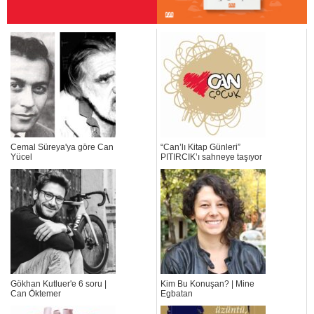
Cemal Süreya'ya göre Can
“Can’lı Kitap Günleri”
Yücel
PITIRCIK’ı sahneye taşıyor
Gökhan Kutluer'e 6 soru |
Kim Bu Konuşan? | Mine
Can Öktemer
Egbatan