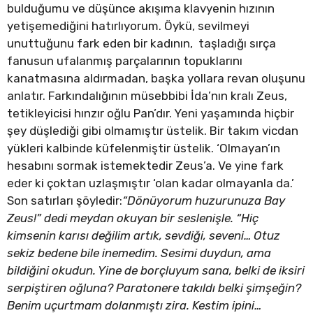
bulduğumu ve düşünce akışıma klavyenin hızının
yetişemediğini hatırlıyorum. Öykü, sevilmeyi
unuttuğunu fark eden bir kadının, taşladığı sırça
fanusun ufalanmış parçalarının topuklarını
kanatmasına aldırmadan, başka yollara revan oluşunu
anlatır. Farkındalığının müsebbibi İda’nın kralı Zeus,
tetikleyicisi hınzır oğlu Pan’dır. Yeni yaşamında hiçbir
şey düşlediği gibi olmamıştır üstelik. Bir takım vicdan
yükleri kalbinde küfelenmiştir üstelik. ‘Olmayan’ın
hesabını sormak istemektedir Zeus’a. Ve yine fark
eder ki çoktan uzlaşmıştır ‘olan kadar olmayanla da.’
Son satırları şöyledir:
“Dönüyorum huzurunuza Bay
Zeus!” dedi meydan okuyan bir seslenişle. “Hiç
kimsenin karısı değilim artık, sevdiği, seveni… Otuz
sekiz bedene bile inemedim. Sesimi duydun, ama
bildiğini okudun. Yine de borçluyum sana, belki de iksiri
serpiştiren oğluna? Paratonere takıldı belki şimşeğin?
Benim uçurtmam dolanmıştı zira. Kestim ipini…