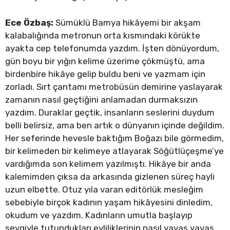
Ece Özbaş:
Sümüklü Bamya hikâyemi bir akşam
kalabalığında metronun orta kısmındaki körükte
ayakta cep telefonumda yazdım. İşten dönüyordum,
gün boyu bir yığın kelime üzerime çökmüştü, ama
birdenbire hikâye gelip buldu beni ve yazmam için
zorladı. Sırt çantamı metrobüsün demirine yaslayarak
zamanın nasıl geçtiğini anlamadan durmaksızın
yazdım. Duraklar geçtik, insanların seslerini duydum
belli belirsiz, ama ben artık o dünyanın içinde değildim.
Her seferinde hevesle baktığım Boğazı bile görmedim,
bir kelimeden bir kelimeye atlayarak Söğütlüçeşme’ye
vardığımda son kelimem yazılmıştı. Hikâye bir anda
kalemimden çıksa da arkasında gizlenen süreç hayli
uzun elbette. Otuz yıla varan editörlük mesleğim
sebebiyle birçok kadının yaşam hikâyesini dinledim,
okudum ve yazdım. Kadınların umutla başlayıp
sevgiyle tutundukları evliliklerinin nasıl yavaş yavaş