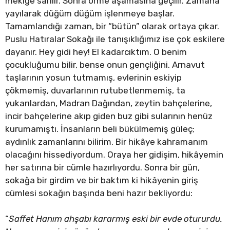
mekiğe sarılır. Sonra örme aşamasına geçilir. Zamana
yayılarak düğüm düğüm işlenmeye başlar.
Tamamlandığı zaman, bir “bütün” olarak ortaya çıkar.
Puslu Hatıralar Sokağı ile tanışıklığımız ise çok eskilere
dayanır. Hey gidi hey! El kadarcıktım. O benim
çocukluğumu bilir, bense onun gençliğini. Arnavut
taşlarının yosun tutmamış, evlerinin eskiyip
çökmemiş, duvarlarının rutubetlenmemiş, ta
yukarılardan, Madran Dağından, zeytin bahçelerine,
incir bahçelerine akıp giden buz gibi sularının henüz
kurumamıştı. İnsanların beli bükülmemiş güleç;
aydınlık zamanlarını bilirim. Bir hikâye kahramanım
olacağını hissediyordum. Oraya her gidişim, hikâyemin
her satırına bir cümle hazırlıyordu. Sonra bir gün,
sokağa bir girdim ve bir baktım ki hikâyenin giriş
cümlesi sokağın başında beni hazır bekliyordu:
“
Saffet Hanım ahşabı kararmış eski bir evde otururdu.