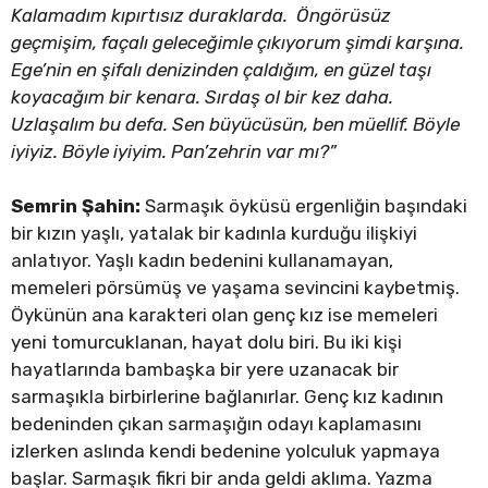
Kalamadım kıpırtısız duraklarda. Öngörüsüz
geçmişim, façalı geleceğimle çıkıyorum şimdi karşına.
Ege’nin en şifalı denizinden çaldığım, en güzel taşı
koyacağım bir kenara. Sırdaş ol bir kez daha.
Uzlaşalım bu defa. Sen büyücüsün, ben müellif. Böyle
iyiyiz. Böyle iyiyim. Pan’zehrin var mı?”
Semrin Şahin:
Sarmaşık öyküsü ergenliğin başındaki
bir kızın yaşlı, yatalak bir kadınla kurduğu ilişkiyi
anlatıyor. Yaşlı kadın bedenini kullanamayan,
memeleri pörsümüş ve yaşama sevincini kaybetmiş.
Öykünün ana karakteri olan genç kız ise memeleri
yeni tomurcuklanan, hayat dolu biri. Bu iki kişi
hayatlarında bambaşka bir yere uzanacak bir
sarmaşıkla birbirlerine bağlanırlar. Genç kız kadının
bedeninden çıkan sarmaşığın odayı kaplamasını
izlerken aslında kendi bedenine yolculuk yapmaya
başlar. Sarmaşık fikri bir anda geldi aklıma. Yazma