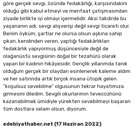
göre gerçek sevgi, özünde fedakârlığı, karşısındakini
olduğu gibi kabul etmeyi ve menfaat çatışmasından
ziyade birlikte iyi olmayı içermelidir. Aksi takdirde bu
yaşananın adı, sevgi alışverişi değil sevgi ticareti olur.
Benim öyküm, şartlar ne olursa olsun aşkına sahip
çıkan, kendinden veren, yaptığı fedakârlıkları
fedakârlık yapıyormuş düşüncesiyle değil de
olağanüstü sevgisinin doğal bir tezahürü olarak
yapan bir kadının hikâyesidir. Gençlik yıllarımda tanık
olduğum gerçek bir olaydan esinlenerek kaleme aldım
ve her satırında artık birçok insana ütopik gelen
“koşulsuz sevebilme” olgusunun tekrar hayatımıza
girmesini diledim. Sevgili okurlarımın teveccühünü
kazanabilmek ümidiyle yürekten sevebilmeyi başaran
tüm dostlara selam olsun, diyorum.
edebiyathaber.net (17 Haziran 2022)