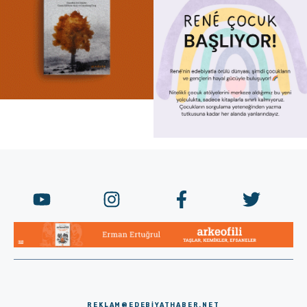
REKLAM@EDEBIYATHABER.NET