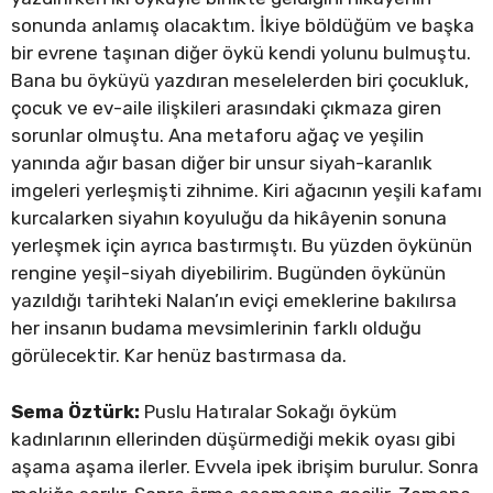
sonunda anlamış olacaktım. İkiye böldüğüm ve başka
bir evrene taşınan diğer öykü kendi yolunu bulmuştu.
Bana bu öyküyü yazdıran meselelerden biri çocukluk,
çocuk ve ev-aile ilişkileri arasındaki çıkmaza giren
sorunlar olmuştu. Ana metaforu ağaç ve yeşilin
yanında ağır basan diğer bir unsur siyah-karanlık
imgeleri yerleşmişti zihnime. Kiri ağacının yeşili kafamı
kurcalarken siyahın koyuluğu da hikâyenin sonuna
yerleşmek için ayrıca bastırmıştı. Bu yüzden öykünün
rengine yeşil-siyah diyebilirim. Bugünden öykünün
yazıldığı tarihteki Nalan’ın eviçi emeklerine bakılırsa
her insanın budama mevsimlerinin farklı olduğu
görülecektir. Kar henüz bastırmasa da.
Sema Öztürk:
Puslu Hatıralar Sokağı öyküm
kadınlarının ellerinden düşürmediği mekik oyası gibi
aşama aşama ilerler. Evvela ipek ibrişim burulur. Sonra