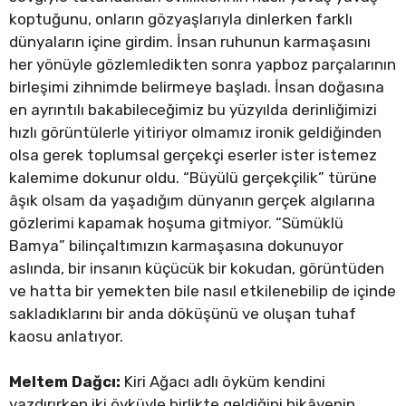
koptuğunu, onların gözyaşlarıyla dinlerken farklı
dünyaların içine girdim. İnsan ruhunun karmaşasını
her yönüyle gözlemledikten sonra yapboz parçalarının
birleşimi zihnimde belirmeye başladı. İnsan doğasına
en ayrıntılı bakabileceğimiz bu yüzyılda derinliğimizi
hızlı görüntülerle yitiriyor olmamız ironik geldiğinden
olsa gerek toplumsal gerçekçi eserler ister istemez
kalemime dokunur oldu. “Büyülü gerçekçilik” türüne
âşık olsam da yaşadığım dünyanın gerçek algılarına
gözlerimi kapamak hoşuma gitmiyor. “Sümüklü
Bamya” bilinçaltımızın karmaşasına dokunuyor
aslında, bir insanın küçücük bir kokudan, görüntüden
ve hatta bir yemekten bile nasıl etkilenebilip de içinde
sakladıklarını bir anda döküşünü ve oluşan tuhaf
kaosu anlatıyor.
Meltem Dağcı:
Kiri Ağacı adlı öyküm kendini
yazdırırken iki öyküyle birlikte geldiğini hikâyenin