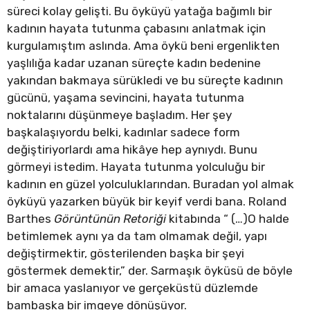
süreci kolay gelişti. Bu öyküyü yatağa bağımlı bir
kadının hayata tutunma çabasını anlatmak için
kurgulamıştım aslında. Ama öykü beni ergenlikten
yaşlılığa kadar uzanan süreçte kadın bedenine
yakından bakmaya sürükledi ve bu süreçte kadının
gücünü, yaşama sevincini, hayata tutunma
noktalarını düşünmeye başladım. Her şey
başkalaşıyordu belki, kadınlar sadece form
değiştiriyorlardı ama hikâye hep aynıydı. Bunu
görmeyi istedim. Hayata tutunma yolculuğu bir
kadının en güzel yolculuklarından. Buradan yol almak
öyküyü yazarken büyük bir keyif verdi bana. Roland
Barthes
Görüntünün Retoriği
kitabında “ (…)O halde
betimlemek aynı ya da tam olmamak değil, yapı
değiştirmektir, gösterilenden başka bir şeyi
göstermek demektir,” der. Sarmaşık öyküsü de böyle
bir amaca yaslanıyor ve gerçeküstü düzlemde
bambaşka bir imgeye dönüşüyor.