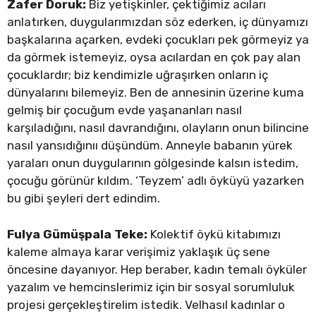
Zafer Doruk:
Biz yetişkinler, çektiğimiz acıları
anlatırken, duygularımızdan söz ederken, iç dünyamızı
başkalarına açarken, evdeki çocukları pek görmeyiz ya
da görmek istemeyiz, oysa acılardan en çok pay alan
çocuklardır; biz kendimizle uğraşırken onların iç
dünyalarını bilemeyiz. Ben de annesinin üzerine kuma
gelmiş bir çocuğum evde yaşananları nasıl
karşıladığını, nasıl davrandığını, olayların onun bilincine
nasıl yansıdığınıı düşündüm. Anneyle babanın yürek
yaraları onun duygularının gölgesinde kalsın istedim,
çocuğu görünür kıldım. ‘Teyzem’ adlı öyküyü yazarken
bu gibi şeyleri dert edindim.
Fulya Gümüşpala Teke:
Kolektif öykü kitabımızı
kaleme almaya karar verişimiz yaklaşık üç sene
öncesine dayanıyor. Hep beraber, kadın temalı öyküler
yazalım ve hemcinslerimiz için bir sosyal sorumluluk
projesi gerçekleştirelim istedik. Velhasıl kadınlar o