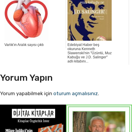
Varlık'ın Aralık sayısı çıktı
Edebiyat Haber beş
okuruna Kenneth
Slawenski'nin "Üzüntü, Muz
Kabuğu ve J.D. Salinger"
adlı kitabını...
Yorum Yapın
Yorum yapabilmek için
oturum açmalısınız
.