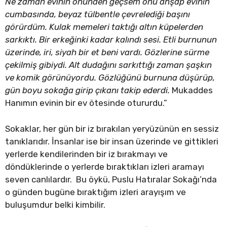
Ne zaman evinin önünden geçsem onu ahşap evinin
cumbasında, beyaz tülbentle çevrelediği başını
görürdüm. Kulak memeleri taktığı altın küpelerden
sarkıktı. Bir erkeğinki kadar kalındı sesi. Etli burnunun
üzerinde, iri, siyah bir et beni vardı. Gözlerine sürme
çekilmiş gibiydi. Alt dudağını sarkıttığı zaman şaşkın
ve komik görünüyordu. Gözlüğünü burnuna düşürüp,
gün boyu sokağa girip çıkanı takip ederdi.
Mukaddes
Hanımın evinin bir ev ötesinde otururdu.”
Sokaklar, her gün bir iz bırakılan yeryüzünün en sessiz
tanıklarıdır. İnsanlar ise bir insan üzerinde ve gittikleri
yerlerde kendilerinden bir iz bırakmayı ve
döndüklerinde o yerlerde bıraktıkları izleri aramayı
seven canlılardır. Bu öykü, Puslu Hatıralar Sokağı’nda
o günden bugüne bıraktığım izleri arayışım ve
buluşumdur belki kimbilir.