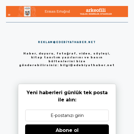
REKLAM@EDEBIYATHABER.NET
Haber, duyuru, fotoğraf, video, söyleşi,
kitap tanıtım yazılarını ve basın
bültenlerini bize
gönderebilirsiniz:
bilgi@edebiyathaber.net
Yeni haberleri günlük tek posta
ile alın:
Abone ol