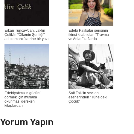
Erkan Tuncay'dan, Jaklin
Edebî Patikalar serisinin
Çelik'in "Öfkenin Şenliği"
ikinci kitabı olan "Travma
adlı romanı üzerine bir yazı
ve Anlatı" raflarda
Edebiyatımızın gücünü
Sait Faik'in sevilen
görmek için mutlaka
eserlerinden "Tüneldeki
okunması gereken
Çocuk"
kitaplardan
Yorum Yapın