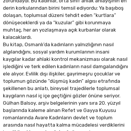
zorundaydı. Bu kadınlar, orta sınıf ahlak anlayışının en
derin korkularından birini temsil ediyordu: Ya başıboş
dolaşan, toplumsal düzeni tehdit eden “kurtlara”
dönüşeceklerdi ya da “kuzular” gibi korunmaya
muhtaç, her an yozlaşmaya açık kurbanlar olarak
kalacaklardı.
Bu kitap, Osmanlı’da kadınların yalnızlığının nasıl
algılandığını, sosyal yardım kurumlarının insani
kaygılar kadar ahlaki kontrol mekanizması olarak nasıl
işlediğini ve terk edilen kadınların nasıl damgalandığını
ele alıyor. Evlilik dışı ilişkiler, gayrimeşru çocuklar ve
toplumun gözünde “düşmüş kadın” algısı etrafında
şekillenen bu anlatı, bireysel trajedilerle toplumsal
kaygıların nasıl iç içe geçtiğini gözler önüne seriyor.
Gülhan Balsoy, arşiv belgelerinin yanı sıra 20. yüzyıl
başlarında kaleme alınan Refet ve Gayya Kuyusu
romanlarında Avare Kadınların devlet ve toplum
arasında nasıl hayatta kalma mücadelesi verdiklerini