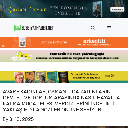
İçeriğe
atla
Menü
AVARE KADINLAR, OSMANLI’DA KADINLARIN
DEVLET VE TOPLUM ARASINDA NASIL HAYATTA
KALMA MÜCADELESI VERDIKLERINI INCELIKLI
YAKLAŞIMIYLA GÖZLER ÖNÜNE SERIYOR
Eylül 10, 2025