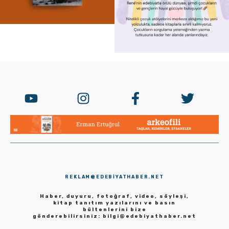
REKLAM@EDEBIYATHABER.NET
Haber, duyuru, fotoğraf, video, söyleşi,
kitap tanıtım yazılarını ve basın
bültenlerini bize
gönderebilirsiniz:
bilgi@edebiyathaber.net