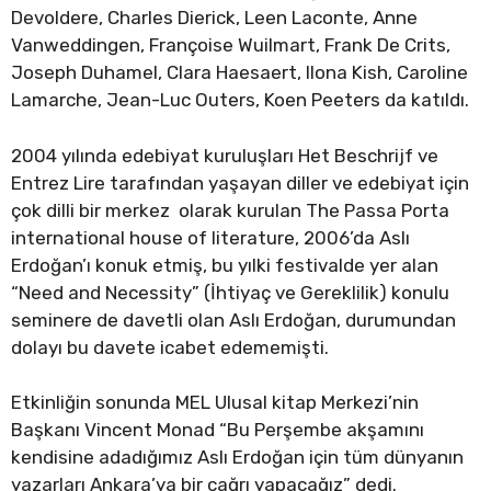
Devoldere, Charles Dierick, Leen Laconte, Anne
Vanweddingen, Françoise Wuilmart, Frank De Crits,
Joseph Duhamel, Clara Haesaert, Ilona Kish, Caroline
Lamarche, Jean-Luc Outers, Koen Peeters da katıldı.
2004 yılında edebiyat kuruluşları Het Beschrijf ve
Entrez Lire tarafından yaşayan diller ve edebiyat için
çok dilli bir merkez olarak kurulan The Passa Porta
international house of literature, 2006’da Aslı
Erdoğan’ı konuk etmiş, bu yılki festivalde yer alan
“Need and Necessity” (İhtiyaç ve Gereklilik) konulu
seminere de davetli olan Aslı Erdoğan, durumundan
dolayı bu davete icabet edememişti.
Etkinliğin sonunda MEL Ulusal kitap Merkezi’nin
Başkanı Vincent Monad “Bu Perşembe akşamını
kendisine adadığımız Aslı Erdoğan için tüm dünyanın
yazarları Ankara’ya bir çağrı yapacağız” dedi.