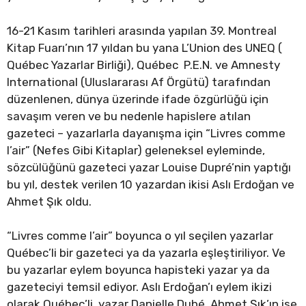
16-21 Kasım tarihleri arasında yapılan 39. Montreal
Kitap Fuarı’nın 17 yıldan bu yana L’Union des UNEQ (
Québec Yazarlar Birliği), Québec P.E.N. ve Amnesty
International (Uluslararası Af Örgütü) tarafından
düzenlenen, dünya üzerinde ifade özgürlüğü için
savaşım veren ve bu nedenle hapislere atılan
gazeteci – yazarlarla dayanışma için “Livres comme
l’air” (Nefes Gibi Kitaplar) geleneksel eyleminde,
sözcülüğünü gazeteci yazar Louise Dupré’nin yaptığı
bu yıl, destek verilen 10 yazardan ikisi Aslı Erdoğan ve
Ahmet Şık oldu.
“Livres comme l’air” boyunca o yıl seçilen yazarlar
Québec’li bir gazeteci ya da yazarla eşleştiriliyor. Ve
bu yazarlar eylem boyunca hapisteki yazar ya da
gazeteciyi temsil ediyor. Aslı Erdoğan’ı eylem ikizi
olarak Québec’li yazar Danielle Dubé, Ahmet Şık’ın ise