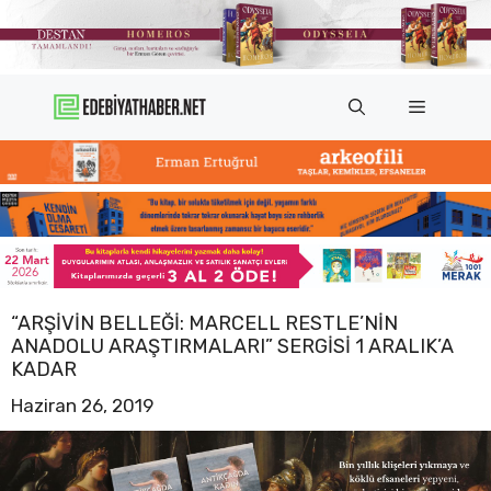
İçeriğe
atla
Menü
“ARŞIVIN BELLEĞI: MARCELL RESTLE’NIN
ANADOLU ARAŞTIRMALARI” SERGISI 1 ARALIK’A
KADAR
Haziran 26, 2019