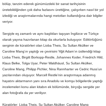
bölüp, tanzim ederek günümüzdeki bir sanat tarihçisinin
üretebildiğinden çok daha fazlasını ürettiğine, çalışırken nasıl bir yol
izlediği ve araştırmalarında hangi metotları kullandığına dair bilgiler
veriyor.
Sergiyle eş zamanlı ve aynı başlıkları taşıyan İngilizce ve Türkçe
olarak yayına hazırlanan kitap da okurlarla buluşuyor. Editörlüğünü
serginin de küratörleri olan Lioba Theis, Su Sultan Akülker ve
Caroline Mang’ın yaptığı ve çevirisini Yiğit Adam’ın üstlendiği kitap
Lioba Theis, Birgitt Borkopp-Restle, Johannes Koder, Friedrich Hild,
Klaus Belke, Tolga Uyar, Peter Waldhäusl, Su Sultan Akülker,
Caroline Mang, Philipp Pichler, Nina Rannharter ve Cedric Huss’un
yazılarından oluşuyor. Marcell Restle’nin araştırmaya adanmış
hayatını aktarmanın yanı sıra Anadolu ve komşu bölgelerde yaptığı
incelemeleri konu alan kitabın ek bölümünde, birçoğu sergide yer
alan fotoğrafa da yer veriliyor.
Küratörler: Lioba Theis, Su Sultan Akülker, Caroline Mang