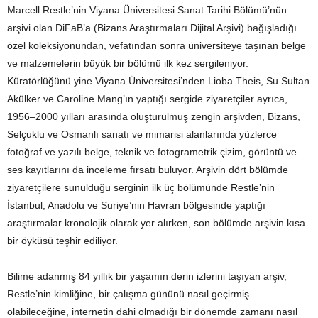
Marcell Restle’nin Viyana Üniversitesi Sanat Tarihi Bölümü’nün
arşivi olan DiFaB’a (Bizans Araştırmaları Dijital Arşivi) bağışladığı
özel koleksiyonundan, vefatından sonra üniversiteye taşınan belge
ve malzemelerin büyük bir bölümü ilk kez sergileniyor.
Küratörlüğünü yine Viyana Üniversitesi’nden Lioba Theis, Su Sultan
Akülker ve Caroline Mang’ın yaptığı sergide ziyaretçiler ayrıca,
1956–2000 yılları arasında oluşturulmuş zengin arşivden, Bizans,
Selçuklu ve Osmanlı sanatı ve mimarisi alanlarında yüzlerce
fotoğraf ve yazılı belge, teknik ve fotogrametrik çizim, görüntü ve
ses kayıtlarını da inceleme fırsatı buluyor. Arşivin dört bölümde
ziyaretçilere sunulduğu serginin ilk üç bölümünde Restle’nin
İstanbul, Anadolu ve Suriye’nin Havran bölgesinde yaptığı
araştırmalar kronolojik olarak yer alırken, son bölümde arşivin kısa
bir öyküsü teşhir ediliyor.
Bilime adanmış 84 yıllık bir yaşamın derin izlerini taşıyan arşiv,
Restle’nin kimliğine, bir çalışma gününü nasıl geçirmiş
olabileceğine, internetin dahi olmadığı bir dönemde zamanı nasıl