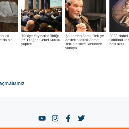
manlıca
Türkiye Yayıncılar Birliği
Şairlerden Ahmet Telli'ye
2023 Nobel 
m'da bir
25. Olağan Genel Kurulu
destek bildirisi: Ahmet
Ödülünü kaz
yapıldı
Telli’nin sözcüklerinden
belli oldu
yanayız
açmalısınız
.