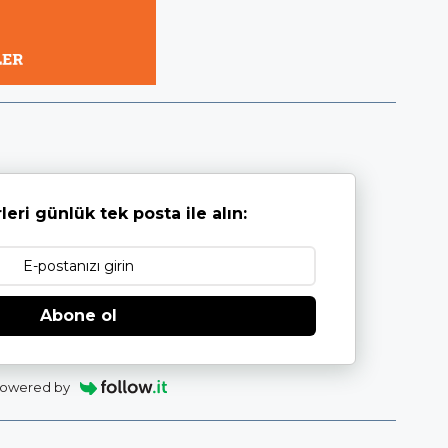
leri günlük tek posta ile alın:
Abone ol
owered by