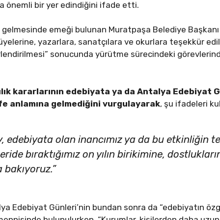
 önemli bir yer edindiğini ifade etti.
e gelmesinde emeği bulunan Muratpaşa Belediye Başkanı 
üyelerine, yazarlara, sanatçılara ve okurlara teşekkür edil
lendirilmesi” sonucunda yürütme sürecindeki görevlerinden
lık kararlarının edebiyata ya da Antalya Edebiyat Gü
fe anlamına gelmediğini vurgulayarak
, şu ifadeleri ku
, edebiyata olan inancımız ya da bu etkinliğin te
eride bıraktığımız on yılın birikimine, dostlukları
 bakıyoruz.”
a Edebiyat Günleri’nin bundan sonra da “edebiyatın özgür,
emennisinde bulunulurken, “Kurumlar, kişilerden daha uzun