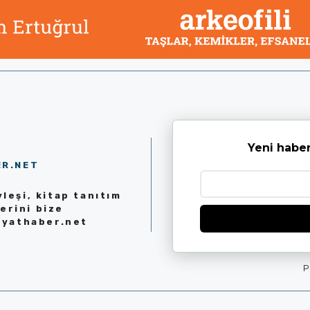
Yeni haber
ER.NET
leşi, kitap tanıtım
erini bize
iyathaber.net
P