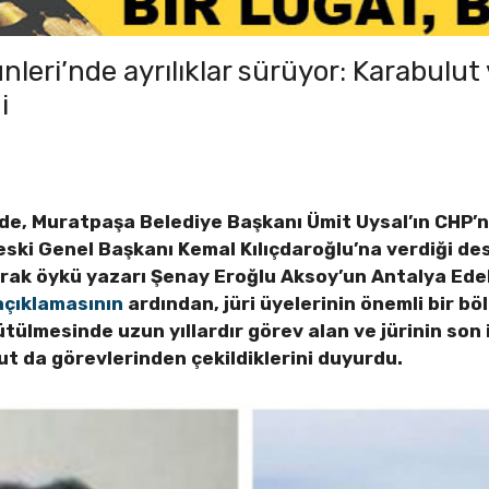
leri’nde ayrılıklar sürüyor: Karabulut
i
de, Muratpaşa Belediye Başkanı Ümit Uysal’ın CHP’n
eski Genel Başkanı Kemal Kılıçdaroğlu’na verdiği d
larak öykü yazarı Şenay Eroğlu Aksoy’un Antalya Ede
açıklamasının
ardından, jüri üyelerinin önemli bir bö
rütülmesinde uzun yıllardır görev alan ve jürinin son 
t da görevlerinden çekildiklerini duyurdu.