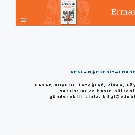
REKLAM@EDEBIYATHAB
Haber, duyuru, fotoğraf, video, söy
yazılarını ve basın bültenl
gönderebilirsiniz:
bilgi@edeb