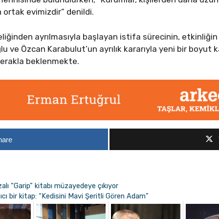
 ortak evimizdir” denildi.
liğinden ayrılmasıyla başlayan istifa sürecinin, etkinli
lu ve Özcan Karabulut’un ayrılık kararıyla yeni bir boyut 
merakla beklenmekte.
hare
zalı “Garip” kitabı müzayedeye çıkıyor
ıcı bir kitap: “Kedisini Mavi Şeritli Gören Adam”