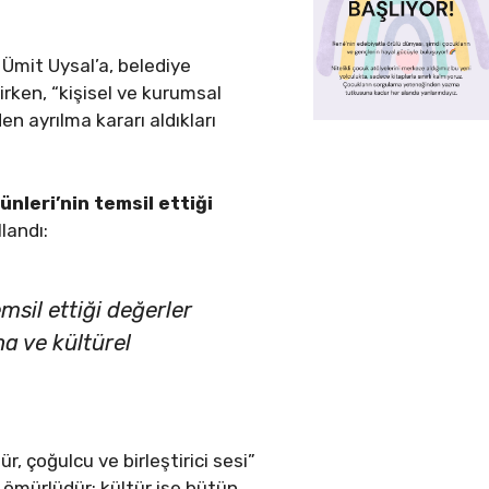
Ümit Uysal’a, belediye
irken, “kişisel ve kurumsal
 ayrılma kararı aldıkları
nleri’nin temsil ettiği
llandı:
msil ettiği değerler
na ve kültürel
 çoğulcu ve birleştirici sesi”
 ömürlüdür; kültür ise bütün