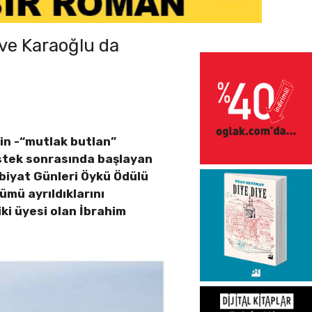
 ve Karaoğlu da
in -“mutlak butlan”
estek sonrasında başlayan
biyat Günleri Öykü Ödülü
lümü ayrıldıklarını
iki üyesi olan İbrahim