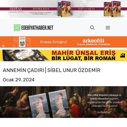
İçeriğe
atla
Menü
ANNEMIN ÇADIRI | SIBEL UNUR ÖZDEMIR
Ocak 29, 2024