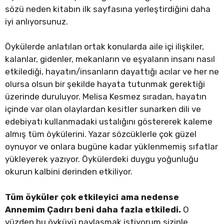
sözü neden kitabın ilk sayfasına yerleştirdiğini daha
iyi anlıyorsunuz.
Öykülerde anlatılan ortak konularda aile içi ilişkiler,
kalanlar, gidenler, mekanların ve eşyaların insanı nasıl
etkilediği, hayatın/insanların dayattığı acılar ve her ne
olursa olsun bir şekilde hayata tutunmak gerektiği
üzerinde duruluyor. Melisa Kesmez sıradan, hayatın
içinde var olan olaylardan kesitler sunarken dili ve
edebiyatı kullanmadaki ustalığını göstererek kaleme
almış tüm öykülerini. Yazar sözcüklerle çok güzel
oynuyor ve onlara bugüne kadar yüklenmemiş sıfatlar
yükleyerek yazıyor. Öykülerdeki duygu yoğunluğu
okurun kalbini derinden etkiliyor.
Tüm öyküler çok etkileyici ama nedense
Annemim Çadırı beni daha fazla etkiledi.
O
yüzden bu öyküyü paylaşmak istiyorum sizinle.