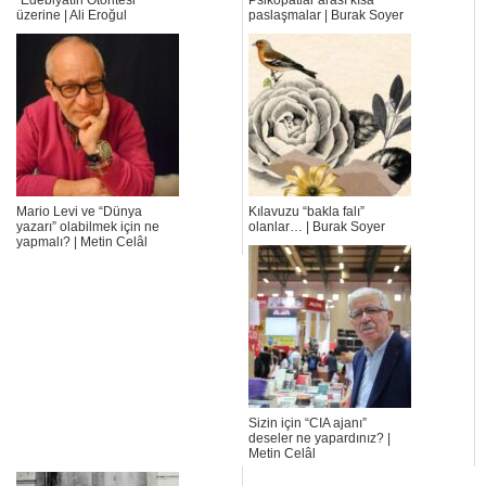
üzerine | Ali Eroğul
paslaşmalar | Burak Soyer
Mario Levi ve “Dünya
Kılavuzu “bakla falı”
yazarı” olabilmek için ne
olanlar… | Burak Soyer
yapmalı? | Metin Celâl
Sizin için “CIA ajanı”
deseler ne yapardınız? |
Metin Celâl