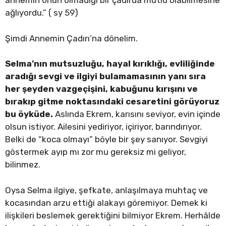
annemin onun olmadığı bir çadırda mutlu olabilmesine
ağlıyordu.” ( sy 59)
Şimdi Annemin Çadırı’na dönelim.
Selma’nın mutsuzluğu, hayal kırıklığı, evliliğinde
aradığı sevgi ve ilgiyi bulamamasının yanı sıra
her şeyden vazgeçişini, kabuğunu kırışını ve
bırakıp gitme noktasındaki cesaretini görüyoruz
bu öyküde.
Aslında Ekrem, karısını seviyor, evin içinde
olsun istiyor. Ailesini yediriyor, içiriyor, barındırıyor.
Belki de “koca olmayı” böyle bir şey sanıyor. Sevgiyi
göstermek ayıp mı zor mu gereksiz mi geliyor,
bilinmez.
Oysa Selma ilgiye, şefkate, anlaşılmaya muhtaç ve
kocasından arzu ettiği alakayı göremiyor. Demek ki
ilişkileri beslemek gerektiğini bilmiyor Ekrem. Herhâlde