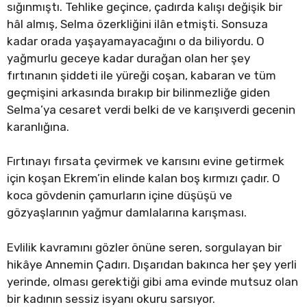
sığınmıştı. Tehlike geçince, çadırda kalışı değişik bir
hâl almış, Selma özerkliğini ilân etmişti. Sonsuza
kadar orada yaşayamayacağını o da biliyordu. O
yağmurlu geceye kadar durağan olan her şey
fırtınanın şiddeti ile yüreği coşan, kabaran ve tüm
geçmişini arkasında bırakıp bir bilinmezliğe giden
Selma’ya cesaret verdi belki de ve karışıverdi gecenin
karanlığına.
Fırtınayı fırsata çevirmek ve karısını evine getirmek
için koşan Ekrem’in elinde kalan boş kırmızı çadır. O
koca gövdenin çamurların içine düşüşü ve
gözyaşlarının yağmur damlalarına karışması.
Evlilik kavramını gözler önüne seren, sorgulayan bir
hikâye Annemin Çadırı. Dışarıdan bakınca her şey yerli
yerinde, olması gerektiği gibi ama evinde mutsuz olan
bir kadının sessiz isyanı okuru sarsıyor.