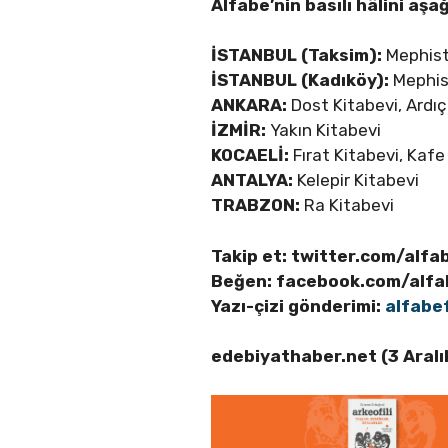
Alfabe’nin basılı hâlini aşa
İSTANBUL (Taksim):
Mephisto
İSTANBUL (Kadıköy):
Mephist
ANKARA:
Dost Kitabevi, Ardı
İZMİR:
Yakın Kitabevi
KOCAELİ:
Fırat Kitabevi, Kafe
ANTALYA:
Kelepir Kitabevi
TRABZON:
Ra Kitabevi
Takip et: twitter.com/alfa
Beğen: facebook.com/alfa
Yazı-çizi gönderimi:
alfabe
edebiyathaber.net (3 Aral