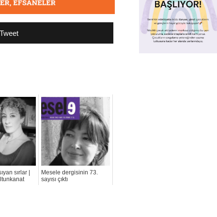
Tweet
yan sırlar |
Mesele dergisinin 73.
ltunkanat
sayısı çıktı