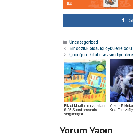
S
Kategoriler
Uncategorized
Bir sözlük olsa, içi öykülerle dolu
Çocuğum kitabı sevsin diyenler
Fikret Mualla’nın yapıtları
Yakup Tekinta
8-25 Şubat arasında
Kısa Film Atöl
sergileniyor
Yorum Yapın