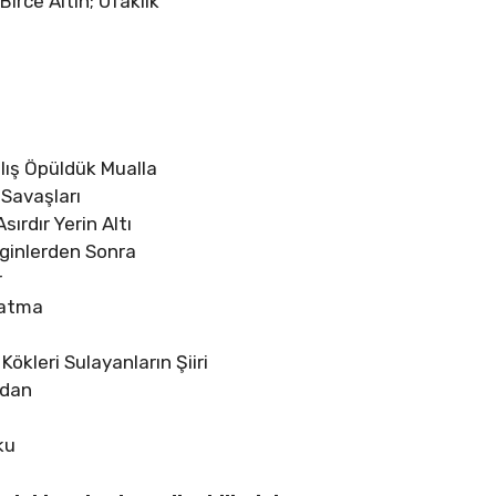
Birce Altın; Ufaklık
lış Öpüldük Mualla
 Savaşları
sırdır Yerin Altı
ezginlerden Sonra
r
şatma
kleri Sulayanların Şiiri
rdan
ku