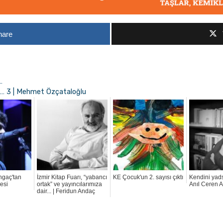
hare
…
e… 3 | Mehmet Özçataloğlu
ngaç'tan
İzmir Kitap Fuarı, “yabancı
KE Çocuk'un 2. sayısı çıktı
Kendini yadsı
yesi
ortak” ve yayıncılarımıza
Anıl Ceren A
dair... | Feridun Andaç