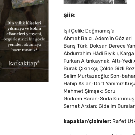
ŞİİR:
Işıl Çelik; Doğmamış’a
Ahmet Balcı; Adem’in Gözleri
Barış Türk; Doksan Derece Yan
Abdurrahim Hâdi Bıyıklı; Karga
Furkan Altınkaynak; Altı-Yedi A
Burak Çıkırıkçı; Çölde Gizli B
Selim Murtazaoğlu; Son-baha
Habip Aslan; Dört Yanımız Ku
Mehmet Şimşek; Soru
Görkem Baran; Suda Kurumuş Kö
Serhat Arslan; Gidelim Burala
kapaklar/çizimler:
Rafet Ut