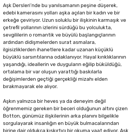
Aşk Dersleri’nde bu yanılsamanın peşine düşerek,
edebi kamerasını yolları aşka açılan bir kadın ve bir
erkeğe çeviriyor. Uzun soluklu bir ilişkinin karmaşık ve
çetrefil yollarının izlerini sürdüğü bu yolculukta,
sevgililerin o romantik ve büyülü başlangıçlarının
ardından didişmelerden surat asmalara,
ilgisizliklerden ihanetlere kadar uzanan küçüklü
büyüklü sarsıntılarına odaklanıyor. Hayal kırıklıklarının
yaşandığı, ideallerin ve duyguların eğilip büküldüğü,
ortalama bir var oluşun yarattığı baskılarla
değişimlerden geçtiği gerçekliği mizahı elden
bırakmayarak ele alıyor.
Aşkın yalnızca bir heves ya da deneyim değil
öğrenmemiz gereken bir beceri olduğunun altını çizen
Botton, günümüz ilişkilerinin arka planını bilgelikle
sorgulayarak insanlığın en büyük bulmacalarından
birine dair oldukça kışkırtıcı bir okuma vaat ediyor. Aşk