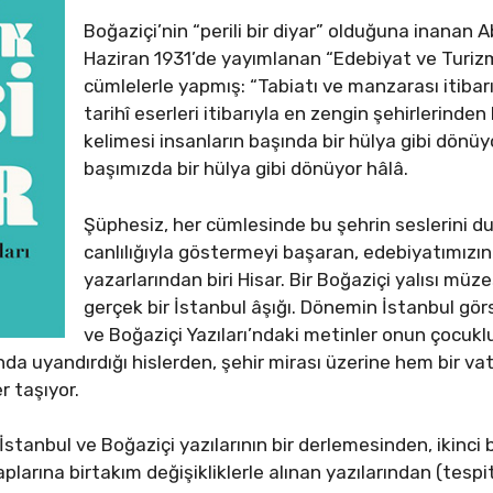
Boğaziçi’nin “perili bir diyar” olduğuna inanan A
Haziran 1931’de yayımlanan “Edebiyat ve Turizm” 
cümlelerle yapmış: “Tabiatı ve manzarası itibar
tarihî eserleri itibarıyla en zengin şehirlerinden
kelimesi insanların başında bir hülya gibi dönüy
başımızda bir hülya gibi dönüyor hâlâ.
Şüphesiz, her cümlesinde bu şehrin seslerini d
canlılığıyla göstermeyi başaran, edebiyatımızı
yazarlarından biri Hisar. Bir Boğaziçi yalısı müz
gerçek bir İstanbul âşığı. Dönemin İstanbul görse
ve Boğaziçi Yazıları’ndaki metinler onun çocu
da uyandırdığı hislerden, şehir mirası üzerine hem bir v
er taşıyor.
n İstanbul ve Boğaziçi yazılarının bir derlemesinden, ikin
arına birtakım değişikliklerle alınan yazılarından (tespit 