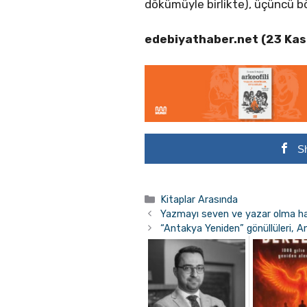
dökümüyle birlikte), üçüncü 
edebiyathaber.net (23 Ka
S
Kategoriler
Kitaplar Arasında
Yazmayı seven ve yazar olma haya
“Antakya Yeniden” gönüllüleri, A