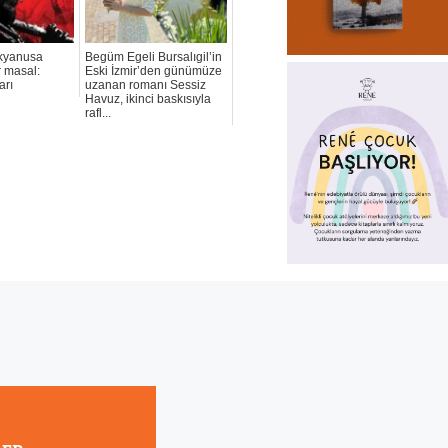
kyanusa
Begüm Egeli Bursalıgil’in
r masal:
Eski İzmir’den günümüze
arı
uzanan romanı Sessiz
Havuz, ikinci baskısıyla
rafl...