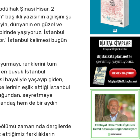
bdülhak Şinasi Hisar, 2
başlıklı yazısının açılışını şu
ıyla, dünyanın en güzel ve
 birinde yaşıyoruz. İstanbul
or.” İstanbul kelimesi bugün
uyurmayı, renklerini tüm
n en büyük İstanbul
esi hayaliyle yaşayıp giden,
llerinin eşlik ettiği İstanbul
kluğundan, seyretmeye
atandaş hem de bir aydın
ci bölümü zamanında dergilerde
ettiğimiz farklılıkların