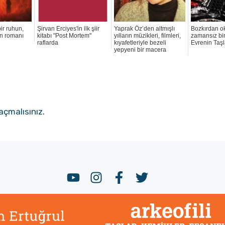
ir ruhun,
Şirvan Erciyes'in ilk şiir
Yaprak Öz’den altmışlı
Bozkırdan o
ın romanı
kitabı "Post Mortem"
yılların müzikleri, filmleri,
zamansız bi
raflarda
kıyafetleriyle bezeli
Evrenin Taşl
yepyeni bir macera
açmalısınız
.