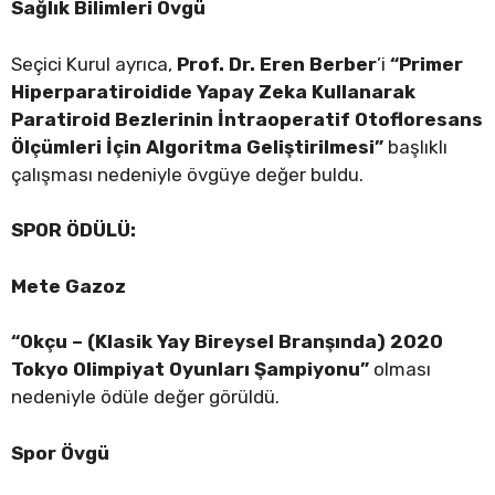
Sağlık Bilimleri Övgü
Seçici Kurul ayrıca,
Prof. Dr. Eren Berber
’i
“
Primer
Hiperparatiroidide Yapay Zeka Kullanarak
Paratiroid Bezlerinin İntraoperatif Otofloresans
Ölçümleri İçin Algoritma Geliştirilmesi
”
başlıklı
çalışması nedeniyle övgüye değer buldu.
SPOR ÖDÜLÜ:
Mete Gazoz
“Okçu – (Klasik Yay Bireysel Branşında) 2020
Tokyo Olimpiyat Oyunları Şampiyonu”
olması
nedeniyle ödüle değer görüldü.
Spor Övgü