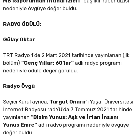
MB Raporundan İntihal İzleri”
başlıklı haber dizisi
nedeniyle övgüye değer buldu.
RADYO ÖDÜLÜ:
Gülay Oktar
TRT Radyo 1’de 2 Mart 2021 tarihinde yayınlanan (ilk
bölüm)
“Genç Yıllar: 60’lar”
adlı radyo programı
nedeniyle ödüle değer görüldü.
Radyo Övgü
Seçici Kurul ayrıca,
Turgut Onarır
’ı Yaşar Üniversitesi
İnternet Radyosu radYU’da 7 Temmuz 2021 tarihinde
yayınlanan
“Bizim Yunus: Aşk ve İrfan İnsanı
Yunus Emre”
adlı radyo programı nedeniyle övgüye
değer buldu.