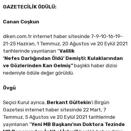
GAZETECİLİK ÖDÜLÜ:
Canan Coşkun
diken.com.tr internet haber sitesinde 7-9-10-16-19-
21-25 Haziran, 1 Temmuz, 20 Ağustos ve 20 Eylül 2021
tarihlerinde yayınlanan “
Valilik
‘
Nefes
D
arl
ığından
Ö
ldü’ Demişti: Kulaklarından
ve G
ö
zlerinden Kan Gelmiş
”
başlıklı haber dizisi
nedeniyle ödüle değer görüldü.
Övgü
Seçici Kurul ayrıca,
Berkant Gültekin
’i Birgün
Gazetesi internet haber sitesinde 22 Mart, 7
Temmuz, 5 Ağustos ve 20 Eylül 2021 tarihlerinde
yayınlanan “
Yeni MB Başkanı’nın Doktora Tezinde