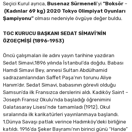
Seçici Kurul ayrıca,
Busenaz Sürmeneli
’yi
“Boksör
–
(Kadınlar 69 kg)
2020 Tokyo Olimpiyat Oyunları
Şampiyonu”
olması nedeniyle övgüye değer buldu.
TGC KURUCU BAŞKANI SEDAT SİMAVİ’NİN
ÖZGEÇMİŞİ (1896-1953)
Öncü çalışmaları ile adını yayın tarihine yazdıran
Sedat Simavi,1896 yılında İstanbul’da doğdu. Babası
Hamdi Simavi Bey, annesi Sultan Abdülhamid
sadrazamlarından Saffet Paşa’nın torunu Aliye
Hanım’dır. Sedat Simavi, babasının görevli olduğu
Samsun’da ilk Fransızca derslerini aldı. Kadıköy Saint –
Joseph Fransız Okulu’nda başladığı öğrenimini
Galatasaray Lisesi’nde tamamladı (1912), Okul
sıralarında ilk karikatürleri yayınlanmaya başlandı.
1.Dünya Savaşı patlak verince Hadımköy’deki birliğine
katıldı. 1916’da Şeker Bayramı’nın birinci günü “Hande”