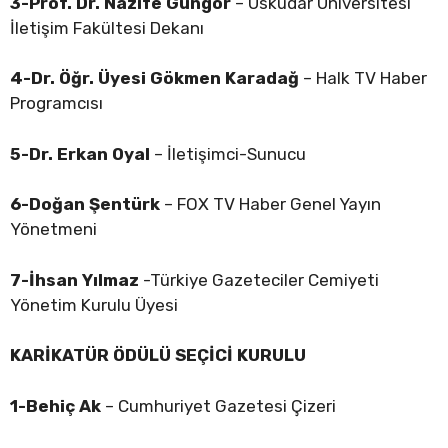
3-Prof. Dr. Nazife Güngör
– Üsküdar Üniversitesi
İletişim Fakültesi Dekanı
4-Dr. Öğr. Üyesi Gökmen Karadağ
– Halk TV Haber
Programcısı
5-Dr. Erkan Oyal
– İletişimci-Sunucu
6-Doğan Şentürk
– FOX TV Haber Genel Yayın
Yönetmeni
7-İhsan Yılmaz
-Türkiye Gazeteciler Cemiyeti
Yönetim Kurulu Üyesi
KARİKATÜR ÖDÜLÜ
SEÇİCİ KURULU
1-Behiç Ak
– Cumhuriyet Gazetesi Çizeri