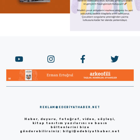
REKLAM@EDEBIYATHABER.NET
Haber, duyuru, fotoğraf, video, söyleşi,
kitap tanıtım yazılarını ve basın
bültenlerini bize
gönderebilirsiniz:
bilgi@edebiyathaber.net