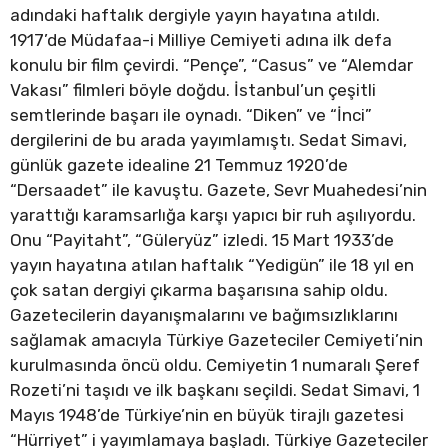
adındaki haftalık dergiyle yayın hayatına atıldı.
1917’de Müdafaa-i Milliye Cemiyeti adına ilk defa
konulu bir film çevirdi. “Pençe”, “Casus” ve “Alemdar
Vakası” filmleri böyle doğdu. İstanbul’un çeşitli
semtlerinde başarı ile oynadı. “Diken” ve “İnci”
dergilerini de bu arada yayımlamıştı. Sedat Simavi,
günlük gazete idealine 21 Temmuz 1920’de
“Dersaadet” ile kavuştu. Gazete, Sevr Muahedesi’nin
yarattığı karamsarlığa karşı yapıcı bir ruh aşılıyordu.
Onu “Payitaht”, “Güleryüz” izledi. 15 Mart 1933’de
yayın hayatına atılan haftalık “Yedigün” ile 18 yıl en
çok satan dergiyi çıkarma başarısına sahip oldu.
Gazetecilerin dayanışmalarını ve bağımsızlıklarını
sağlamak amacıyla Türkiye Gazeteciler Cemiyeti’nin
kurulmasında öncü oldu. Cemiyetin 1 numaralı Şeref
Rozeti’ni taşıdı ve ilk başkanı seçildi. Sedat Simavi, 1
Mayıs 1948’de Türkiye’nin en büyük tirajlı gazetesi
“Hürriyet” i yayımlamaya başladı. Türkiye Gazeteciler