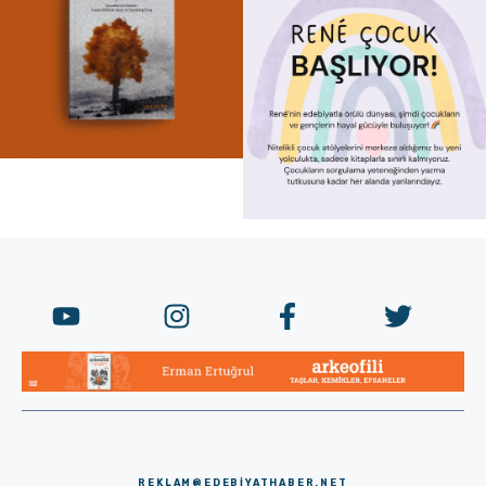
REKLAM@EDEBIYATHABER.NET