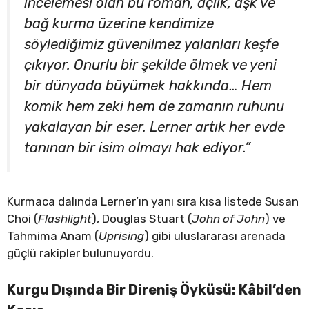
incelemesi olan bu roman, açlık, aşk ve
bağ kurma üzerine kendimize
söylediğimiz güvenilmez yalanları keşfe
çıkıyor. Onurlu bir şekilde ölmek ve yeni
bir dünyada büyümek hakkında… Hem
komik hem zeki hem de zamanın ruhunu
yakalayan bir eser. Lerner artık her evde
tanınan bir isim olmayı hak ediyor.”
Kurmaca dalında Lerner’ın yanı sıra kısa listede Susan
Choi (
Flashlight
), Douglas Stuart (
John of John
) ve
Tahmima Anam (
Uprising
) gibi uluslararası arenada
güçlü rakipler bulunuyordu.
Kurgu Dışında Bir Direniş Öyküsü: Kâbil’den