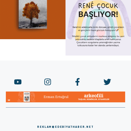
REKLAM@EDEBIYATHABER.NET