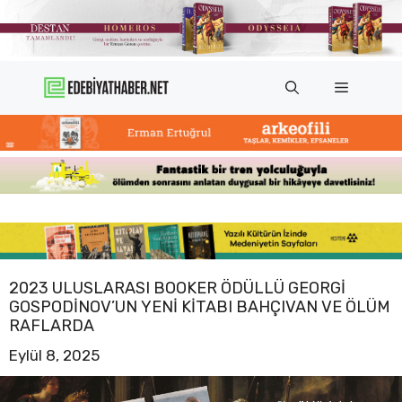
İçeriğe
atla
Menü
2023 ULUSLARASI BOOKER ÖDÜLLÜ GEORGI
GOSPODINOV’UN YENI KITABI BAHÇIVAN VE ÖLÜM
RAFLARDA
Eylül 8, 2025