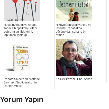
Hayatın Anlamı ve Amacı,
Hikâyelerin şifalı yanına ve
sadece bir psikoloji kitabı
insanları rahatlatma
değil; insan ilişkilerini,
gücüne dair şahane bir
toplumsal işbirliği ...
roman
Renata Salecl'den "Yerinde
Keşkek kazanı | Ebru Askan
Saymak: Neoliberalizmin
Rehin Öznesi"
Yorum Yapın