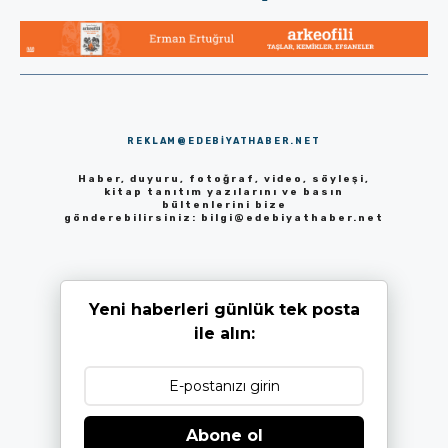
REKLAM@EDEBIYATHABER.NET
Haber, duyuru, fotoğraf, video, söyleşi,
kitap tanıtım yazılarını ve basın
bültenlerini bize
gönderebilirsiniz:
bilgi@edebiyathaber.net
Yeni haberleri günlük tek posta
ile alın:
Abone ol